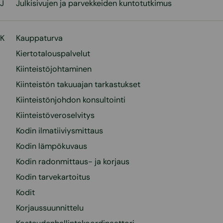
J
Julkisivujen ja parvekkeiden kuntotutkimus
K
Kauppaturva
Kiertotalouspalvelut
Kiinteistöjohtaminen
Kiinteistön takuuajan tarkastukset
Kiinteistönjohdon konsultointi
Kiinteistöveroselvitys
Kodin ilmatiiviysmittaus
Kodin lämpökuvaus
Kodin radonmittaus- ja korjaus
Kodin tarvekartoitus
Kodit
Korjaussuunnittelu