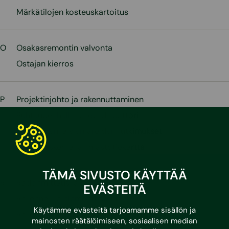
Märkätilojen kosteuskartoitus
O
Osakasremontin valvonta
Ostajan kierros
P
Projektinjohto ja rakennuttaminen
Puhtaudenhallintakoordinaattori
Putkistojen ja viemäreiden tutkimukset
Päästölaskenta ja ilmastotiekartta
TÄMÄ SIVUSTO KÄYTTÄÄ
R
Radonmittaus ja -korjaus
EVÄSTEITÄ
Rakenne- ja elementtisuunnittelu
Käytämme evästeitä tarjoamamme sisällön ja
Rakennusautomaatiosuunnittelu
mainosten räätälöimiseen, sosiaalisen median