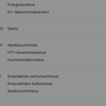
Energiatodistus
EU-taksonomiapalvelut
G
Geolo
H
Hankesuunnittelu
HTT-tavarantarkastus
Huoneistoalamittaus
I
Ilmamäärien tarkistusmittaus
Ilmanvaihdon tutkimukset
Ilmatiiviysmittaus