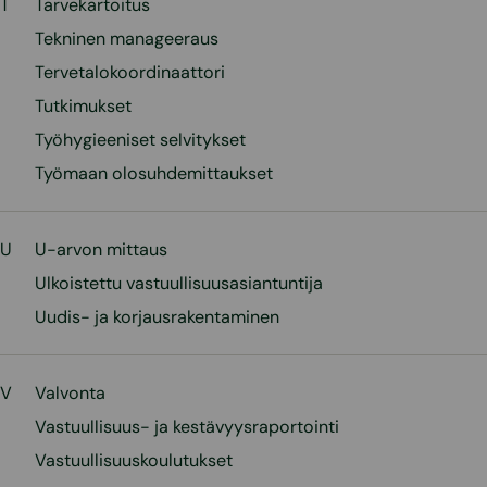
T
Tarvekartoitus
Tekninen manageeraus
Tervetalokoordinaattori
Tutkimukset
Työhygieeniset selvitykset
Työmaan olosuhdemittaukset
U
U-arvon mittaus
Ulkoistettu vastuullisuusasiantuntija
Uudis- ja korjausrakentaminen
V
Valvonta
Vastuullisuus- ja kestävyysraportointi
Vastuullisuuskoulutukset