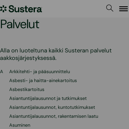
Siirry
Sustera
sisältöön
Va
Palvelut
Alla on luoteltuna kaikki Susteran palvelut
aakkosjärjestyksessä.
A
Arkkitehti- ja pääsuunnittelu
Asbesti- ja haitta-ainekartoitus
Asbestikartoitus
Asiantuntijalausunnot ja tutkimukset
Asiantuntijalausunnot, kuntotutkimukset
Asiantuntijalausunnot, rakentamisen laatu
Asuminen