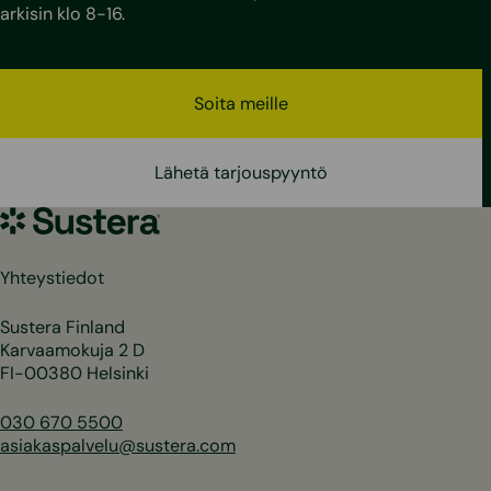
arkisin klo 8-16.
Soita meille
Lähetä tarjouspyyntö
Sustera
Yhteystiedot
Sustera Finland
Karvaamokuja 2 D
FI-00380 Helsinki
030 670 5500
asiakaspalvelu@sustera.com