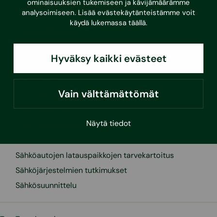
Rakennusten hiilijalanjälkipalvelut
ominaisuuksien tukemiseen ja kävijämäärämme
analysoimiseen. Lisää evästekäytänteistämme voit
Rakennustyön tarkkailija
käydä lukemassa
täällä
.
Rakennuttaminen ja valvonta
Rakentaminen ja remontoiminen
Hyväksy kaikki evästeet
S
Salaojakuvaus
Vain välttämättömät
Sisäilma- ja radontutkimukset
Sisäilmatutkimus
Näytä tiedot
Sisäolosuhteiden hallinta
Suunnittelu
Sähköautojen latauspaikkojen tarvekartoitus
Sähköjärjestelmien tutkimukset
Sähkösuunnittelu