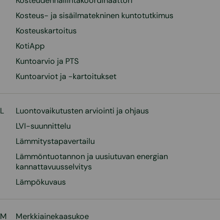
Kosteudenhallintakoordinaattori
Kosteus- ja sisäilmatekninen kuntotutkimus
Kosteuskartoitus
KotiApp
Kuntoarvio ja PTS
Kuntoarviot ja -kartoitukset
L
Luontovaikutusten arviointi ja ohjaus
LVI-suunnittelu
Lämmitystapavertailu
Lämmöntuotannon ja uusiutuvan energian
kannattavuusselvitys
Lämpökuvaus
M
Merkkiainekaasukoe