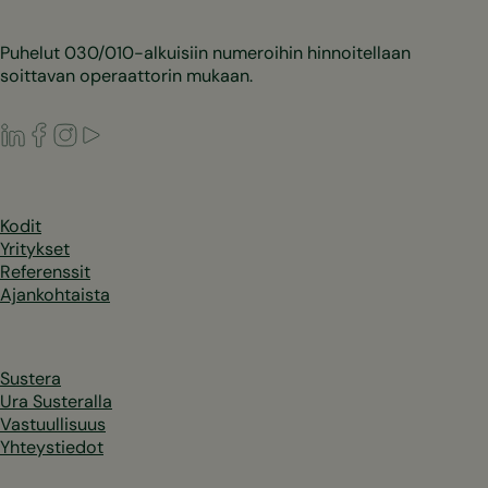
Puhelut 030/010-alkuisiin numeroihin hinnoitellaan
soittavan operaattorin mukaan.
LinkedIn
Facebook
Instagram
Youtube
Kodit
Yritykset
Referenssit
Ajankohtaista
Sustera
Ura Susteralla
Vastuullisuus
Yhteystiedot