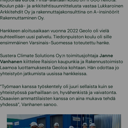
Koulun pää- ja arkkitehtisuunnittelusta vastaa Lukkaroinen
Arkkitehdit Oy ja rakennuttajakonsulttina on A-insinöörit
Rakennuttaminen Oy.
Hankkeen aloitusaikaan vuonna 2022 Geolo oli vielä
suhteellisen uusi palvelu. Tiedonpuiston koulu oli sille
ensimmäinen Varsinais-Suomessa toteutettu hanke.
Sustera Climate Solutions Oy:n toimitusjohtaja
Janne
Vanhanen
kiittelee Raision kaupunkia ja Rakennustoimisto
Laamoa luottamuksesta Geoloa kohtaan. Hän odottaa jo
yhteistyön jatkumista uusissa hankkeissa.
”Työmaan kanssa työskentely oli juuri sellaista kuin se
yhteistyössä parhaillaan on, hyvähenkistä ja vaivatonta.
Osaavien ammattilaisten kanssa on aina mukava tehdä
yhdessä”, Vanhanen sanoo.