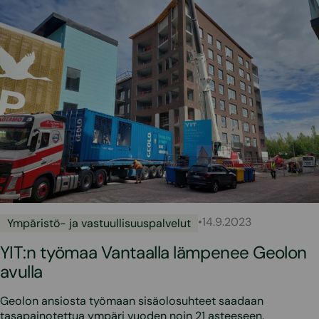
•
14.9.2023
Ympäristö- ja vastuullisuuspalvelut
YIT:n työmaa Vantaalla lämpenee Geolon
avulla
Geolon ansiosta työmaan sisäolosuhteet saadaan
tasapainotettua ympäri vuoden noin 21 asteeseen.