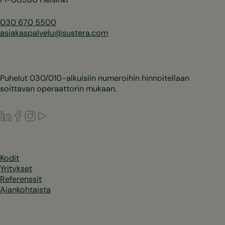
030 670 5500
asiakaspalvelu@sustera.com
Puhelut 030/010-alkuisiin numeroihin hinnoitellaan
soittavan operaattorin mukaan.
LinkedIn
Facebook
Instagram
Youtube
Kodit
Yritykset
Referenssit
Ajankohtaista