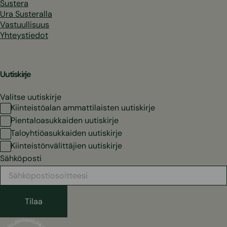
Sustera
Ura Susteralla
Vastuullisuus
Yhteystiedot
Uutiskirje
Valitse uutiskirje
Kiinteistöalan ammattilaisten uutiskirje
Pientaloasukkaiden uutiskirje
Taloyhtiöasukkaiden uutiskirje
Kiinteistönvälittäjien uutiskirje
Sähköposti