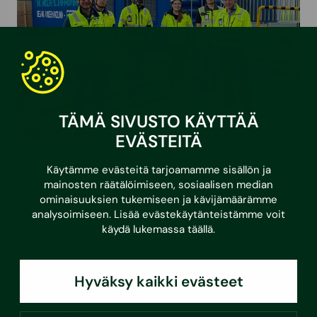
TÄMÄ SIVUSTO KÄYTTÄÄ
EVÄSTEITÄ
Käytämme evästeitä tarjoamamme sisällön ja
mainosten räätälöimiseen, sosiaalisen median
Liittyvät palvelut
ominaisuuksien tukemiseen ja kävijämäärämme
analysoimiseen. Lisää evästekäytänteistämme voit
Geolo
käydä lukemassa
täällä
.
Raision Tiedonpuiston työmaalla kävi toteutuksen aikana
vieraita tutustumassa hankkeeseen ja Geolon toimintaan
Hyväksy kaikki evästeet
käytännössä.