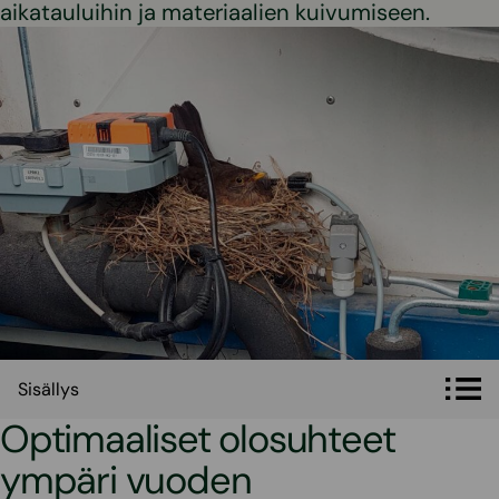
aikatauluihin ja materiaalien kuivumiseen.
Sisällys
Sisällys
Optimaaliset olosuhteet
ympäri vuoden