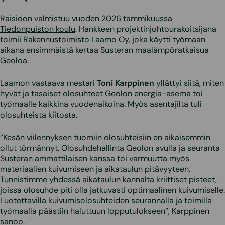
Raisioon valmistuu vuoden 2026 tammikuussa
Tiedonpuiston koulu
. Hankkeen projektinjohtourakoitsijana
toimii
Rakennustoimisto Laamo Oy
, joka käytti työmaan
aikana ensimmäistä kertaa Susteran maalämpöratkaisua
Geoloa
.
Laamon vastaava mestari
Toni Karppinen
yllättyi siitä, miten
hyvät ja tasaiset olosuhteet Geolon energia-asema toi
työmaalle kaikkina vuodenaikoina. Myös asentajilta tuli
olosuhteista kiitosta.
”Kesän viilennyksen tuomiin olosuhteisiin en aikaisemmin
ollut törmännyt. Olosuhdehallinta Geolon avulla ja seuranta
Susteran ammattilaisen kanssa toi varmuutta myös
materiaalien kuivumiseen ja aikataulun pitävyyteen.
Tunnistimme yhdessä aikataulun kannalta kriittiset pisteet,
joissa olosuhde piti olla jatkuvasti optimaalinen kuivumiselle.
Luotettavilla kuivumisolosuhteiden seurannalla ja toimilla
työmaalla päästiin haluttuun lopputulokseen”, Karppinen
sanoo.