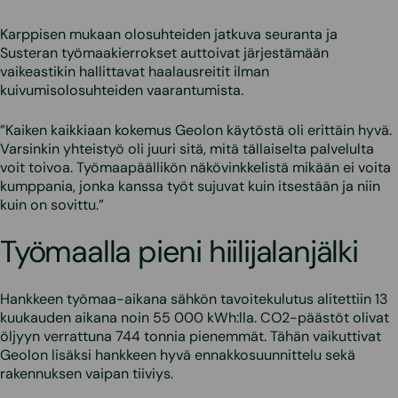
Karppisen mukaan olosuhteiden jatkuva seuranta ja
Susteran työmaakierrokset auttoivat järjestämään
vaikeastikin hallittavat haalausreitit ilman
kuivumisolosuhteiden vaarantumista.
”Kaiken kaikkiaan kokemus Geolon käytöstä oli erittäin hyvä.
Varsinkin yhteistyö oli juuri sitä, mitä tällaiselta palvelulta
voit toivoa. Työmaapäällikön näkövinkkelistä mikään ei voita
kumppania, jonka kanssa työt sujuvat kuin itsestään ja niin
kuin on sovittu.”
Työmaalla pieni hiilijalanjälki
Hankkeen työmaa-aikana sähkön tavoitekulutus alitettiin 13
kuukauden aikana noin 55 000 kWh:lla. CO2-päästöt olivat
öljyyn verrattuna 744 tonnia pienemmät. Tähän vaikuttivat
Geolon lisäksi hankkeen hyvä ennakkosuunnittelu sekä
rakennuksen vaipan tiiviys.