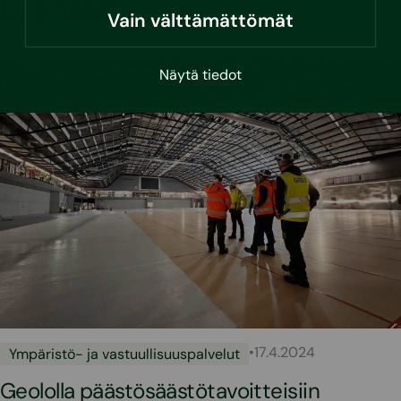
Lue lisää
Vain välttämättömät
Näytä tiedot
•
17.4.2024
Ympäristö- ja vastuullisuuspalvelut
Geololla päästösäästötavoitteisiin