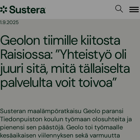
Siirry
Sustera
sisältöön
Va
1.9.2025
Geolon tiimille kiitosta
Raisiossa: ”Yhteistyö oli
juuri sitä, mitä tällaiselta
palvelulta voit toivoa”
Susteran maalämpöratkaisu Geolo paransi
Tiedonpuiston koulun työmaan olosuhteita ja
pienensi sen päästöjä. Geolo toi työmaalle
kesäaikaisen viilennyksen sekä varmuutta