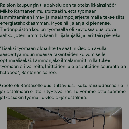
Raision kaupungin tilapalveluiden
talotekniikkainsinööri
Mikko Rantanen
muistuttaakin, että työmaan
lämmittäminen ilma- ja maalämpöjärjestelmällä tekee siitä
energiatehokkaamman. Myös hiilijalanjälki pienenee.
Tiedonpuiston koulun työmaalla oli käytössä uusiutuva
sähkö, joten lämmityksen hiilijalanjälki jäi erittäin pieneksi.
”Lisäksi työmaan olosuhteita saatiin Geolon avulla
säädettyä muun muassa rakenteiden kuivumiselle
optimaaliseksi. Lämmönjako ilmalämmittimillä tukee
työmaan eri vaiheita, laitteiden ja olosuhteiden seuranta on
helppoa”, Rantanen sanoo.
Geolo oli Rantaselle uusi tuttavuus. ”Kokonaisuudessaan olin
järjestelmään erittäin tyytyväinen. Toivomme, että saamme
jatkossakin työmaille Geolo-järjestelmiä.”