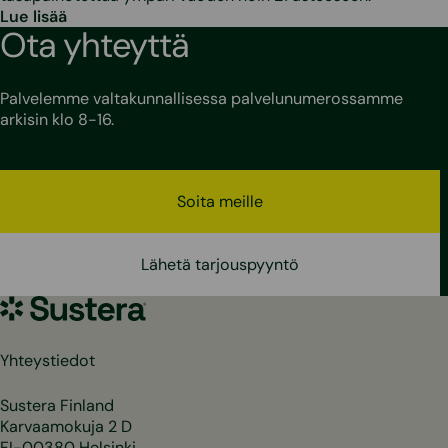
Lue lisää
Ota yhteyttä
Palvelemme valtakunnallisessa palvelunumerossamme
arkisin klo 8-16.
Soita meille
Lähetä tarjouspyyntö
Sustera
Yhteystiedot
Sustera Finland
Karvaamokuja 2 D
FI-00380 Helsinki