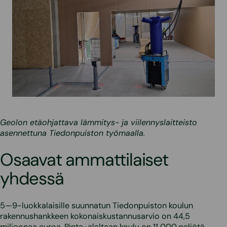
Geolon etäohjattava lämmitys- ja viilennyslaitteisto
asennettuna Tiedonpuiston työmaalla.
Osaavat ammattilaiset
yhdessä
5—9-luokkalaisille suunnatun Tiedonpuiston koulun
rakennushankkeen kokonaiskustannusarvio on 44,5
miljoonaa euroa. Pinta-alaltaan koulu on 11 000 neliötä.