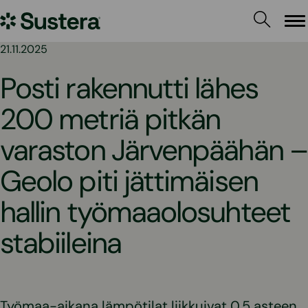
Siirry
Sustera
sisältöön
Va
21.11.2025
Posti rakennutti lähes
200 metriä pitkän
varaston Järvenpäähän –
Geolo piti jättimäisen
hallin työmaaolosuhteet
stabiileina
Työmaa-aikana lämpötilat liikkuivat 0,5 asteen