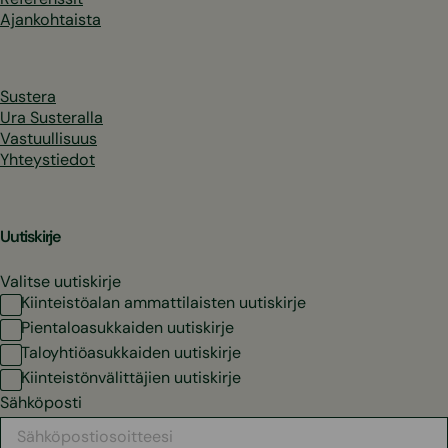
Ajankohtaista
Sustera
Ura Susteralla
Vastuullisuus
Yhteystiedot
Uutiskirje
Valitse uutiskirje
Kiinteistöalan ammattilaisten uutiskirje
Pientaloasukkaiden uutiskirje
Taloyhtiöasukkaiden uutiskirje
Kiinteistönvälittäjien uutiskirje
Sähköposti