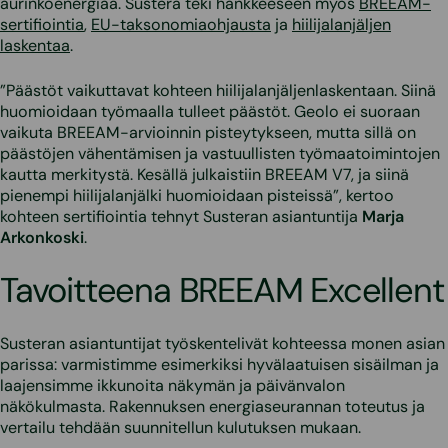
aurinkoenergiaa. Sustera teki hankkeeseen myös
BREEAM-
sertifiointia
,
EU-taksonomiaohjausta
ja
hiilijalanjäljen
laskentaa
.
”Päästöt vaikuttavat kohteen hiilijalanjäljenlaskentaan. Siinä
huomioidaan työmaalla tulleet päästöt. Geolo ei suoraan
vaikuta BREEAM-arvioinnin pisteytykseen, mutta sillä on
päästöjen vähentämisen ja vastuullisten työmaatoimintojen
kautta merkitystä. Kesällä julkaistiin BREEAM V7, ja siinä
pienempi hiilijalanjälki huomioidaan pisteissä”, kertoo
kohteen sertifiointia tehnyt Susteran asiantuntija
Marja
Arkonkoski
.
Tavoitteena BREEAM Excellent
Susteran asiantuntijat työskentelivät kohteessa monen asian
parissa: varmistimme esimerkiksi hyvälaatuisen sisäilman ja
laajensimme ikkunoita näkymän ja päivänvalon
näkökulmasta. Rakennuksen energiaseurannan toteutus ja
vertailu tehdään suunnitellun kulutuksen mukaan.