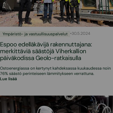
•
30.5.2024
Ympäristö- ja vastuullisuuspalvelut
Espoo edelläkävijä rakennuttajana:
merkittäviä säästöjä Viherkallion
päiväkodissa Geolo-ratkaisulla
Ostoenergiassa on kertynyt kahdeksassa kuukaudessa noin
76% säästö perinteiseen lämmitykseen verrattuna.
Lue lisää