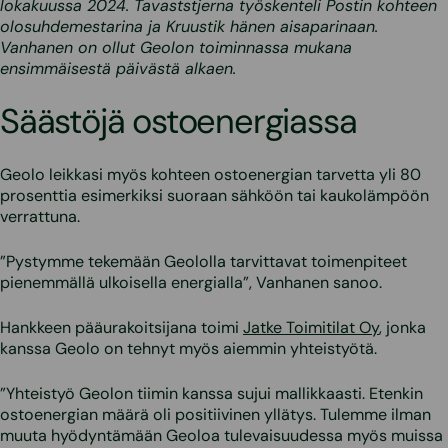
lokakuussa 2024.
Tavaststjerna
työskenteli Postin kohteen
olosuhdemestarina ja
Kruustik
hänen aisaparinaan.
Vanhanen on ollut Geolon toiminnassa mukana
ensimmäisestä päivästä alkaen.
Säästöjä ostoenergiassa
Geolo leikkasi myös kohteen ostoenergian tarvetta yli 80
prosenttia esimerkiksi suoraan sähköön tai kaukolämpöön
verrattuna.
”Pystymme tekemään Geololla tarvittavat toimenpiteet
pienemmällä ulkoisella energialla”, Vanhanen sanoo.
Hankkeen pääurakoitsijana toimi
Jatke Toimitilat Oy
, jonka
kanssa Geolo on tehnyt myös aiemmin yhteistyötä.
”Yhteistyö Geolon tiimin kanssa sujui mallikkaasti. Etenkin
ostoenergian määrä oli positiivinen yllätys. Tulemme ilman
muuta hyödyntämään Geoloa tulevaisuudessa myös muissa