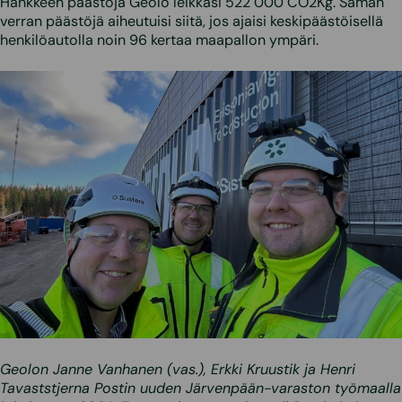
Hankkeen päästöjä Geolo leikkasi 522 000 CO2Kg. Saman
verran päästöjä aiheutuisi siitä, jos ajaisi keskipäästöisellä
henkilöautolla noin 96 kertaa maapallon ympäri.
Geolon Janne Vanhanen (vas.), Erkki Kruustik ja Henri
Tavaststjerna Postin uuden Järvenpään-varaston työmaalla