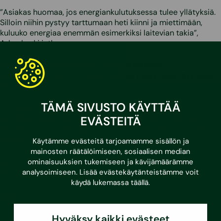
”Asiakas huomaa, jos energiankulutuksessa tulee yllätyksiä.
Silloin niihin pystyy tarttumaan heti kiinni ja miettimään,
kuluuko energiaa enemmän esimerkiksi laitevian takia”,
Arkonkoski jatkaa.
Sustera vaikutti myös kohteen materiaaleihin.
Pintamateriaalit ovat vähäpäästöisiä, maalit seulottiin vielä
tiukemmin.
TÄMÄ SIVUSTO KÄYTTÄÄ
”Maalien päästöt jäävät alle
M1-luokituksen
. Betoni ja
EVÄSTEITÄ
metallituotteet hankittiin vastuullisesti. Postilla oli ensin
tavoitteena BREEAM-sertifikaatin Very Good -taso. Matkan
varrella he halusivat nostaa sen Excellentiin.”
Käytämme evästeitä tarjoamamme sisällön ja
mainosten räätälöimiseen, sosiaalisen median
Kuva logistiikkakeskuksesta: Jatke
ominaisuuksien tukemiseen ja kävijämäärämme
Liittyvät palvelut
analysoimiseen. Lisää evästekäytänteistämme voit
käydä lukemassa
täällä
.
Geolo
Hyväksy kaikki evästeet