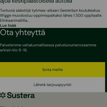
ajoa keskipäästöisellä autolla
Tuntuvia säästöjä työmaa-aikaan Gesterbyn koulukeskus
Wigge muodostuu oppimispaikaksi lähes 1 300 oppilaalle.
Elinkaarimallilla…
Lue lisää
Ota yhteyttä
Palvelemme valtakunnallisessa palvelunumerossamme
arkisin klo 8-16.
Soita meille
Lähetä tarjouspyyntö
Sustera