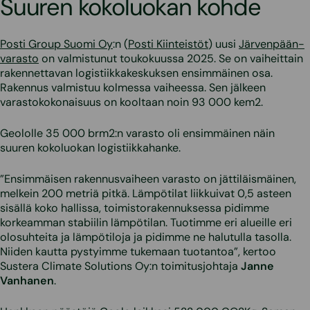
Suuren kokoluokan kohde
Posti Group Suomi Oy
:n (
Posti Kiinteistöt
) uusi
Järvenpään-
varasto
on valmistunut toukokuussa 2025. Se on vaiheittain
rakennettavan logistiikkakeskuksen ensimmäinen osa.
Rakennus valmistuu kolmessa vaiheessa. Sen jälkeen
varastokokonaisuus on kooltaan noin 93 000 kem2.
Geololle 35 000 brm2:n varasto oli ensimmäinen näin
suuren kokoluokan logistiikkahanke.
”Ensimmäisen rakennusvaiheen varasto on jättiläismäinen,
melkein 200 metriä pitkä. Lämpötilat liikkuivat 0,5 asteen
sisällä koko hallissa, toimistorakennuksessa pidimme
korkeamman stabiilin lämpötilan. Tuotimme eri alueille eri
olosuhteita ja lämpötiloja ja pidimme ne halutulla tasolla.
Niiden kautta pystyimme tukemaan tuotantoa”, kertoo
Sustera Climate Solutions Oy:n toimitusjohtaja
Janne
Vanhanen
.