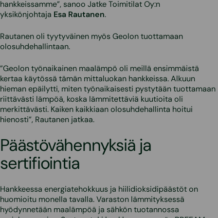
hankkeissamme”, sanoo Jatke Toimitilat Oy:n
yksikönjohtaja
Esa Rautanen
.
Rautanen oli tyytyväinen myös Geolon tuottamaan
olosuhdehallintaan.
”Geolon työnaikainen maalämpö oli meillä ensimmäistä
kertaa käytössä tämän mittaluokan hankkeissa. Alkuun
hieman epäilytti, miten työnaikaisesti pystytään tuottamaan
riittävästi lämpöä, koska lämmitettäviä kuutioita oli
merkittävästi. Kaiken kaikkiaan olosuhdehallinta hoitui
hienosti”, Rautanen jatkaa.
Päästövähennyksiä ja
sertifiointia
Hankkeessa energiatehokkuus ja hiilidioksidipäästöt on
huomioitu monella tavalla. Varaston lämmityksessä
hyödynnetään maalämpöä ja sähkön tuotannossa