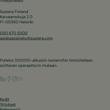
Yhteystiedot
Sustera Finland
Karvaamokuja 2 D
FI-00380 Helsinki
030 670 5500
asiakaspalvelu@sustera.com
Puhelut 030/010-alkuisiin numeroihin hinnoitellaan
soittavan operaattorin mukaan.
LinkedIn
Facebook
Instagram
Youtube
Kodit
Yritykset
Referenssit