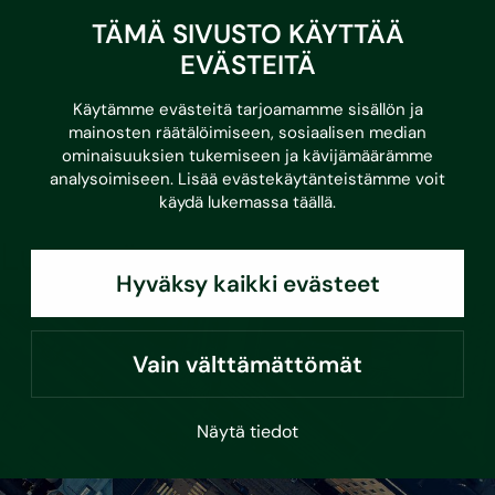
TÄMÄ SIVUSTO KÄYTTÄÄ
EVÄSTEITÄ
Matti Honkonen
Käytämme evästeitä tarjoamamme sisällön ja
mainosten räätälöimiseen, sosiaalisen median
ominaisuuksien tukemiseen ja kävijämäärämme
matti.honkonen@sustera.com
analysoimiseen. Lisää evästekäytänteistämme voit
030 670 5561
käydä lukemassa
täällä
.
Lue myös
Hyväksy kaikki evästeet
Vain välttämättömät
Näytä tiedot