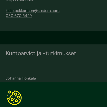
keijo.pekkarinen@sustera.com
030 670 5429
Kuntoarviot ja -tutkimukset
Johanna Honkala
johanna.honkala@sustera.com
030 670 5652
LVI-tutkimukset