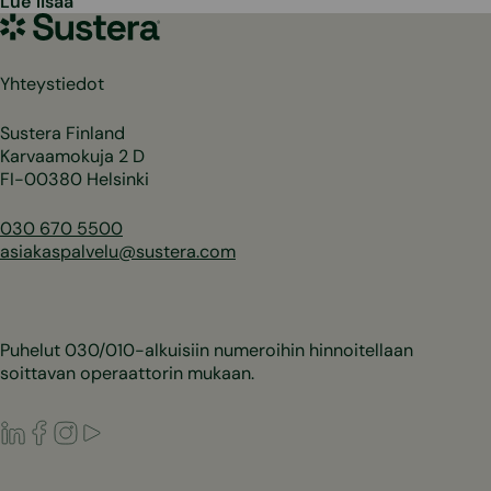
Lue lisää
Sustera
Yhteystiedot
Sustera Finland
Karvaamokuja 2 D
FI-00380 Helsinki
030 670 5500
asiakaspalvelu@sustera.com
Puhelut 030/010-alkuisiin numeroihin hinnoitellaan
soittavan operaattorin mukaan.
LinkedIn
Facebook
Instagram
Youtube