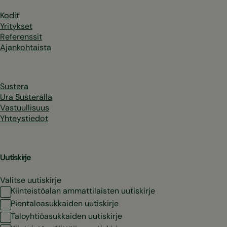
Kodit
Yritykset
Referenssit
Ajankohtaista
Sustera
Ura Susteralla
Vastuullisuus
Yhteystiedot
Uutiskirje
Valitse uutiskirje
Kiinteistöalan ammattilaisten uutiskirje
Pientaloasukkaiden uutiskirje
Taloyhtiöasukkaiden uutiskirje