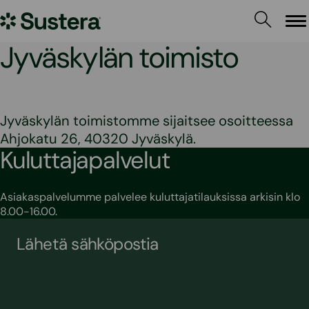
Siirry
Sustera
sisältöön
Va
Jyväskylän toimisto
Jyväskylän toimistomme sijaitsee osoitteessa
Ahjokatu 26, 40320 Jyväskylä.
Kuluttajapalvelut
Asiakaspalvelumme palvelee kuluttajatilauksissa arkisin klo
8.00-16.00.
Lähetä sähköpostia