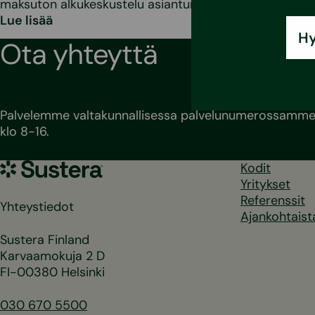
maksuton alkukeskustelu asiantuntijamme kanssa!
Lue lisää
Hy
Ota yhteyttä
Palvelemme valtakunnallisessa palvelunumerossamme 
klo 8-16.
Sustera
Kodit
Yritykset
Referenssit
Yhteystiedot
Ajankohtaist
Sustera Finland
Karvaamokuja 2 D
FI-00380 Helsinki
030 670 5500