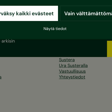
ja korjaustoimenpiteistä,…
Lue lisää
väksy kaikki evästeet
Vain välttämättöm
Näytä tiedot
arkisin
Sustera
Ura Susteralla
Vastuullisuus
a
Yhteystiedot