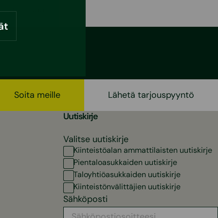
Lue lisää
ät
Soita meille
Lähetä tarjouspyyntö
Uutiskirje
Valitse uutiskirje
Kiinteistöalan ammattilaisten uutiskirje
Pientaloasukkaiden uutiskirje
Taloyhtiöasukkaiden uutiskirje
Kiinteistönvälittäjien uutiskirje
Sähköposti