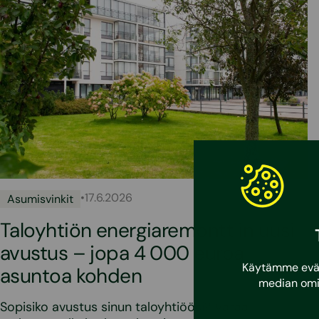
•
17.6.2026
Asumisvinkit
Taloyhtiön energiaremonttiin uusi
avustus – jopa 4 000 euroa
Käytämme eväst
asuntoa kohden
median omi
Sopisiko avustus sinun taloyhtiöösi? Varaa