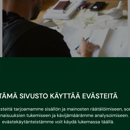
•
3.3.2026
Asumisvinkit
Kunnossapitotarveselvitys ja usein
TÄMÄ SIVUSTO KÄYTTÄÄ EVÄSTEITÄ
kysytyt kysymykset
eitä tarjoamamme sisällön ja mainosten räätälöimiseen, sos
naisuuksien tukemiseen ja kävijämäärämme analysoimiseen. 
Mikä on kunnossapitotarveselvitys?
evästekäytänteistämme voit käydä lukemassa
täällä
.
Kunnossapitotarveselvityksellä tarkoitetaan
listausta rakennusten ja kiinteistöjen kunnossapito-