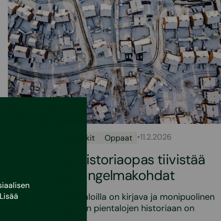
•
11.2.2026
Uutiset
Asumisvinkit
Oppaat
Pientalojen historiaopas tiivistää
pientalojen ongelmakohdat
iaalisen
Lisää
Suomalaisilla pientaloilla on kirjava ja monipuolinen
menneisyys Suomen pientalojen historiaan on
mahtunut…