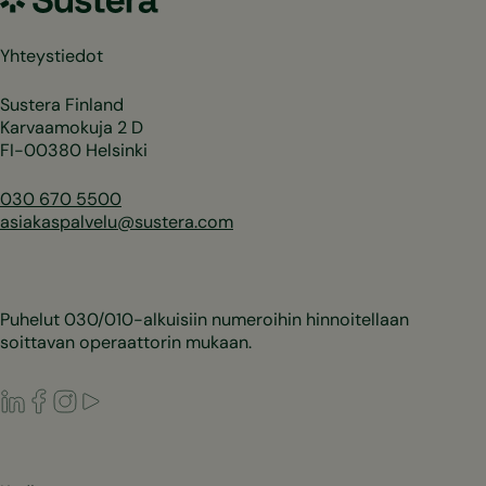
Yhteystiedot
Sustera Finland
Karvaamokuja 2 D
FI-00380 Helsinki
030 670 5500
asiakaspalvelu@sustera.com
Puhelut 030/010-alkuisiin numeroihin hinnoitellaan
soittavan operaattorin mukaan.
LinkedIn
Facebook
Instagram
Youtube