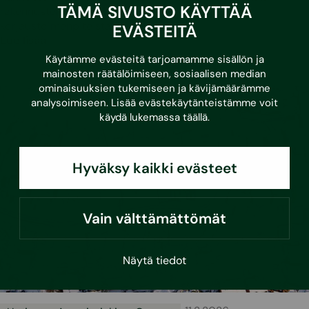
TÄMÄ SIVUSTO KÄYTTÄÄ
rakennusten ja kiinteistöjen kunnossapito- ja
korjaustoimenpiteistä,…
EVÄSTEITÄ
Lue lisää
Käytämme evästeitä tarjoamamme sisällön ja
mainosten räätälöimiseen, sosiaalisen median
ominaisuuksien tukemiseen ja kävijämäärämme
analysoimiseen. Lisää evästekäytänteistämme voit
käydä lukemassa
täällä
.
Hyväksy kaikki evästeet
Vain välttämättömät
Näytä tiedot