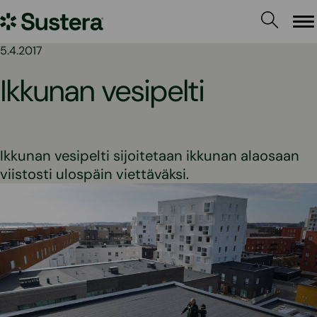
Siirry
Sustera
sisältöön
Va
5.4.2017
Ikkunan vesipelti
Ikkunan vesipelti sijoitetaan ikkunan alaosaan
viistosti ulospäin viettäväksi.