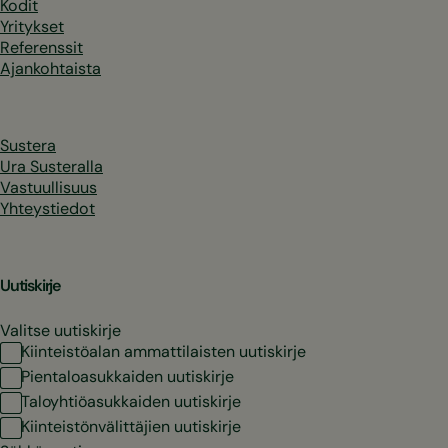
Kodit
Yritykset
Referenssit
Ajankohtaista
Sustera
Ura Susteralla
Vastuullisuus
Yhteystiedot
Uutiskirje
Valitse uutiskirje
Kiinteistöalan ammattilaisten uutiskirje
Pientaloasukkaiden uutiskirje
Taloyhtiöasukkaiden uutiskirje
Kiinteistönvälittäjien uutiskirje