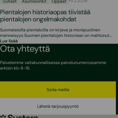
•
11.2.2026
Uutiset
Asumisvinkit
Oppaat
Pientalojen historiaopas tiivistää
pientalojen ongelmakohdat
Suomalaisilla pientaloilla on kirjava ja monipuolinen
menneisyys Suomen pientalojen historiaan on mahtunut…
Lue lisää
Ota yhteyttä
Palvelemme valtakunnallisessa palvelunumerossamme
arkisin klo 8-16.
Soita meille
Lähetä tarjouspyyntö
Sustera