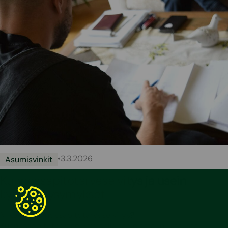
•
3.3.2026
Asumisvinkit
Kunnossapitotarveselvitys ja usein
kysytyt kysymykset
Mikä on kunnossapitotarveselvitys?
Kunnossapitotarveselvityksellä tarkoitetaan listausta