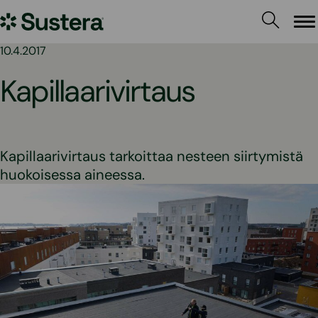
Siirry
Sustera
sisältöön
Va
10.4.2017
Kapillaarivirtaus
Kapillaarivirtaus tarkoittaa nesteen siirtymistä
huokoisessa aineessa.