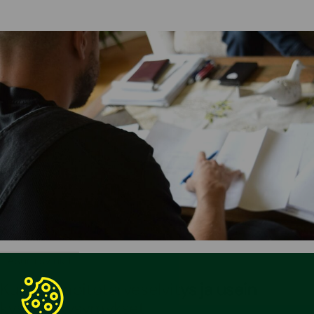
•
3.3.2026
Asumisvinkit
Kunnossapitotarveselvitys ja usein
kysytyt kysymykset