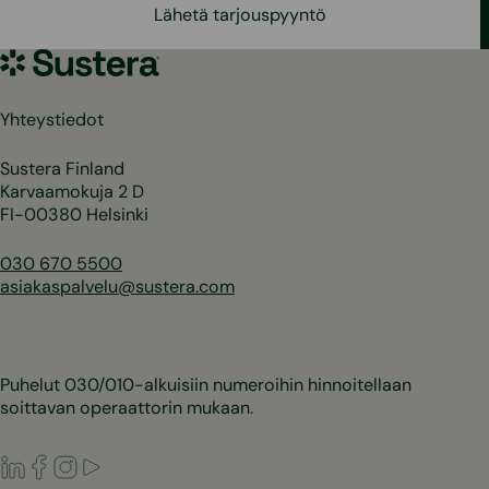
Lähetä tarjouspyyntö
Sustera
Yhteystiedot
Sustera Finland
Karvaamokuja 2 D
FI-00380 Helsinki
030 670 5500
asiakaspalvelu@sustera.com
Puhelut 030/010-alkuisiin numeroihin hinnoitellaan
soittavan operaattorin mukaan.
LinkedIn
Facebook
Instagram
Youtube