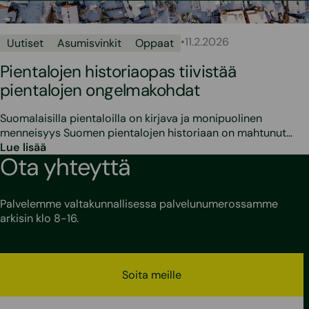
•
11.2.2026
Uutiset
Asumisvinkit
Oppaat
Pientalojen historiaopas tiivistää
pientalojen ongelmakohdat
Suomalaisilla pientaloilla on kirjava ja monipuolinen
menneisyys Suomen pientalojen historiaan on mahtunut…
Lue lisää
Ota yhteyttä
Palvelemme valtakunnallisessa palvelunumerossamme
arkisin klo 8-16.
Soita meille