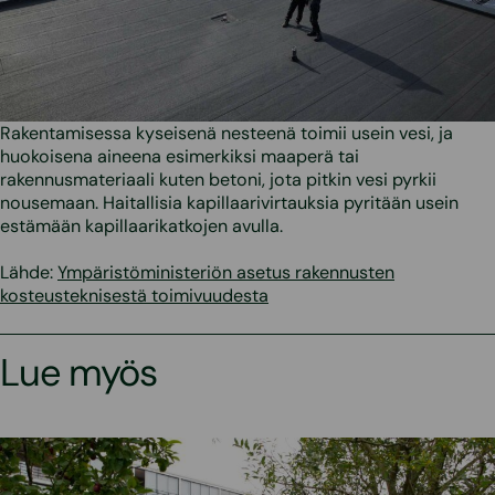
Rakentamisessa kyseisenä nesteenä toimii usein vesi, ja
huokoisena aineena esimerkiksi maaperä tai
rakennusmateriaali kuten betoni, jota pitkin vesi pyrkii
nousemaan. Haitallisia kapillaarivirtauksia pyritään usein
estämään kapillaarikatkojen avulla.
Lähde:
Ympäristöministeriön asetus rakennusten
kosteusteknisestä toimivuudesta
Lue myös