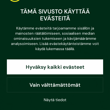
Mikä on kunnossapitotarveselvitys?
TÄMÄ SIVUSTO KÄYTTÄÄ
Kunnossapitotarveselvityksellä tarkoitetaan listausta
EVÄSTEITÄ
rakennusten ja kiinteistöjen kunnossapito- ja
korjaustoimenpiteistä,…
Käytämme evästeitä tarjoamamme sisällön ja
Lue lisää
mainosten räätälöimiseen, sosiaalisen median
ominaisuuksien tukemiseen ja kävijämäärämme
analysoimiseen. Lisää evästekäytänteistämme voit
käydä lukemassa
täällä
.
Hyväksy kaikki evästeet
Vain välttämättömät
Näytä tiedot