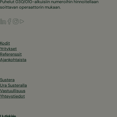
Puhelut 030/010-alkuisiin numeroihin hinnoitellaan
soittavan operaattorin mukaan.
LinkedIn
Facebook
Instagram
Youtube
Kodit
Yritykset
Referenssit
Ajankohtaista
Sustera
Ura Susteralla
Vastuullisuus
Yhteystiedot
Uutiskirje