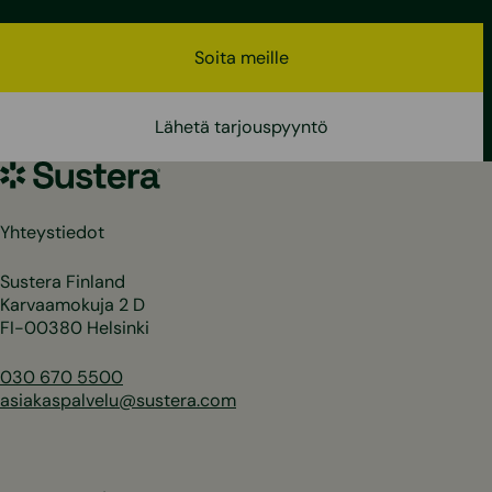
Soita meille
Lähetä tarjouspyyntö
Sustera
Yhteystiedot
Sustera Finland
Karvaamokuja 2 D
FI-00380 Helsinki
030 670 5500
asiakaspalvelu@sustera.com