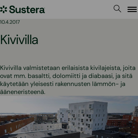
Siirry
Sustera
sisältöön
Va
10.4.2017
Kivivilla
Kivivilla valmistetaan erilaisista kivilajeista, joita
ovat mm. basaltti, dolomiitti ja diabaasi, ja sitä
käytetään yleisesti rakennusten lämmön- ja
ääneneristeenä.