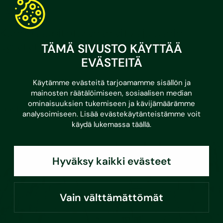
•
3.3.2026
Asumisvinkit
Kunnossapitotarveselvitys ja usein
kysytyt kysymykset
TÄMÄ SIVUSTO KÄYTTÄÄ
EVÄSTEITÄ
Mikä on kunnossapitotarveselvitys?
Kunnossapitotarveselvityksellä tarkoitetaan listausta
Käytämme evästeitä tarjoamamme sisällön ja
rakennusten ja kiinteistöjen kunnossapito- ja
mainosten räätälöimiseen, sosiaalisen median
korjaustoimenpiteistä,…
ominaisuuksien tukemiseen ja kävijämäärämme
Lue lisää
analysoimiseen. Lisää evästekäytänteistämme voit
käydä lukemassa
täällä
.
Hyväksy kaikki evästeet
Vain välttämättömät