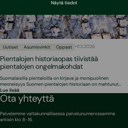
Näytä tiedot
•
11.2.2026
Uutiset
Asumisvinkit
Oppaat
Pientalojen historiaopas tiivistää
pientalojen ongelmakohdat
Suomalaisilla pientaloilla on kirjava ja monipuolinen
menneisyys Suomen pientalojen historiaan on mahtunut…
Lue lisää
Ota yhteyttä
Palvelemme valtakunnallisessa palvelunumerossamme
arkisin klo 8-16.