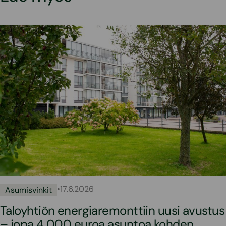
•
17.6.2026
Asumisvinkit
Taloyhtiön energiaremonttiin uusi avustus
– jopa 4 000 euroa asuntoa kohden