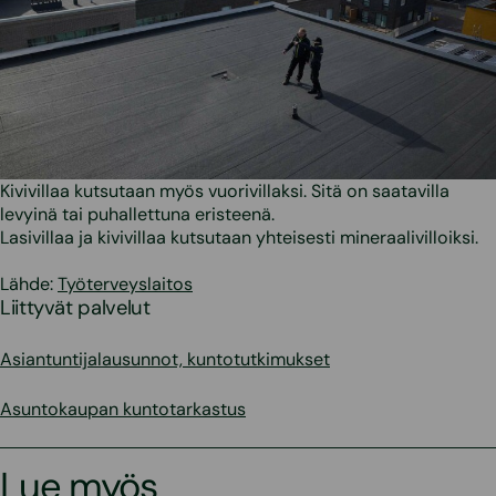
Kivivillaa kutsutaan myös vuorivillaksi. Sitä on saatavilla
levyinä tai puhallettuna eristeenä.
Lasivillaa ja kivivillaa kutsutaan yhteisesti mineraalivilloiksi.
Lähde:
Työterveyslaitos
Liittyvät palvelut
Asiantuntijalausunnot, kuntotutkimukset
Asuntokaupan kuntotarkastus
Lue myös