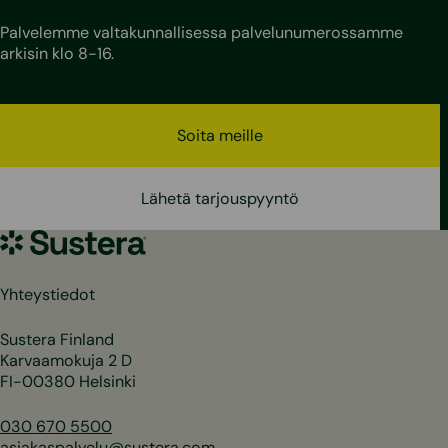
Palvelemme valtakunnallisessa palvelunumerossamme
arkisin klo 8-16.
Soita meille
Lähetä tarjouspyyntö
Sustera
Yhteystiedot
Sustera Finland
Karvaamokuja 2 D
FI-00380 Helsinki
030 670 5500
asiakaspalvelu@sustera.com