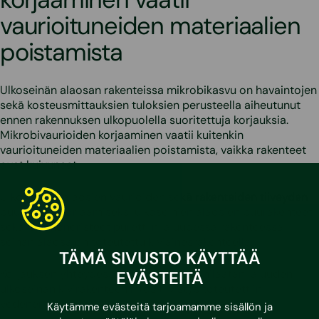
vaurioituneiden materiaalien
poistamista
Ulkoseinän alaosan rakenteissa mikrobikasvu on havaintojen
sekä kosteusmittauksien tuloksien perusteella aiheutunut
ennen rakennuksen ulkopuolella suoritettuja korjauksia.
Mikrobivaurioiden korjaaminen vaatii kuitenkin
vaurioituneiden materiaalien poistamista, vaikka rakenteet
ovat kuivuneet.
Ulkoseinien alaosien vaurioiden sekä rakenteiden tiiveyden
puutteiden korjaamiseksi ulkoseinien alaosien puurakenteet
sekä lämmöneristeet purettiin ja uudessa rakenteessa
seinän alaosa on toteutettu kiviainesrakenteella.
TÄMÄ SIVUSTO KÄYTTÄÄ
Korjauksen yhteydessä alapohjan betonilaatan ja uuden
EVÄSTEITÄ
ulkoseinän kivirakenteen liitos tiivistys toteutettiin
vedeneristysmassalla sekä vahvikenauhalla.
Käytämme evästeitä tarjoamamme sisällön ja