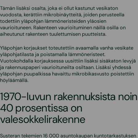
Tämän lisäksi osalta, joka ei ollut kastunut vesikaton
vuodosta, kerättiin mikrobinäytteitä, joiden perusteella
todettiin yläpohjan lämmöneristeiden yläosien
vaurioituneen. Rakenteen vaurioituminen näillä osilla on
aiheutunut rakenteen tuulettumisen puutteista.
Yläpohjan korjaukset toteutettiin avaamalla vanha vesikate
yläpohjatilasta ja poistamalla lämmöneristeet.
Vuotokohdalla korjauksessa uusittiin lisäksi sisäkaton levyjä
ja rakennuspaperi vaurioituneilta osiltaan. Lisäksi yhdessä
yläpohjan puupalkissa havaittu mikrobikasvusto poistettiin
höyläämällä.
1970-luvun rakennuksista noin
40 prosentissa on
valesokkelirakenne
Susteran tekemien 16 000 asuntokaupan kuntotarkastuksen