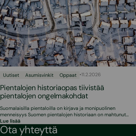
•
11.2.2026
Uutiset
Asumisvinkit
Oppaat
Pientalojen historiaopas tiivistää
pientalojen ongelmakohdat
Suomalaisilla pientaloilla on kirjava ja monipuolinen
menneisyys Suomen pientalojen historiaan on mahtunut…
Lue lisää
Ota yhteyttä