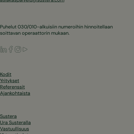
Puhelut 030/010-alkuisiin numeroihin hinnoitellaan
soittavan operaattorin mukaan.
LinkedIn
Facebook
Instagram
Youtube
Kodit
Yritykset
Referenssit
Ajankohtaista
Sustera
Ura Susteralla
Vastuullisuus