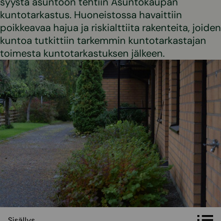
syystä asuntoon tehtiin Asuntokaupan
kuntotarkastus. Huoneistossa havaittiin
poikkeavaa hajua ja riskialttiita rakenteita, joiden
kuntoa tutkittiin tarkemmin kuntotarkastajan
toimesta kuntotarkastuksen jälkeen.
Sisällys
Sisällys