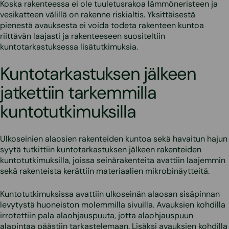
Koska rakenteessa ei ole tuuletusrakoa lämmöneristeen ja
vesikatteen välillä on rakenne riskialtis. Yksittäisestä
pienestä avauksesta ei voida todeta rakenteen kuntoa
riittävän laajasti ja rakenteeseen suositeltiin
kuntotarkastuksessa lisätutkimuksia.
Kuntotarkastuksen jälkeen
jatkettiin tarkemmilla
kuntotutkimuksilla
Ulkoseinien alaosien rakenteiden kuntoa sekä havaitun hajun
syytä tutkittiin kuntotarkastuksen jälkeen rakenteiden
kuntotutkimuksilla, joissa seinärakenteita avattiin laajemmin
sekä rakenteista kerättiin materiaalien mikrobinäytteitä.
Kuntotutkimuksissa avattiin ulkoseinän alaosan sisäpinnan
levytystä huoneiston molemmilla sivuilla. Avauksien kohdilla
irrotettiin pala alaohjauspuuta, jotta alaohjauspuun
alapintaa päästiin tarkastelemaan. Lisäksi avauksien kohdilla