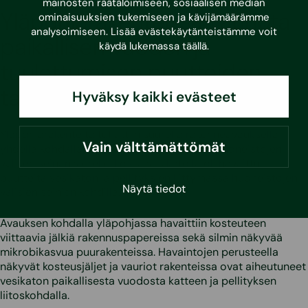
mainosten räätälöimiseen, sosiaalisen median
Yläpohjarakenteissa vauriota
ominaisuuksien tukemiseen ja kävijämäärämme
analysoimiseen. Lisää evästekäytänteistämme voit
paikallisen vuodon ja
käydä lukemassa
täällä
.
tuulettumisen puutteiden
takia
Hyväksy kaikki evästeet
Yläpohjarakenteita tutkittiin suurella rakenneavauksella
Vain välttämättömät
yhdellä kohdalla. Rakenneavaus sijoitettiin huoneistojen
välisen seinän vierelle, koska vesikatolla oli havaittu
puutteita vesikaton ja pellityksien liittymässä huoneistojen
Näytä tiedot
välisien seinien kohdilla.
Avauksen kohdalla yläpohjassa havaittiin kosteuteen
viittaavia jälkiä rakennuspapereissa sekä silmin näkyvää
mikrobikasvua puurakenteissa. Havaintojen perusteella
näkyvät kosteusjäljet ja vauriot rakenteissa ovat aiheutuneet
vesikaton paikallisesta vuodosta katteen ja pellityksen
liitoskohdalla.