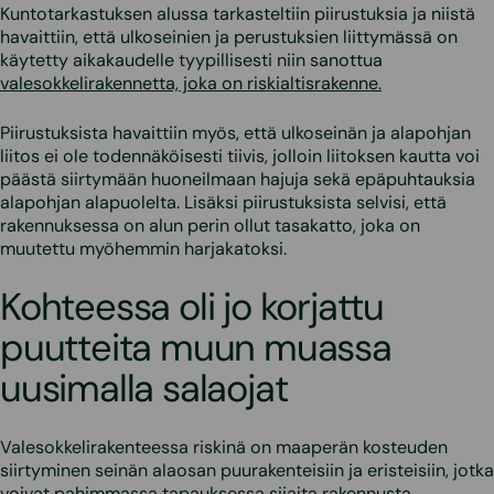
Kuntotarkastuksen alussa tarkasteltiin piirustuksia ja niistä
havaittiin, että ulkoseinien ja perustuksien liittymässä on
käytetty aikakaudelle tyypillisesti niin sanottua
valesokkelirakennetta, joka on riskialtisrakenne.
Piirustuksista havaittiin myös, että ulkoseinän ja alapohjan
liitos ei ole todennäköisesti tiivis, jolloin liitoksen kautta voi
päästä siirtymään huoneilmaan hajuja sekä epäpuhtauksia
alapohjan alapuolelta. Lisäksi piirustuksista selvisi, että
rakennuksessa on alun perin ollut tasakatto, joka on
muutettu myöhemmin harjakatoksi.
Kohteessa oli jo korjattu
puutteita muun muassa
uusimalla salaojat
Valesokkelirakenteessa riskinä on maaperän kosteuden
siirtyminen seinän alaosan puurakenteisiin ja eristeisiin, jotka
voivat pahimmassa tapauksessa sijaita rakennusta