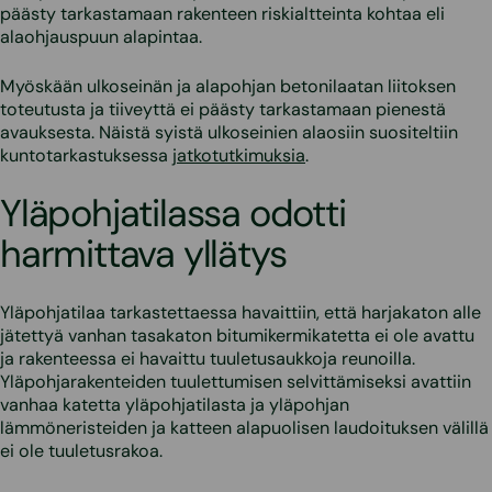
päästy tarkastamaan rakenteen riskialtteinta kohtaa eli
alaohjauspuun alapintaa.
Myöskään ulkoseinän ja alapohjan betonilaatan liitoksen
toteutusta ja tiiveyttä ei päästy tarkastamaan pienestä
avauksesta. Näistä syistä ulkoseinien alaosiin suositeltiin
kuntotarkastuksessa
jatkotutkimuksia
.
Yläpohjatilassa odotti
harmittava yllätys
Yläpohjatilaa tarkastettaessa havaittiin, että harjakaton alle
jätettyä vanhan tasakaton bitumikermikatetta ei ole avattu
ja rakenteessa ei havaittu tuuletusaukkoja reunoilla.
Yläpohjarakenteiden tuulettumisen selvittämiseksi avattiin
vanhaa katetta yläpohjatilasta ja yläpohjan
lämmöneristeiden ja katteen alapuolisen laudoituksen välillä
ei ole tuuletusrakoa.