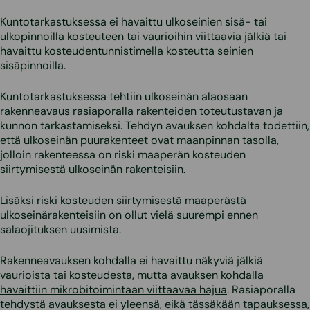
Kuntotarkastuksessa ei havaittu ulkoseinien sisä- tai
ulkopinnoilla kosteuteen tai vaurioihin viittaavia jälkiä tai
havaittu kosteudentunnistimella kosteutta seinien
sisäpinnoilla.
Kuntotarkastuksessa tehtiin ulkoseinän alaosaan
rakenneavaus rasiaporalla rakenteiden toteutustavan ja
kunnon tarkastamiseksi. Tehdyn avauksen kohdalta todettiin,
että ulkoseinän puurakenteet ovat maanpinnan tasolla,
jolloin rakenteessa on riski maaperän kosteuden
siirtymisestä ulkoseinän rakenteisiin.
Lisäksi riski kosteuden siirtymisestä maaperästä
ulkoseinärakenteisiin on ollut vielä suurempi ennen
salaojituksen uusimista.
Rakenneavauksen kohdalla ei havaittu näkyviä jälkiä
vaurioista tai kosteudesta, mutta avauksen kohdalla
havaittiin mikrobitoimintaan viittaavaa hajua
. Rasiaporalla
tehdystä avauksesta ei yleensä, eikä tässäkään tapauksessa,