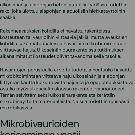
ulkoseinän ja alapohjan betonilaatan liittymässä todettiin
rako, joka ulottuu alapohjan alapuolisiin hiekkatäyttöihin
saakka.
Rakenneavauksien kohdilla ei havaittu rakenteissa
kosteuteen tai vaurioihin viittaavia jälkiä, mutta avauksien
kohdilla sekä materiaaleissa havaittiin mikrobitoimintaan
viittaavaa hajua. Ulkoseinän puurakenteissa tutkimuksen
aikana mitatut kosteudet olivat tavanomaisella tasolla.
Havaintojen perusteella ei voitu todeta, aiheutuuko havaittu
mikrobitoimintaan viittaava haju ulkoseinän ja alapohjan
liittymän kautta kulkeutuvista hajuista ja epäpuhtauksista vai
ovatko myös ulkoseinän alaosan rakenteet vaurioituneet.
Tämän selvittämiseksi ulkoseinärakenteista kerättiin
mikrobinäytteitä materiaaleista. Näissä todettiin runsaasti
mikrobikasvua.
Mikrobivaurioiden
korjaaminen vaatii