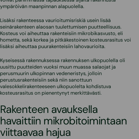
ympäröivän maanpinnan alapuolella.
Lisäksi rakenteessa vaurioitumisriskiä usein lisää
seinärakenteen alaosan tuulettumisen puutteellisuus.
Kosteus voi aiheuttaa rakenteisiin mikrobikasvusto, eli
hometta, sekä korkea ja pitkäkestoinen kosteusrasitus voi
lisäksi aiheuttaa puurakenteisiin lahovaurioita.
Kyseisessä rakennuksessa rakennuksen ulkopuolella oli
uusittu puutteiden vuoksi muun muassa salaojat ja
perusmuurin ulkopinnan vedeneristys, jolloin
perustusrakenteisiin sekä niin sanottuun
valesokkelirakenteeseen ulkopuolelta kohdistuva
kosteusrasitus on pienentynyt merkittävästi.
Rakenteen avauksella
havaittiin mikrobitoimintaan
viittaavaa hajua