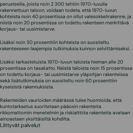
perusteella, joista noin 2 300 tehtiin 1970-luvulla
rakennettuun taloon, voidaan todeta, että 1970-luvun
kohteista noin 40 prosentissa on ollut valesokkelirakenne, ja
niistä noin 20 prosentissa on todettu rakenteen merkittävä
korjaus- tai uusimistarve.
Lisäksi noin 30 prosenttiin kohteista on suositeltu
rakenteeseen laajempia tutkimuksia kunnon selvittämiseksi.
Lisäksi tarkastetuista 1970-luvun taloista hieman alle 20
prosentissa on tasakatto. Näistä taloista noin 15 prosentissa
on todettu korjaus- tai uusimistarve yläpohjan rakenteissa
sekä lisätutkimuksia on suositeltu noin 60 prosenttiin
kyseisistä rakennuksista.
Rakenteiden vaurioiden määrässä tulee huomioida, että
kuntotarkastus suoritetaan pääosin rakenteita
rikkomattomin menetelmin ja riskialttiita rakenteita avataan
ainoastaan yksittäisiltä kohdilta.
Liittyvät palvelut