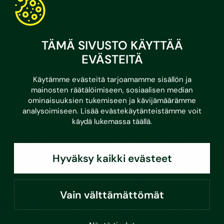
•
3.3.2026
Asumisvinkit
Kunnossapitotarveselvitys ja usein
kysytyt kysymykset
TÄMÄ SIVUSTO KÄYTTÄÄ
EVÄSTEITÄ
Mikä on kunnossapitotarveselvitys?
Kunnossapitotarveselvityksellä tarkoitetaan listausta
Käytämme evästeitä tarjoamamme sisällön ja
rakennusten ja kiinteistöjen kunnossapito- ja
mainosten räätälöimiseen, sosiaalisen median
korjaustoimenpiteistä,…
ominaisuuksien tukemiseen ja kävijämäärämme
Lue lisää
analysoimiseen. Lisää evästekäytänteistämme voit
käydä lukemassa
täällä
.
Hyväksy kaikki evästeet
Vain välttämättömät