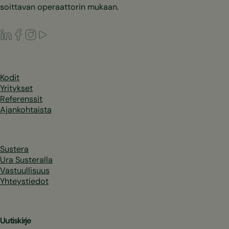
soittavan operaattorin mukaan.
LinkedIn
Facebook
Instagram
Youtube
Kodit
Yritykset
Referenssit
Ajankohtaista
Sustera
Ura Susteralla
Vastuullisuus
Yhteystiedot
Uutiskirje