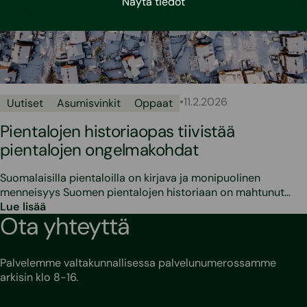
Näytä tiedot
•
11.2.2026
Uutiset
Asumisvinkit
Oppaat
Pientalojen historiaopas tiivistää
pientalojen ongelmakohdat
Suomalaisilla pientaloilla on kirjava ja monipuolinen
menneisyys Suomen pientalojen historiaan on mahtunut…
Lue lisää
Ota yhteyttä
Palvelemme valtakunnallisessa palvelunumerossamme
arkisin klo 8-16.