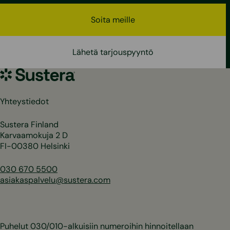
Soita meille
Lähetä tarjouspyyntö
Sustera
Yhteystiedot
Sustera Finland
Karvaamokuja 2 D
FI-00380 Helsinki
030 670 5500
asiakaspalvelu@sustera.com
Puhelut 030/010-alkuisiin numeroihin hinnoitellaan