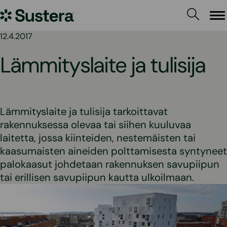
Siirry
Sustera
sisältöön
Va
12.4.2017
Lämmityslaite ja tulisija
Lämmityslaite ja tulisija tarkoittavat
rakennuksessa olevaa tai siihen kuuluvaa
laitetta, jossa kiinteiden, nestemäisten tai
kaasumaisten aineiden polttamisesta syntyneet
palokaasut johdetaan rakennuksen savupiipun
tai erillisen savupiipun kautta ulkoilmaan.