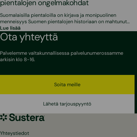
pientalojen ongelmakohdat
Suomalaisilla pientaloilla on kirjava ja monipuolinen
menneisyys Suomen pientalojen historiaan on mahtunut…
Lue lisää
Ota yhteyttä
Palvelemme valtakunnallisessa palvelunumerossamme
arkisin klo 8-16.
Soita meille
Lähetä tarjouspyyntö
Sustera
Yhteystiedot