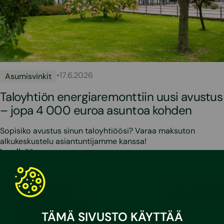
•
17.6.2026
Asumisvinkit
Taloyhtiön energiaremonttiin uusi avustus
– jopa 4 000 euroa asuntoa kohden
Sopisiko avustus sinun taloyhtiöösi? Varaa maksuton
alkukeskustelu asiantuntijamme kanssa!
Lue lisää
TÄMÄ SIVUSTO KÄYTTÄÄ