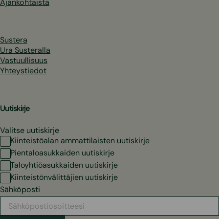
Ajankohtaista
Sustera
Ura Susteralla
Vastuullisuus
Yhteystiedot
Uutiskirje
Valitse uutiskirje
Kiinteistöalan ammattilaisten uutiskirje
Pientaloasukkaiden uutiskirje
Taloyhtiöasukkaiden uutiskirje
Kiinteistönvälittäjien uutiskirje
Sähköposti