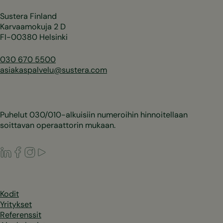
Sustera Finland
Karvaamokuja 2 D
FI-00380 Helsinki
030 670 5500
asiakaspalvelu@sustera.com
Puhelut 030/010-alkuisiin numeroihin hinnoitellaan
soittavan operaattorin mukaan.
LinkedIn
Facebook
Instagram
Youtube
Kodit
Yritykset
Referenssit