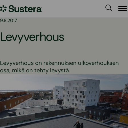
Siirry
Sustera
sisältöön
Va
9.8.2017
Levyverhous
Levyverhous on rakennuksen ulkoverhouksen
osa, mikä on tehty levystä.