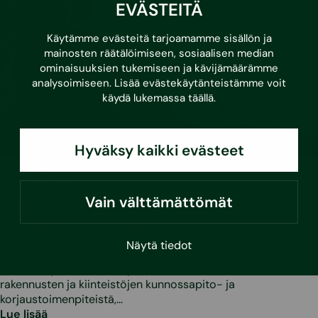
EVÄSTEITÄ
Käytämme evästeitä tarjoamamme sisällön ja
mainosten räätälöimiseen, sosiaalisen median
ominaisuuksien tukemiseen ja kävijämäärämme
analysoimiseen. Lisää evästekäytänteistämme voit
käydä lukemassa
täällä
.
Hyväksy kaikki evästeet
•
3.3.2026
Asumisvinkit
Vain välttämättömät
Kunnossapitotarveselvitys ja usein
kysytyt kysymykset
Näytä tiedot
Mikä on kunnossapitotarveselvitys?
Kunnossapitotarveselvityksellä tarkoitetaan listausta
rakennusten ja kiinteistöjen kunnossapito- ja
korjaustoimenpiteistä,…
Lue lisää