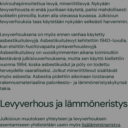
kivirouhepinnoitettua levyä, mineriittilevyä. Nykyään
levyverhousta ei enää juurikaan käytetä, paitsi mahdollisesti
sokkelin pinnoilla, kuten alla olevassa kuvassa. Julkisivun
levyverhouksia taas käytetään nykyään selkeästi harvemmin.
Levyverhouksena on myös ennen vanhaa käytetty
asbestikuitulevyjä. Asbestikuitulevyt kehitettiin 1940-luvulla,
kun etsittiin huoltovapaita pintaverhouslevyjä.
Asbestikuitulevy on vuosikymmenten aikana toiminutkin
kestävänä julkisivuverhouksena, mutta sen käyttö kiellettiin
vuonna 1994, koska asbestikuidut ja pöly on todettu
terveydelle vaaralliseksi. Jotkut mineriittilevut sisältävät
myös asbestia. Asbestia pidettiin aikoinaan loistavana
rakennusmateriaalina palonkesto- ja lämmöneristyskykynsä
takia.
Levyverhous ja lämmöneristys
Julkisivun muutoksen yhteyteen ja levyverhouksen
asentamiseen yhdistetään usein myös
lisälämmöneristys
.