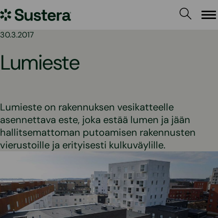
Siirry
Sustera
sisältöön
Va
30.3.2017
Lumieste
Lumieste on rakennuksen vesikatteelle
asennettava este, joka estää lumen ja jään
hallitsemattoman putoamisen rakennusten
vierustoille ja erityisesti kulkuväylille.