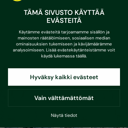
Mikä on kunnossapitotarveselvitys?
TÄMÄ SIVUSTO KÄYTTÄÄ
Kunnossapitotarveselvityksellä tarkoitetaan listausta
EVÄSTEITÄ
rakennusten ja kiinteistöjen kunnossapito- ja
korjaustoimenpiteistä,…
Lue lisää
Käytämme evästeitä tarjoamamme sisällön ja
mainosten räätälöimiseen, sosiaalisen median
ominaisuuksien tukemiseen ja kävijämäärämme
analysoimiseen. Lisää evästekäytänteistämme voit
käydä lukemassa
täällä
.
Hyväksy kaikki evästeet
Vain välttämättömät
Näytä tiedot