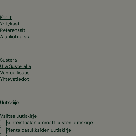
Kodit
Yritykset
Referenssit
Ajankohtaista
Sustera
Ura Susteralla
Vastuullisuus
Yhteystiedot
Uutiskirje
Valitse uutiskirje
Kiinteistöalan ammattilaisten uutiskirje
Pientaloasukkaiden uutiskirje