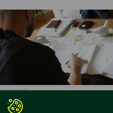
•
3.3.2026
Asumisvinkit
Kunnossapitotarveselvitys ja usein
kysytyt kysymykset