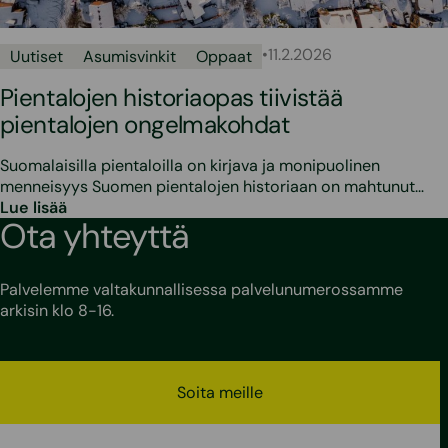
•
11.2.2026
Uutiset
Asumisvinkit
Oppaat
Pientalojen historiaopas tiivistää
pientalojen ongelmakohdat
Suomalaisilla pientaloilla on kirjava ja monipuolinen
menneisyys Suomen pientalojen historiaan on mahtunut…
Lue lisää
Ota yhteyttä
Palvelemme valtakunnallisessa palvelunumerossamme
arkisin klo 8-16.
Soita meille