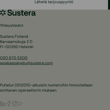
Lähetä tarjouspyyntö
Sustera
Yhteystiedot
Sustera Finland
Karvaamokuja 2 D
FI-00380 Helsinki
030 670 5500
asiakaspalvelu@sustera.com
Puhelut 030/010-alkuisiin numeroihin hinnoitellaan
soittavan operaattorin mukaan.
LinkedIn
Facebook
Instagram
Youtube