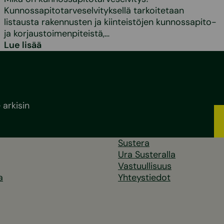
Kunnossapitotarveselvityksellä tarkoitetaan
listausta rakennusten ja kiinteistöjen kunnossapito-
ja korjaustoimenpiteistä,…
Lue lisää
arkisin
Sustera
Ura Susteralla
Vastuullisuus
a
Yhteystiedot