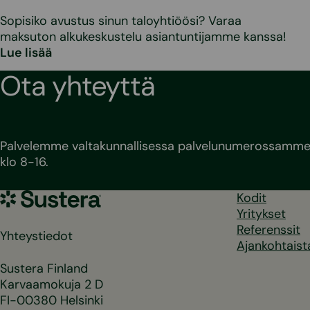
Sopisiko avustus sinun taloyhtiöösi? Varaa
maksuton alkukeskustelu asiantuntijamme kanssa!
Lue lisää
Ota yhteyttä
Palvelemme valtakunnallisessa palvelunumerossamme 
klo 8-16.
Sustera
Kodit
Yritykset
Referenssit
Yhteystiedot
Ajankohtaist
Sustera Finland
Karvaamokuja 2 D
FI-00380 Helsinki