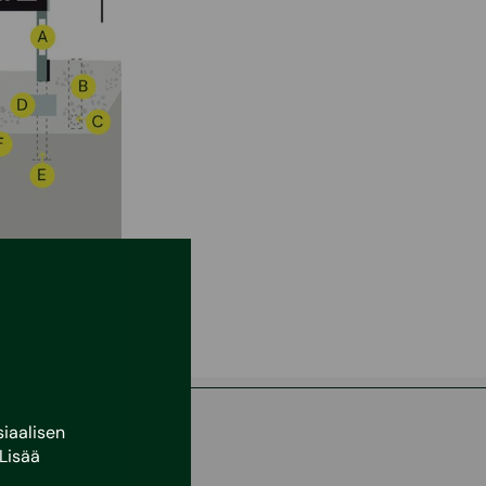
iaalisen
Lisää