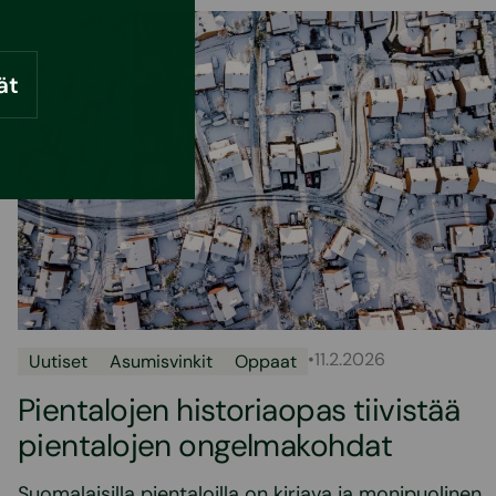
ät
•
11.2.2026
Uutiset
Asumisvinkit
Oppaat
Pientalojen historiaopas tiivistää
pientalojen ongelmakohdat
Suomalaisilla pientaloilla on kirjava ja monipuolinen