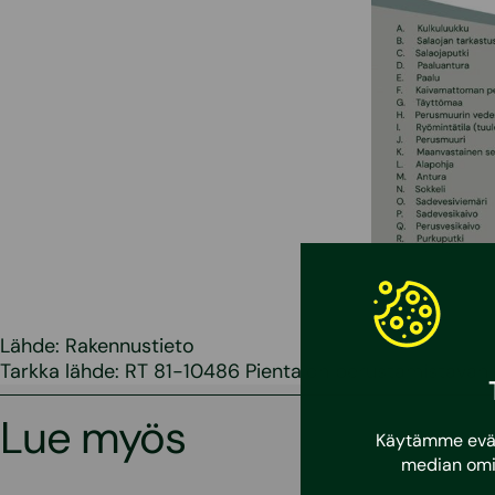
Lähde: Rakennustieto
Tarkka lähde: RT 81-10486 Pientalon perustamistavan 
Lue myös
Käytämme eväst
median omi