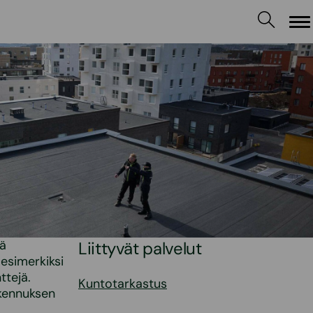
Va
nä
Liittyvät palvelut
esimerkiksi
ttejä.
Kuntotarkastus
akennuksen