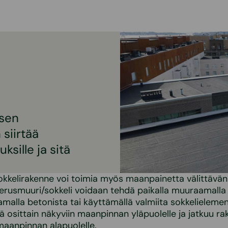
ksen
 siirtää
sille ja sitä
okkelirakenne voi toimia myös maanpainetta välittävä
erusmuuri/sokkeli voidaan tehdä paikalla muuraamalla 
lamalla betonista tai käyttämällä valmiita sokkelielemen
ä osittain näkyviin maanpinnan yläpuolelle ja jatkuu r
maanpinnan alapuolelle.