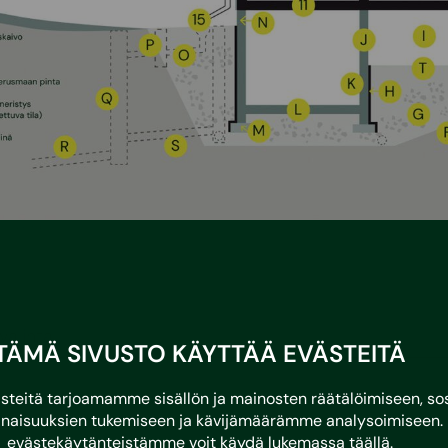
valinta
TÄMÄ SIVUSTO KÄYTTÄÄ EVÄSTEITÄ
eitä tarjoamamme sisällön ja mainosten räätälöimiseen, sos
naisuuksien tukemiseen ja kävijämäärämme analysoimiseen. 
evästekäytänteistämme voit käydä lukemassa
täällä
.