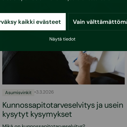
väksy kaikki evästeet
Vain välttämättöm
Näytä tiedot
•
3.3.2026
Asumisvinkit
Kunnossapitotarveselvitys ja usein
kysytyt kysymykset
Mikä on kunnossapitotarveselvitys?