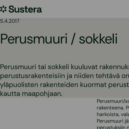
Siirry
Sustera
sisältöön
5.4.2017
Perusmuuri / sokkeli
Perusmuuri tai sokkeli kuuluvat rakennu
perustusrakenteisiin ja niiden tehtävä on
yläpuolisten rakenteiden kuormat perustuk
kautta maapohjaan.
Perusmuuri/s
rakenteena. P
harkoista, va
Perusmuuri jä
perustuksiin 