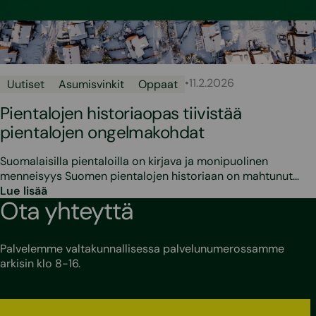
•
11.2.2026
Uutiset
Asumisvinkit
Oppaat
Pientalojen historiaopas tiivistää
pientalojen ongelmakohdat
Suomalaisilla pientaloilla on kirjava ja monipuolinen
menneisyys Suomen pientalojen historiaan on mahtunut…
Lue lisää
Ota yhteyttä
Palvelemme valtakunnallisessa palvelunumerossamme
arkisin klo 8-16.