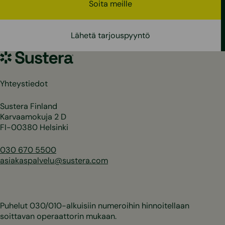
Soita meille
Lähetä tarjouspyyntö
Sustera
Yhteystiedot
Sustera Finland
Karvaamokuja 2 D
FI-00380 Helsinki
030 670 5500
asiakaspalvelu@sustera.com
Puhelut 030/010-alkuisiin numeroihin hinnoitellaan
soittavan operaattorin mukaan.