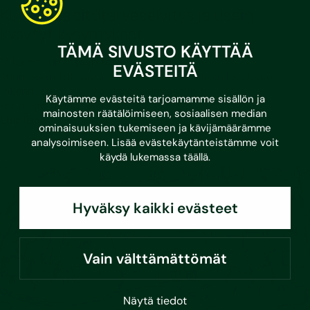
Kunnossapitotarveselvitys ja usein
kysytyt kysymykset
TÄMÄ SIVUSTO KÄYTTÄÄ
Mikä on kunnossapitotarveselvitys?
EVÄSTEITÄ
Kunnossapitotarveselvityksellä tarkoitetaan listausta
rakennusten ja kiinteistöjen kunnossapito- ja
Käytämme evästeitä tarjoamamme sisällön ja
korjaustoimenpiteistä,…
mainosten räätälöimiseen, sosiaalisen median
Lue lisää
ominaisuuksien tukemiseen ja kävijämäärämme
analysoimiseen. Lisää evästekäytänteistämme voit
käydä lukemassa
täällä
.
Hyväksy kaikki evästeet
Vain välttämättömät
Näytä tiedot