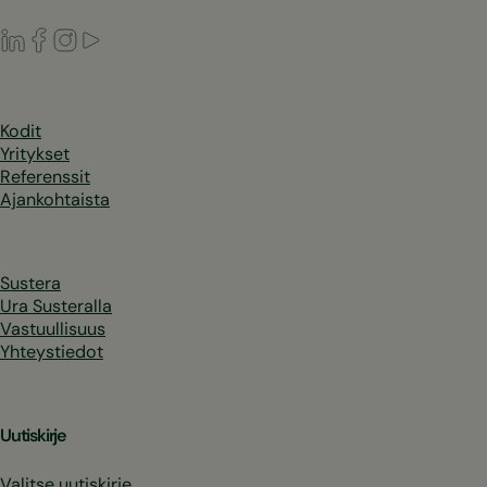
LinkedIn
Facebook
Instagram
Youtube
Kodit
Yritykset
Referenssit
Ajankohtaista
Sustera
Ura Susteralla
Vastuullisuus
Yhteystiedot
Uutiskirje
Valitse uutiskirje