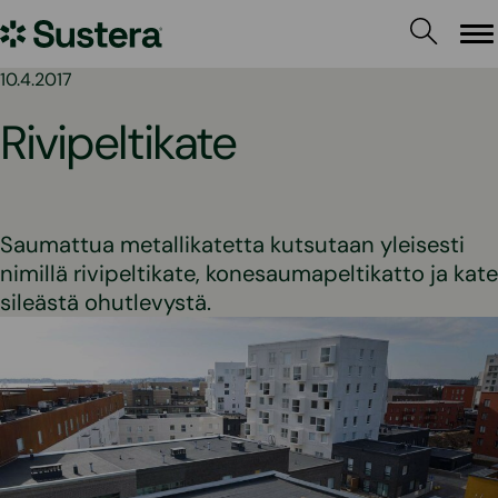
Siirry
Sustera
sisältöön
Va
10.4.2017
Rivipeltikate
Saumattua metallikatetta kutsutaan yleisesti
nimillä rivipeltikate, konesaumapeltikatto ja kate
sileästä ohutlevystä.