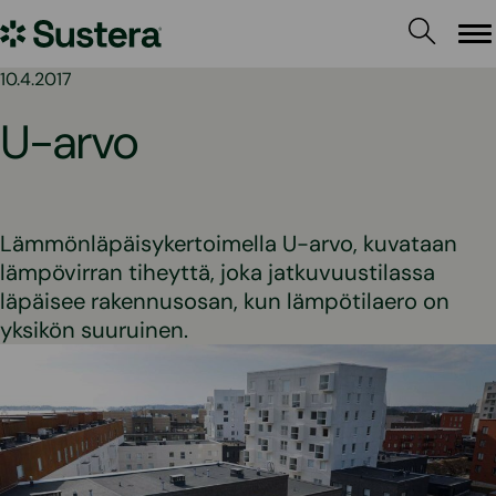
Siirry
Sustera
sisältöön
Va
10.4.2017
U-arvo
Lämmönläpäisykertoimella U-arvo, kuvataan
lämpövirran tiheyttä, joka jatkuvuustilassa
läpäisee rakennusosan, kun lämpötilaero on
yksikön suuruinen.