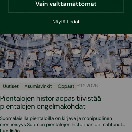
Vain välttämättömät
Näytä tiedot
•
11.2.2026
Uutiset
Asumisvinkit
Oppaat
Pientalojen historiaopas tiivistää
pientalojen ongelmakohdat
Suomalaisilla pientaloilla on kirjava ja monipuolinen
menneisyys Suomen pientalojen historiaan on mahtunut…
Lue lisää