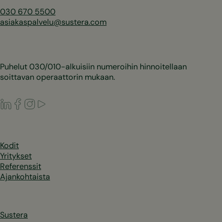
030 670 5500
asiakaspalvelu@sustera.com
Puhelut 030/010-alkuisiin numeroihin hinnoitellaan
soittavan operaattorin mukaan.
LinkedIn
Facebook
Instagram
Youtube
Kodit
Yritykset
Referenssit
Ajankohtaista
Sustera