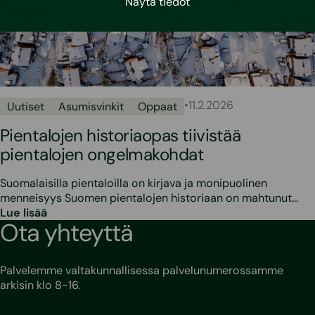
Näytä tiedot
•
11.2.2026
Uutiset
Asumisvinkit
Oppaat
Pientalojen historiaopas tiivistää
pientalojen ongelmakohdat
Suomalaisilla pientaloilla on kirjava ja monipuolinen
menneisyys Suomen pientalojen historiaan on mahtunut…
Lue lisää
Ota yhteyttä
Palvelemme valtakunnallisessa palvelunumerossamme
arkisin klo 8-16.