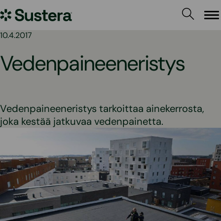
Siirry
Sustera
sisältöön
Va
10.4.2017
Vedenpaineeneristys
Vedenpaineeneristys tarkoittaa ainekerrosta,
joka kestää jatkuvaa vedenpainetta.