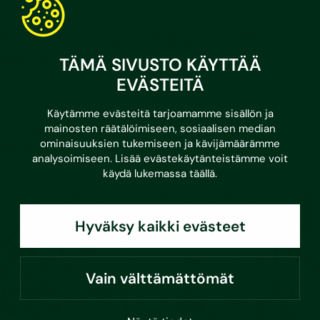
•
3.3.2026
Asumisvinkit
Kunnossapitotarveselvitys ja usein
kysytyt kysymykset
TÄMÄ SIVUSTO KÄYTTÄÄ
EVÄSTEITÄ
Mikä on kunnossapitotarveselvitys?
Kunnossapitotarveselvityksellä tarkoitetaan listausta
Käytämme evästeitä tarjoamamme sisällön ja
rakennusten ja kiinteistöjen kunnossapito- ja
mainosten räätälöimiseen, sosiaalisen median
korjaustoimenpiteistä,…
ominaisuuksien tukemiseen ja kävijämäärämme
Lue lisää
analysoimiseen. Lisää evästekäytänteistämme voit
käydä lukemassa
täällä
.
Hyväksy kaikki evästeet
Vain välttämättömät