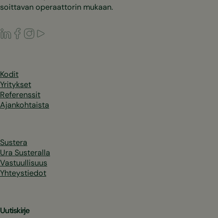
soittavan operaattorin mukaan.
LinkedIn
Facebook
Instagram
Youtube
Kodit
Yritykset
Referenssit
Ajankohtaista
Sustera
Ura Susteralla
Vastuullisuus
Yhteystiedot
Uutiskirje