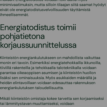
minimivaatimuksin, mutta silloin tilaajan siitä saamat hyödyt
eivät ole energiatodistusvelvollisuuden täyttämistä
ihmeellisemmät.
Energiatodistus toimii
pohjatietona
korjaussuunnittelussa
Kiinteistön energiankulutukseen on mahdollista vaikuttaa
monin eri tavoin. Esimerkiksi energiatehokkailla ikkunoilla,
tiiviillä rakenteilla ja tehokkaalla talotekniikalla voidaan
parantaa oikeaoppisen asumisen ja kiinteistön huollon
lisäksi sen ominaisuuksia. Myös asukkaiden määrällä ja
heidän elintavoillaan voidaan edesauttaa rakennuksen
energiankulutuksen taloudellisuutta.
Mikäli kiinteistön omistaja kokee tarvetta sen korjaamiseksi
tai lämmitystavan muuttamiseksi, voidaan