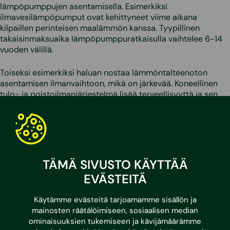
lämpöpumppujen asentamisella. Esimerkiksi
ilmavesilämpöpumput ovat kehittyneet viime aikana
kilpaillen perinteisen maalämmön kanssa. Tyypillinen
takaisinmaksuaika lämpöpumppuratkaisulla vaihtelee 6-14
vuoden välillä.
Toiseksi esimerkiksi haluan nostaa lämmöntalteenoton
asentamisen ilmanvaihtoon, mikä on järkevää. Koneellinen
tulo- ja poistoilmanjärjestelmä lisää terveellisyyttä ja sen
takaisinmaksuaika pientaloilla jää yleensä 25-35 vuoden
tienoille. Vaikka kustannuksien takaisinmaksuaika menee yli
10 vuoteen, koneellinen tulo- ja poistojärjestelmä tuo
taloudellista säästöä asiakkaalle heti.
Liittyvät palvelut
TÄMÄ SIVUSTO KÄYTTÄÄ
Energiatodistus
EVÄSTEITÄ
Lue myös:
Käytämme evästeitä tarjoamamme sisällön ja
mainosten räätälöimiseen, sosiaalisen median
ominaisuuksien tukemiseen ja kävijämäärämme