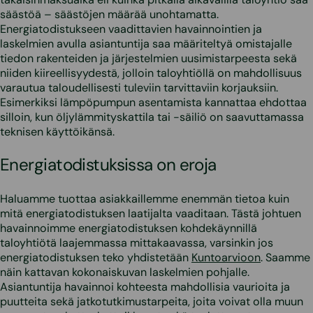
säästöä – säästöjen määrää unohtamatta.
Energiatodistukseen vaadittavien havainnointien ja
laskelmien avulla asiantuntija saa määriteltyä omistajalle
tiedon rakenteiden ja järjestelmien uusimistarpeesta sekä
niiden kiireellisyydestä, jolloin taloyhtiöllä on mahdollisuus
varautua taloudellisesti tuleviin tarvittaviin korjauksiin.
Esimerkiksi lämpöpumpun asentamista kannattaa ehdottaa
silloin, kun öljylämmityskattila tai -säiliö on saavuttamassa
teknisen käyttöikänsä.
Energiatodistuksissa on eroja
Haluamme tuottaa asiakkaillemme enemmän tietoa kuin
mitä energiatodistuksen laatijalta vaaditaan. Tästä johtuen
havainnoimme energiatodistuksen kohdekäynnillä
taloyhtiötä laajemmassa mittakaavassa, varsinkin jos
energiatodistuksen teko yhdistetään
Kuntoarvioon
. Saamme
näin kattavan kokonaiskuvan laskelmien pohjalle.
Asiantuntija havainnoi kohteesta mahdollisia vaurioita ja
puutteita sekä jatkotutkimustarpeita, joita voivat olla muun