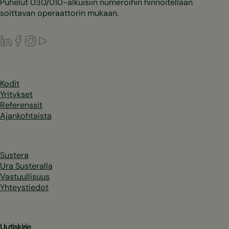
Puhelut 030/010-alkuisiin numeroihin hinnoitellaan
soittavan operaattorin mukaan.
LinkedIn
Facebook
Instagram
Youtube
Kodit
Yritykset
Referenssit
Ajankohtaista
Sustera
Ura Susteralla
Vastuullisuus
Yhteystiedot
Uutiskirje