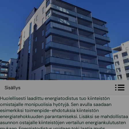
Sisällys
Sisällys
Huolellisesti laadittu energiatodistus tuo kiinteistön
omistajalle monipuolisia hyötyjä. Sen avulla saadaan
esimerkiksi toimenpide-ehdotuksia kiinteistön
energiatehokkuuden parantamiseksi. Lisäksi se mahdollistaa
asunnon ostajalle kiinteistöjen vertailun energiankulutusten
mukaan. Energiatodistus voidaan toki laatia myös