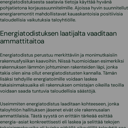
energiatodistuksesta saatavia tietoja käyttää hyvänä
pohjatietona korjaussuunnitelmille. Ajoissa hyvin suunnitellut
energiaremontit mahdollistavat kauaskantoisia positiivisia
taloudellisia vaikutuksia taloyhtiölle.
Energiatodistuksen laatijalta vaaditaan
ammattitaitoa
Energiatodistus perustuu merkittäviin ja monimutkaisiin
rakennusfysiikan kaavoihin. Niissä huomioidaan esimerkiksi
rakennuksen lämmön johtuminen rakenteiden läpi, jonka
takia olen aina ollut energiatodistusten kannalla. Tämän
lisäksi tehdyille energiatoimille voidaan laskea
takaisinmaksuaika eli rakennuksen omistajan oikeilla teoilla
voidaan saada tuntuvia taloudellisia säästöjä.
Useimmiten energiatodistus laaditaan kohteeseen, jonka
taloyhtiön hallituksen jäsenet eivät ole rakennusalan
ammattilaisia. Tästä syystä on erittäin tärkeää esittää
energia-asiat konkreettisesti eli laskea ja selittää tekojen
takaisinmaksuaika eli kuinka pitkällä aikavälillä taloyhtiö saa