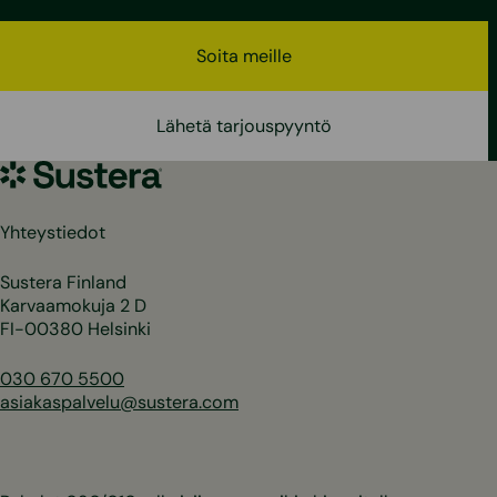
Soita meille
Lähetä tarjouspyyntö
Sustera
Yhteystiedot
Sustera Finland
Karvaamokuja 2 D
FI-00380 Helsinki
030 670 5500
asiakaspalvelu@sustera.com