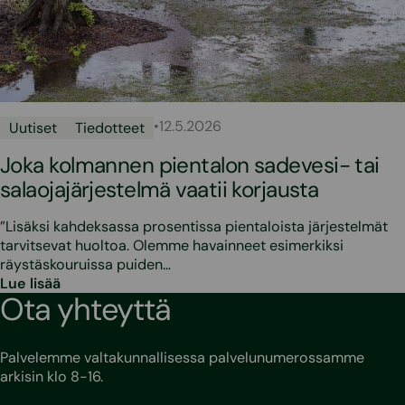
•
12.5.2026
Uutiset
Tiedotteet
Joka kolmannen pientalon sadevesi- tai
salaojajärjestelmä vaatii korjausta
”Lisäksi kahdeksassa prosentissa pientaloista järjestelmät
tarvitsevat huoltoa. Olemme havainneet esimerkiksi
räystäskouruissa puiden…
Lue lisää
Ota yhteyttä
Palvelemme valtakunnallisessa palvelunumerossamme
arkisin klo 8-16.