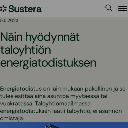
Siirry
Sustera
sisältöön
Va
5.5.2023
Näin hyödynnät
taloyhtiön
energiatodistuksen
Energiatodistus on lain mukaan pakollinen ja se
tulee esittää aina asuntoa myytäessä tai
vuokratessa. Taloyhtiömaailmassa
energiatodistuksen laatii taloyhtiö, ei asunnon
omistaja.