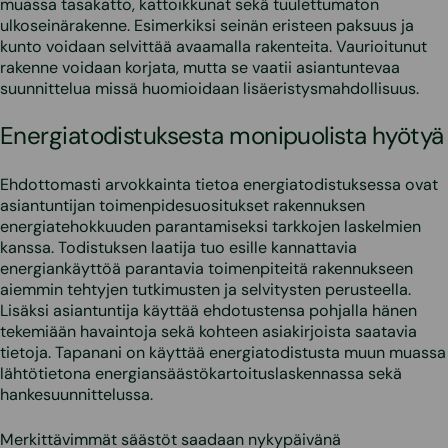
muassa tasakatto, kattoikkunat sekä tuulettumaton
ulkoseinärakenne. Esimerkiksi seinän eristeen paksuus ja
kunto voidaan selvittää avaamalla rakenteita. Vaurioitunut
rakenne voidaan korjata, mutta se vaatii asiantuntevaa
suunnittelua missä huomioidaan lisäeristysmahdollisuus.
Energiatodistuksesta monipuolista hyötyä
Ehdottomasti arvokkainta tietoa energiatodistuksessa ovat
asiantuntijan toimenpidesuositukset rakennuksen
energiatehokkuuden parantamiseksi tarkkojen laskelmien
kanssa. Todistuksen laatija tuo esille kannattavia
energiankäyttöä parantavia toimenpiteitä rakennukseen
aiemmin tehtyjen tutkimusten ja selvitysten perusteella.
Lisäksi asiantuntija käyttää ehdotustensa pohjalla hänen
tekemiään havaintoja sekä kohteen asiakirjoista saatavia
tietoja. Tapanani on käyttää energiatodistusta muun muassa
lähtötietona energiansäästökartoituslaskennassa sekä
hankesuunnittelussa.
Merkittävimmät säästöt saadaan nykypäivänä