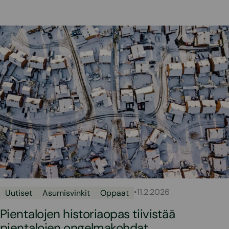
•
11.2.2026
Uutiset
Asumisvinkit
Oppaat
Pientalojen historiaopas tiivistää
pientalojen ongelmakohdat