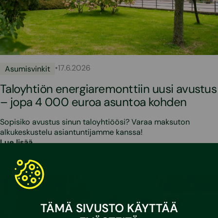
•
17.6.2026
Asumisvinkit
Taloyhtiön energiaremonttiin uusi avustus
– jopa 4 000 euroa asuntoa kohden
Sopisiko avustus sinun taloyhtiöösi? Varaa maksuton
alkukeskustelu asiantuntijamme kanssa!
Lue lisää
TÄMÄ SIVUSTO KÄYTTÄÄ