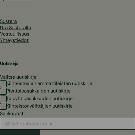
Sustera
Ura Susteralla
Vastuullisuus
Yhteystiedot
Uutiskirje
Valitse uutiskirje
Kiinteistöalan ammattilaisten uutiskirje
Pientaloasukkaiden uutiskirje
Taloyhtiöasukkaiden uutiskirje
Kiinteistönvälittäjien uutiskirje
Sähköposti