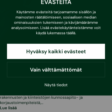
EVÄSTEITÄ
Käytämme evästeitä tarjoamamme sisällön ja
mainosten räätälöimiseen, sosiaalisen median
ominaisuuksien tukemiseen ja kävijämäärämme
analysoimiseen. Lisää evästekäytänteistämme voit
käydä lukemassa
täällä
.
Hyväksy kaikki evästeet
•
3.3.2026
Asumisvinkit
Kunnossapitotarveselvitys ja usein
Vain välttämättömät
kysytyt kysymykset
Näytä tiedot
Mikä on kunnossapitotarveselvitys?
Kunnossapitotarveselvityksellä tarkoitetaan listausta
rakennusten ja kiinteistöjen kunnossapito- ja
korjaustoimenpiteistä,…
Lue lisää