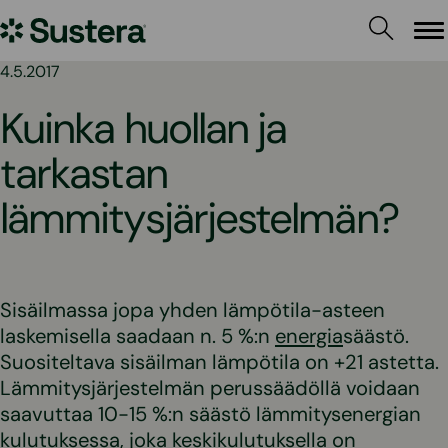
Siirry
Sustera
sisältöön
Va
4.5.2017
Kuinka huollan ja
tarkastan
lämmitysjärjestelmän?
Sisäilmassa jopa yhden lämpötila-asteen
laskemisella saadaan n. 5 %:n
energia
säästö.
Suositeltava sisäilman lämpötila on +21 astetta.
Lämmitysjärjestelmän perussäädöllä voidaan
saavuttaa 10-15 %:n säästö lämmitysenergian
kulutuksessa, joka keskikulutuksella on