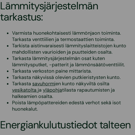
Lämmitysjärjestelmän
tarkastus:
Varmista huonekohtaisesti lämmönjaon toiminta.
Tarkasta venttiilien ja termostaattien toiminta.
Tarkista aistinvaraisesti lämmityslaitteistojen kunto
mahdollisten vaurioiden ja puutteiden osalta.
Tarkasta lämmitysjärjestelmän osat kuten
lämmitysputket, -patterit ja lämmönsäätöventtiilit.
Tarkasta verkoston paine mittarista.
Tarkasta näkyvissä olevien putkieristysten kunto.
Tarkasta
savuhormi
en kunto näkyviltä osilta
vesikatolta
ja
yläpohja
tilasta rapautumisten ja
halkeamien osalta.
Poista lämpöpattereiden edestä verhot sekä isot
huonekalut.
Energiankulutustiedot talteen