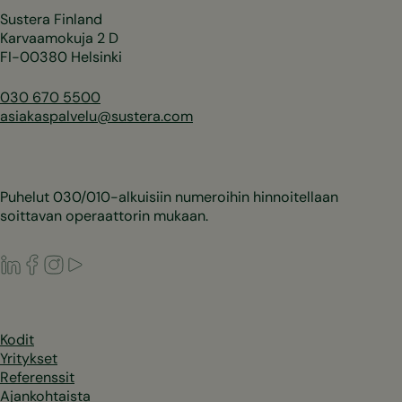
Sustera Finland
Karvaamokuja 2 D
FI-00380 Helsinki
030 670 5500
asiakaspalvelu@sustera.com
Puhelut 030/010-alkuisiin numeroihin hinnoitellaan
soittavan operaattorin mukaan.
LinkedIn
Facebook
Instagram
Youtube
Kodit
Yritykset
Referenssit
Ajankohtaista