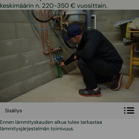
keskimäärin n. 220-350 € vuosittain.
Sisällys
Sisällys
Ennen lämmityskauden alkua tulee tarkastaa
lämmitysjärjestelmän toimivuus.