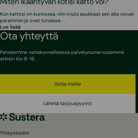
Miten ikääntyvän kotisi katto voi?
Kun kattosi on kunnossa, niin myös asukkaat sen alla voivat
paremmin ja ovat turvassa.
Lue lisää
Ota yhteyttä
Palvelemme valtakunnallisessa palvelunumerossamme
arkisin klo 8-16.
Soita meille
Lähetä tarjouspyyntö
Sustera
Yhteystiedot