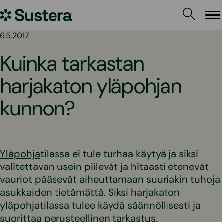
Siirry
Sustera
sisältöön
Va
6.5.2017
Kuinka tarkastan
harjakaton yläpohjan
kunnon?
Yläpohja
tilassa ei tule turhaa käytyä ja siksi
valitettavan usein piilevät ja hitaasti etenevät
vauriot pääsevät aiheuttamaan suuriakin tuhoja
asukkaiden tietämättä. Siksi harjakaton
yläpohjatilassa tulee käydä säännöllisesti ja
suorittaa perusteellinen tarkastus.