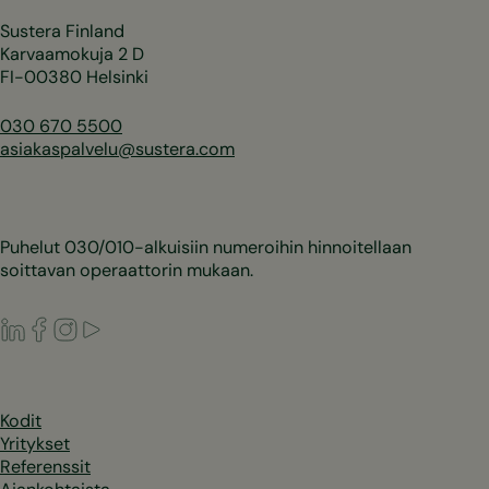
Sustera Finland
Karvaamokuja 2 D
FI-00380 Helsinki
030 670 5500
asiakaspalvelu@sustera.com
Puhelut 030/010-alkuisiin numeroihin hinnoitellaan
soittavan operaattorin mukaan.
LinkedIn
Facebook
Instagram
Youtube
Kodit
Yritykset
Referenssit