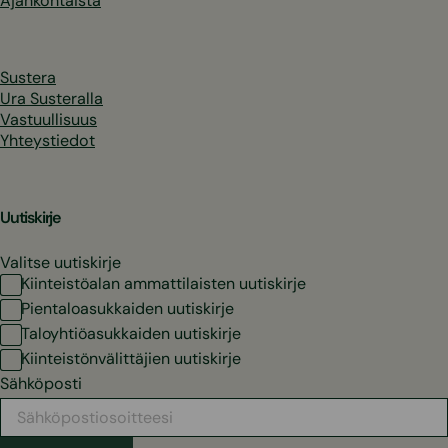
Ajankohtaista
Sustera
Ura Susteralla
Vastuullisuus
Yhteystiedot
Uutiskirje
Valitse uutiskirje
Kiinteistöalan ammattilaisten uutiskirje
Pientaloasukkaiden uutiskirje
Taloyhtiöasukkaiden uutiskirje
Kiinteistönvälittäjien uutiskirje
Sähköposti