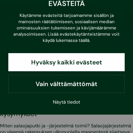
EVÄSTEITÄ
Käytämme evästeitä tarjoamamme sisällön ja
mainosten räätälöimiseen, sosiaalisen median
ominaisuuksien tukemiseen ja kävijämäärämme
analysoimiseen. Lisää evästekäytänteistämme voit
käydä lukemassa
täällä
.
Hyväksy kaikki evästeet
Vain välttämättömät
•
2.5.2025
Asumisvinkit
Näytä tiedot
Salaojajärjestelmä ja usein kysytyt
kysymykset
Miten salaojaputki ja -järjestelmä toimii? Salaojajärjestelmä
on yleensä rakennuksen ulkopuolella maaperässä sijaitseva…