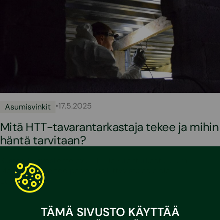
•
17.5.2025
Asumisvinkit
Mitä HTT-tavarantarkastaja tekee ja mihin
häntä tarvitaan?
Susteralla työskentelevä HTT-tavarantarkastaja Kim
Malmivaara kertoo palveluun liittyvistä asioista.
Lue lisää
TÄMÄ SIVUSTO KÄYTTÄÄ