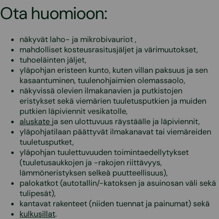
Ota huomioon:
näkyvät laho- ja mikrobivauriot ,
mahdolliset kosteusrasitusjäljet ja värimuutokset,
tuhoeläinten jäljet,
yläpohjan eristeen kunto, kuten villan paksuus ja sen
kasaantuminen, tuulenohjaimien olemassaolo,
näkyvissä olevien ilmakanavien ja putkistojen
eristykset sekä viemärien tuuletusputkien ja muiden
putkien läpiviennit vesikatolle,
aluskate
ja sen ulottuvuus räystäälle ja läpiviennit,
yläpohjatilaan päättyvät ilmakanavat tai viemäreiden
tuuletusputket,
yläpohjan tuulettuvuuden toimintaedellytykset
(tuuletusaukkojen ja -rakojen riittävyys,
lämmöneristyksen selkeä puutteellisuus),
palokatkot (autotallin/-katoksen ja asuinosan väli sekä
tulipesät),
kantavat rakenteet (niiden tuennat ja painumat) sekä
kulkusillat
.