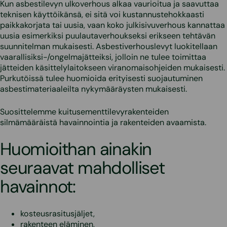
Kun asbestilevyn ulkoverhous alkaa vaurioitua ja saavuttaa
teknisen käyttöikänsä, ei sitä voi kustannustehokkaasti
paikkakorjata tai uusia, vaan koko julkisivuverhous kannattaa
uusia esimerkiksi puulautaverhoukseksi erikseen tehtävän
suunnitelman mukaisesti. Asbestiverhouslevyt luokitellaan
vaarallisiksi-/ongelmajätteiksi, jolloin ne tulee toimittaa
jätteiden käsittelylaitokseen viranomaisohjeiden mukaisesti.
Purkutöissä tulee huomioida erityisesti suojautuminen
asbestimateriaaleilta nykymääräysten mukaisesti.
Suosittelemme kuitusementtilevyrakenteiden
silmämääräistä havainnointia ja rakenteiden avaamista.
Huomioithan ainakin
seuraavat mahdolliset
havainnot:
kosteusrasitusjäljet,
rakenteen eläminen,