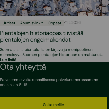
•
11.2.2026
Uutiset
Asumisvinkit
Oppaat
Pientalojen historiaopas tiivistää
pientalojen ongelmakohdat
Suomalaisilla pientaloilla on kirjava ja monipuolinen
menneisyys Suomen pientalojen historiaan on mahtunut…
Lue lisää
Ota yhteyttä
Palvelemme valtakunnallisessa palvelunumerossamme
arkisin klo 8-16.
Soita meille