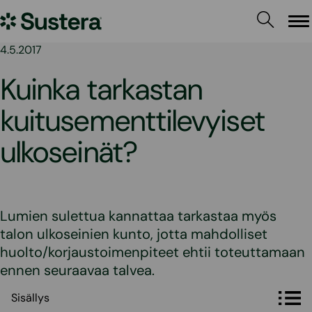
Siirry
Sustera
sisältöön
Va
4.5.2017
Kuinka tarkastan
kuitusementtilevyiset
ulkoseinät?
Lumien sulettua kannattaa tarkastaa myös
talon ulkoseinien kunto, jotta mahdolliset
huolto/korjaustoimenpiteet ehtii toteuttamaan
ennen seuraavaa talvea.
Sisällys
Sisällys