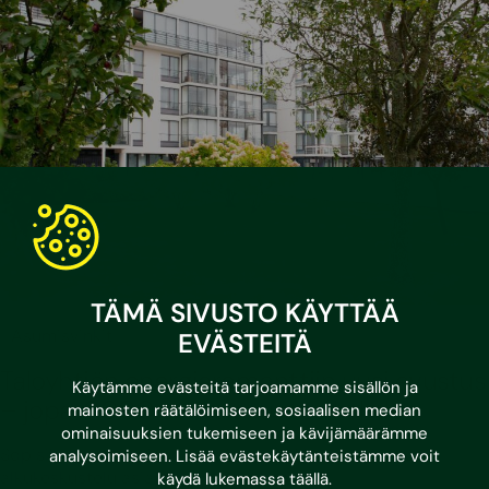
TÄMÄ SIVUSTO KÄYTTÄÄ
•
17.6.2026
Asumisvinkit
EVÄSTEITÄ
Taloyhtiön energiaremonttiin uusi avustus
Käytämme evästeitä tarjoamamme sisällön ja
– jopa 4 000 euroa asuntoa kohden
mainosten räätälöimiseen, sosiaalisen median
ominaisuuksien tukemiseen ja kävijämäärämme
Sopisiko avustus sinun taloyhtiöösi? Varaa maksuton
analysoimiseen. Lisää evästekäytänteistämme voit
alkukeskustelu asiantuntijamme kanssa!
käydä lukemassa
täällä
.