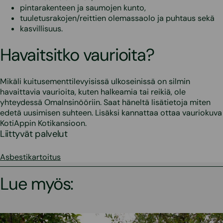
pintarakenteen ja saumojen kunto,
tuuletusrakojen/reittien olemassaolo ja puhtaus sekä
kasvillisuus.
Havaitsitko vaurioita?
Mikäli kuitusementtilevyisissä ulkoseinissä on silmin
havaittavia vaurioita, kuten halkeamia tai reikiä, ole
yhteydessä OmaInsinööriin. Saat häneltä lisätietoja miten
edetä uusimisen suhteen. Lisäksi kannattaa ottaa vauriokuva
KotiAppin Kotikansioon.
Liittyvät palvelut
Asbestikartoitus
Lue myös: