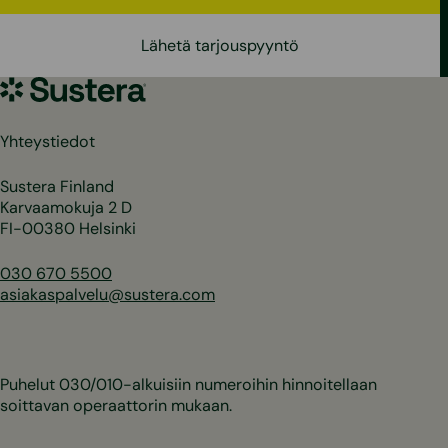
Lähetä tarjouspyyntö
Sustera
Yhteystiedot
Sustera Finland
Karvaamokuja 2 D
FI-00380 Helsinki
030 670 5500
asiakaspalvelu@sustera.com
Puhelut 030/010-alkuisiin numeroihin hinnoitellaan
soittavan operaattorin mukaan.