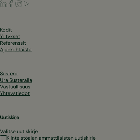
LinkedIn
Facebook
Instagram
Youtube
Kodit
Yritykset
Referenssit
Ajankohtaista
Sustera
Ura Susteralla
Vastuullisuus
Yhteystiedot
Uutiskirje
Valitse uutiskirje
Kiinteistöalan ammattilaisten uutiskirje