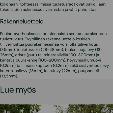
kokonaan. Kohteessa, missä tuuletusraot ovat paikoillaan,
tulee niiden aukinaisuus varmistaa ja välit puhdistaa.
Rakenneluettelo
Puulautaverhouksessa on olennaista sen taustarakenteen
tuulettuvuus. Tyypillinen rakenneluettelo koskien
tiiliverhoiltua puurakenneseinää voisi olla tiiliverhous
(85mm), tuuletusrako (28-48mm), tuulensuojalevy (13-
25mm), eriste (puru tai mineraalivilla 100-300mm) ja
kantava puurakenne (100-200mm), höyrynsulkumuovi
(0,2mm) tai ilmasulkupaperi (0,2mm) sekä sisäverhouslevy,
kuten kipsilevy (13mm), lastulevy (22mm), puupaneeli
(13,5mm).
Lue myös