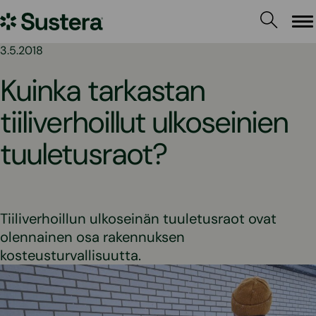
Siirry
Sustera
sisältöön
Va
3.5.2018
Kuinka tarkastan
tiiliverhoillut ulkoseinien
tuuletusraot?
Tiiliverhoillun ulkoseinän tuuletusraot ovat
olennainen osa rakennuksen
kosteusturvallisuutta.