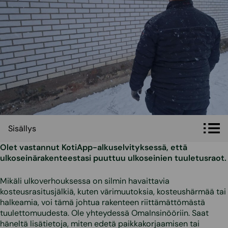
Sisällys
Sisällys
Olet vastannut KotiApp-alkuselvityksessä, että
ulkoseinärakenteestasi puuttuu ulkoseinien tuuletusraot.
Mikäli ulkoverhouksessa on silmin havaittavia
kosteusrasitusjälkiä, kuten värimuutoksia, kosteushärmää tai
halkeamia, voi tämä johtua rakenteen riittämättömästä
tuulettomuudesta. Ole yhteydessä OmaInsinööriin. Saat
häneltä lisätietoja, miten edetä paikkakorjaamisen tai