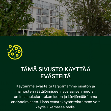
TÄMÄ SIVUSTO KÄYTTÄÄ
•
17.6.2026
Asumisvinkit
EVÄSTEITÄ
Taloyhtiön energiaremonttiin uusi avustus
Käytämme evästeitä tarjoamamme sisällön ja
– jopa 4 000 euroa asuntoa kohden
mainosten räätälöimiseen, sosiaalisen median
ominaisuuksien tukemiseen ja kävijämäärämme
Sopisiko avustus sinun taloyhtiöösi? Varaa maksuton
analysoimiseen. Lisää evästekäytänteistämme voit
alkukeskustelu asiantuntijamme kanssa!
käydä lukemassa
täällä
.
Lue lisää