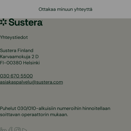
Ottakaa minuun yhteyttä
Sustera
Yhteystiedot
Sustera Finland
Karvaamokuja 2 D
FI-00380 Helsinki
030 670 5500
asiakaspalvelu@sustera.com
Puhelut 030/010-alkuisiin numeroihin hinnoitellaan
soittavan operaattorin mukaan.
LinkedIn
Facebook
Instagram
Youtube