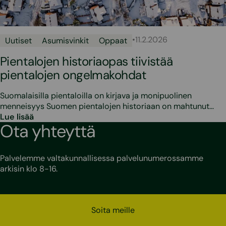
•
11.2.2026
Uutiset
Asumisvinkit
Oppaat
Pientalojen historiaopas tiivistää
pientalojen ongelmakohdat
Suomalaisilla pientaloilla on kirjava ja monipuolinen
menneisyys Suomen pientalojen historiaan on mahtunut…
Lue lisää
Ota yhteyttä
Palvelemme valtakunnallisessa palvelunumerossamme
arkisin klo 8-16.
Soita meille