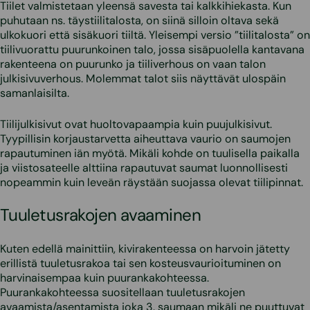
Tiilet valmistetaan yleensä savesta tai kalkkihiekasta. Kun
puhutaan ns. täystiilitalosta, on siinä silloin oltava sekä
ulkokuori että sisäkuori tiiltä. Yleisempi versio ”tiilitalosta” on
tiilivuorattu puurunkoinen talo, jossa sisäpuolella kantavana
rakenteena on puurunko ja tiiliverhous on vaan talon
julkisivuverhous. Molemmat talot siis näyttävät ulospäin
samanlaisilta.
Tiilijulkisivut ovat huoltovapaampia kuin puujulkisivut.
Tyypillisin korjaustarvetta aiheuttava vaurio on saumojen
rapautuminen iän myötä. Mikäli kohde on tuulisella paikalla
ja viistosateelle alttiina rapautuvat saumat luonnollisesti
nopeammin kuin leveän räystään suojassa olevat tiilipinnat.
Tuuletusrakojen avaaminen
Kuten edellä mainittiin, kivirakenteessa on harvoin jätetty
erillistä tuuletusrakoa tai sen kosteusvaurioituminen on
harvinaisempaa kuin puurankakohteessa.
Puurankakohteessa suositellaan tuuletusrakojen
avaamista/asentamista joka 3. saumaan mikäli ne puuttuvat