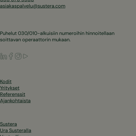
asiakaspalvelu@sustera.com
Puhelut 030/010-alkuisiin numeroihin hinnoitellaan
soittavan operaattorin mukaan.
LinkedIn
Facebook
Instagram
Youtube
Kodit
Yritykset
Referenssit
Ajankohtaista
Sustera
Ura Susteralla