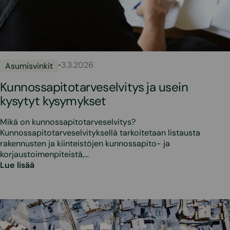
•
3.3.2026
Asumisvinkit
Kunnossapitotarveselvitys ja usein
kysytyt kysymykset
Mikä on kunnossapitotarveselvitys?
Kunnossapitotarveselvityksellä tarkoitetaan listausta
rakennusten ja kiinteistöjen kunnossapito- ja
korjaustoimenpiteistä,…
Lue lisää