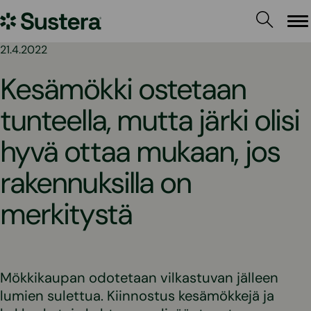
Siirry
Sustera
sisältöön
Va
21.4.2022
Kesämökki ostetaan
tunteella, mutta järki olisi
hyvä ottaa mukaan, jos
rakennuksilla on
merkitystä
Mökkikaupan odotetaan vilkastuvan jälleen
lumien sulettua. Kiinnostus kesämökkejä ja