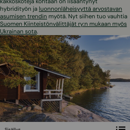
kakkoskoteja kohtaan on lisääntynyt
hybridityön ja
luonnonläheisyyttä arvostavan
asumisen trendin
myötä. Nyt siihen tuo vauhtia
Suomen Kiinteistönvälittäjät ry:n mukaan myös
Ukrainan sota
.
Sisällys
Sisällys