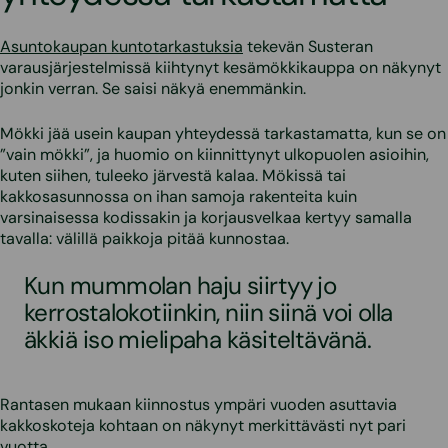
Asuntokaupan kuntotarkastuksia
tekevän Susteran
varausjärjestelmissä kiihtynyt kesämökkikauppa on näkynyt
jonkin verran. Se saisi näkyä enemmänkin.
Mökki jää usein kaupan yhteydessä tarkastamatta, kun se on
”vain mökki”, ja huomio on kiinnittynyt ulkopuolen asioihin,
kuten siihen, tuleeko järvestä kalaa. Mökissä tai
kakkosasunnossa on ihan samoja rakenteita kuin
varsinaisessa kodissakin ja korjausvelkaa kertyy samalla
tavalla: välillä paikkoja pitää kunnostaa.
Kun mummolan haju siirtyy jo
kerrostalokotiinkin, niin siinä voi olla
äkkiä iso mielipaha käsiteltävänä.
Rantasen mukaan kiinnostus ympäri vuoden asuttavia
kakkoskoteja kohtaan on näkynyt merkittävästi nyt pari
vuotta.