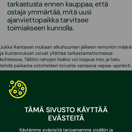
tarkastusta ennen kauppaa, että
ostaja ymmärtää, mitä uusi
ajanviettopaikka tarvitsee
toimiakseen kunnolla.
Jukka Rantasen mukaan alkuhuuman jälkeen remontin määrä
ja kustannukset voivat yllättää tarkastamattomassa
kohteessa. Tällöin rahojen lisäksi voi loppua into ja halu
tehdä paikasta ostohetken toiveita vastaava vapaa-ajankoti.
Susteran mukaan kyse on remonttien ennakoinnin lisäksi
myös terveydestä:
Kun mummolan haju siirtyy jo kerrostalokotiinkin, tai mökillä
voi olla pitkiä aikoja vain pihalla, niin siinä voi olla äkkiä iso
TÄMÄ SIVUSTO KÄYTTÄÄ
mielipaha käsiteltävänä. Siksi tarkastuksista ei kannattaisi
EVÄSTEITÄ
koskaan säästää hinnan vuoksi.
Liittyvät palvelut
Käytämme evästeitä tarjoamamme sisällön ja