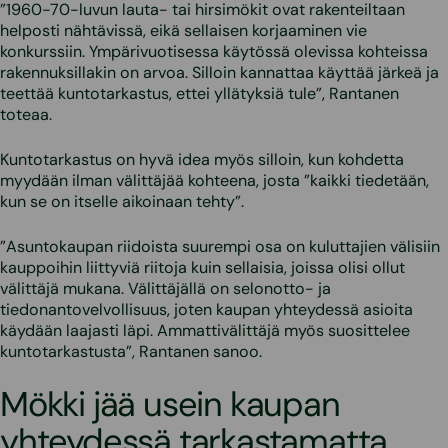
”1960-70-luvun lauta- tai hirsimökit ovat rakenteiltaan
helposti nähtävissä, eikä sellaisen korjaaminen vie
konkurssiin. Ympärivuotisessa käytössä olevissa kohteissa
rakennuksillakin on arvoa. Silloin kannattaa käyttää järkeä ja
teettää kuntotarkastus, ettei yllätyksiä tule”, Rantanen
toteaa.
Kuntotarkastus on hyvä idea myös silloin, kun kohdetta
myydään ilman välittäjää kohteena, josta ”kaikki tiedetään,
kun se on itselle aikoinaan tehty”.
”Asuntokaupan riidoista suurempi osa on kuluttajien välisiin
kauppoihin liittyviä riitoja kuin sellaisia, joissa olisi ollut
välittäjä mukana. Välittäjällä on selonotto- ja
tiedonantovelvollisuus, joten kaupan yhteydessä asioita
käydään laajasti läpi. Ammattivälittäjä myös suosittelee
kuntotarkastusta”, Rantanen sanoo.
Mökki jää usein kaupan
yhteydessä tarkastamatta