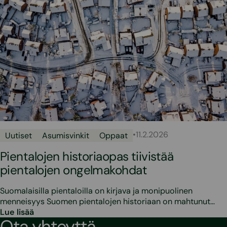
•
11.2.2026
Uutiset
Asumisvinkit
Oppaat
Pientalojen historiaopas tiivistää
pientalojen ongelmakohdat
Suomalaisilla pientaloilla on kirjava ja monipuolinen
menneisyys Suomen pientalojen historiaan on mahtunut…
Lue lisää
Ota yhteyttä