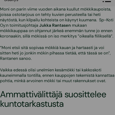
Moni on parin viime vuoden aikana kuullut mökkikaupoista,
joissa ostotarjous on tehty kuvien perusteella tai heti
näytöstä, kun kilpailu kohteista on käynyt kuumana. Sp-Koti
Oy:n toimitusjohtaja
Jukka Rantasen
mukaan
mökkikauppaa on ohjannut järkeä enemmän tunne jo ennen
koronaakin, sillä mökissä on iso merkitys ”oikealla fiiliksellä”.
”Moni etsii sitä sopivaa mökkiä kauan ja hartaasti ja voi
sitten heti jo jonkin mökin pihassa tietää, että tässä se on”,
Rantanen sanoo.
Vaikka edessä olisi unelmien kesämökki tai kakkoskoti
kauneimmalla tontilla, ennen kauppojen tekemistä kannattaa
pohtia, minkä arvoinen mökki tai muut rakennukset ovat.
Ammattivälittäjä suosittelee
kuntotarkastusta