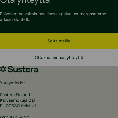
Palvelemme valtakunnallisessa palvelunumerossamme
arkisin klo 8-16.
Soita meille
Ottakaa minuun yhteyttä
Sustera
Yhteystiedot
Sustera Finland
Karvaamokuja 2 D
FI-00380 Helsinki
030 670 5500