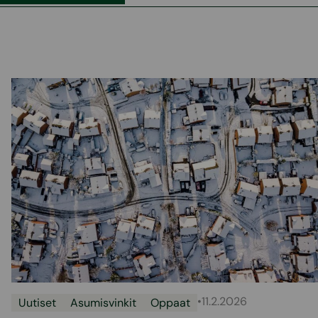
•
11.2.2026
Uutiset
Asumisvinkit
Oppaat