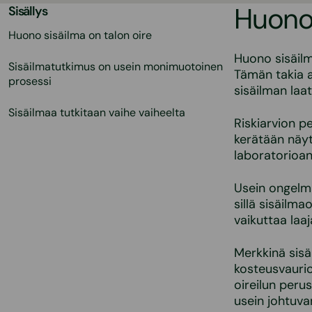
Huono 
Sisällys
Huono sisäilma on talon oire
Huono sisäilm
Sisäilmatutkimus on usein monimuotoinen
Tämän takia a
prosessi
sisäilman laa
Sisäilmaa tutkitaan vaihe vaiheelta
Riskiarvion p
kerätään näyt
laboratorioan
Usein ongelma
sillä sisäilma
vaikuttaa laaj
Merkkinä sisä
kosteusvaurio
oireilun peru
usein johtuv