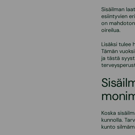
Sisäilman laat
esiintyvien er
on mahdotonta
oireilua.
Lisäksi tulee 
Tämän vuoksi k
ja tästä syys
terveysperust
Sisäil
monim
Koska sisäilm
kunnolla. Tar
kunto silmämä