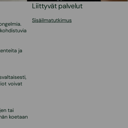
Liittyvät palvelut
Sisäilmatutkimus
ongelmia.
kohdistuvia
enteita ja
valtaisesti,
riot voivat
en tai
enän koetaan