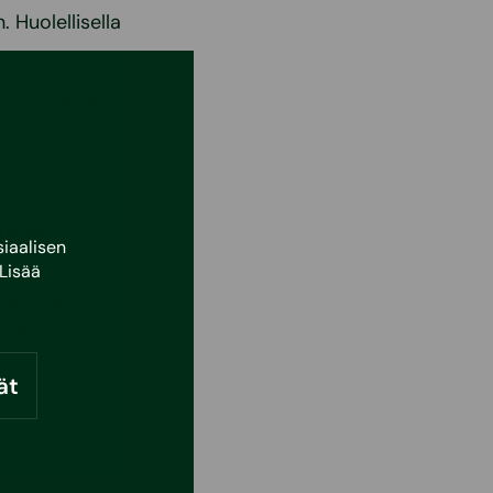
 Huolellisella
antuntijalta
n.
lta
iaalisen
Lisää
ongelman
kaikki riskit
taa
a tai
ät
laajuus, jotta