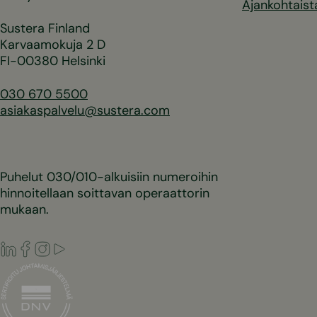
Ajankohtaist
Sustera Finland
Karvaamokuja 2 D
FI-00380 Helsinki
030 670 5500
asiakaspalvelu@sustera.com
Puhelut 030/010-alkuisiin numeroihin
hinnoitellaan soittavan operaattorin
mukaan.
LinkedIn
Facebook
Instagram
Youtube