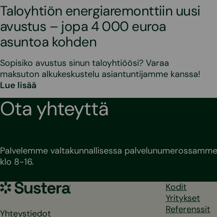
Taloyhtiön energiaremonttiin uusi
avustus – jopa 4 000 euroa
asuntoa kohden
Sopisiko avustus sinun taloyhtiöösi? Varaa
maksuton alkukeskustelu asiantuntijamme kanssa!
Lue lisää
Ota yhteyttä
Palvelemme valtakunnallisessa palvelunumerossamme 
klo 8-16.
Sustera
Kodit
Yritykset
Referenssit
Yhteystiedot