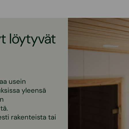
t löytyvät
aa usein
uksissa yleensä
an
tä.
sti rakenteista tai