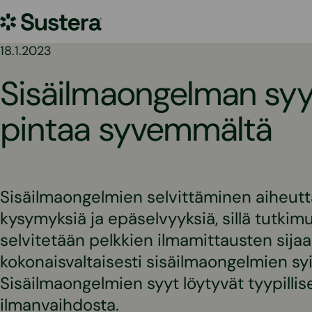
Siirry
Sustera
sisältöön
18.1.2023
Sisäilmaongelman syy
pintaa syvemmältä
Sisäilmaongelmien selvittäminen aiheutt
kysymyksiä ja epäselvyyksiä, sillä tutkim
selvitetään pelkkien ilmamittausten sija
kokonaisvaltaisesti sisäilmaongelmien syi
Sisäilmaongelmien syyt löytyvät tyypillise
ilmanvaihdosta.