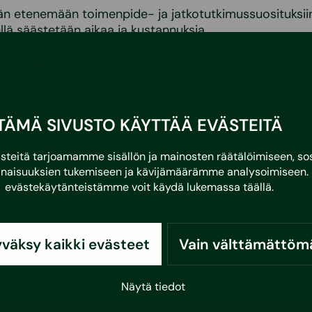
n etenemään toimenpide- ja jatkotutkimussuosituksiin.
ellä säästetään aikaa ja kustannuksia.
mat, niiden tutkiminen ja syiden etsiminen vaativat asi
ikan, -fysiikan sekä sisäilmaston olosuhteiden ja
stenkin hallitsemista. Lisäksi tulee tuntea erilaiset
elmät ja niiden soveltuvuus tutkittavaan rakennuksee
TÄMÄ SIVUSTO KÄYTTÄÄ EVÄSTEITÄ
maa tutkitaan vaihe vaihee
eitä tarjoamamme sisällön ja mainosten räätälöimiseen, sos
naisuuksien tukemiseen ja kävijämäärämme analysoimiseen. 
evästekäytänteistämme voit käydä lukemassa
täällä
.
man selvittäminen perusteellisesti on tärkeää, koska 
i olla useita. Tutkimukset viedään läpi järjestelmällisesti 
simerkiksi aiemmat sisäilmakorjaukset on voitu toteut
ti, mikä voi pahentaa olemassa olevaa sisäilmaongelma
väksy kaikki evästeet
Vain välttämättöm
ia sisäilmaongelmia.
ttä tutkimuksissa selvitetään sisäilmaongelmien syyt ja 
Näytä tiedot
 riittävät korjaukset ongelmien poistamiseksi.