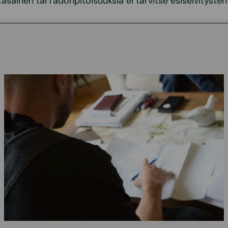
asainen tai radonpitoisuuksia ei tarvitse esiselvitysten