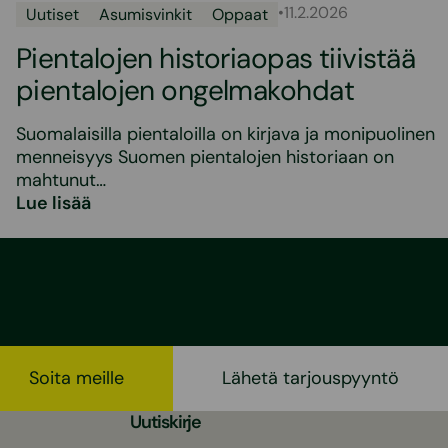
•
11.2.2026
Uutiset
Asumisvinkit
Oppaat
Pientalojen historiaopas tiivistää
pientalojen ongelmakohdat
Suomalaisilla pientaloilla on kirjava ja monipuolinen
menneisyys Suomen pientalojen historiaan on
mahtunut…
Lue lisää
Soita meille
Lähetä tarjouspyyntö
Uutiskirje