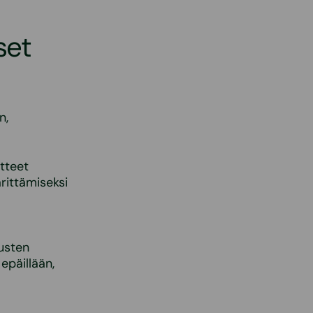
set
n,
tteet
rittämiseksi
musten
epäillään,