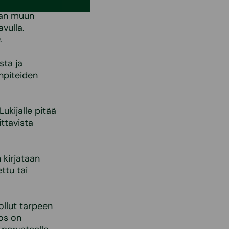
aan muun
vulla.
.
sta ja
enpiteiden
ukijalle pitää
ittavista
 kirjataan
ttu tai
 ollut tarpeen
los on