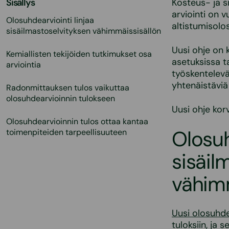
Sisällys
Kosteus- ja s
arviointi on
Olosuhdearviointi linjaa
altistumisolo
sisäilmastoselvityksen vähimmäissisällön
Uusi ohje on 
Kemiallisten tekijöiden tutkimukset osa
asetuksissa 
arviointia
työskentelevät
yhtenäistäviä 
Radonmittauksen tulos vaikuttaa
olosuhdearvioinnin tulokseen
Uusi ohje kor
Olosuhdearvioinnin tulos ottaa kantaa
Olosuh
toimenpiteiden tarpeellisuuteen
sisäil
vähimm
Uusi olosuhde
tuloksiin, ja 