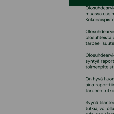
Olosuhdearvio
muassa uusimp
Kokonaispiste
Olosuhdearvio
olosuhteista 
tarpeellisuut
Olosuhdearvio
syntyä raporti
toimenpiteistä
On hyvä huomi
aina raporttii
tarpeen tutki
Syynä tilantee
tutkia, voi ol