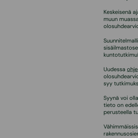
Keskeisenä aja
muun muassa r
olosuhdearvio
Suunnitelmalli
sisäilmastose
kuntotutkimuk
Uudessa
ohj
olosuhdearvio
syy tutkimuks
Syynä voi oll
tieto on edell
perusteella tu
Vähimmäissisä
rakennusosien 