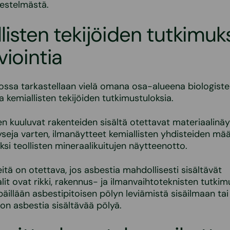
jestelmästä.
listen tekijöiden tutkimuk
viointia
ssa tarkastellaan vielä omana osa-alueena biologiste
ja kemiallisten tekijöiden tutkimustuloksia.
 kuuluvat rakenteiden sisältä otettavat materiaalinäy
seja varten, ilmanäytteet kemiallisten yhdisteiden mää
ksi teollisten mineraalikuitujen näytteenotto.
itä on otettava, jos asbestia mahdollisesti sisältävät
lit ovat rikki, rakennus- ja ilmanvaihtoteknisten tutki
äillään asbestipitoisen pölyn leviämistä sisäilmaan tai 
 on asbestia sisältävää pölyä.