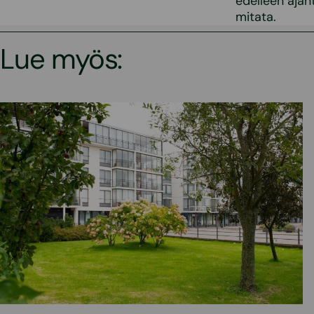
edelleen ajant
mitata.
Lue myös: