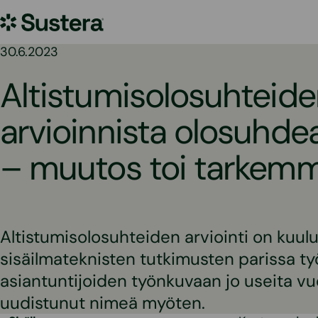
Siirry
Sustera
sisältöön
30.6.2023
Altistumisolosuhteid
arvioinnista olosuhdea
– muutos toi tarkemm
Altistumisolosuhteiden arviointi on kuul
sisäilmateknisten tutkimusten parissa t
asiantuntijoiden työnkuvaan jo useita vu
uudistunut nimeä myöten.