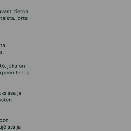
ävästi tietoa
eista, jotta
ita
s.
tö, joka on
arpeen tehdä,
uksissa ja
tysten
edot
jöistä ja