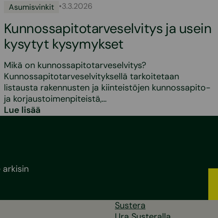
•
3.3.2026
Asumisvinkit
Kunnossapitotarveselvitys ja usein
kysytyt kysymykset
Mikä on kunnossapitotarveselvitys?
Kunnossapitotarveselvityksellä tarkoitetaan
listausta rakennusten ja kiinteistöjen kunnossapito-
ja korjaustoimenpiteistä,…
Lue lisää
arkisin
Sustera
Ura Susteralla