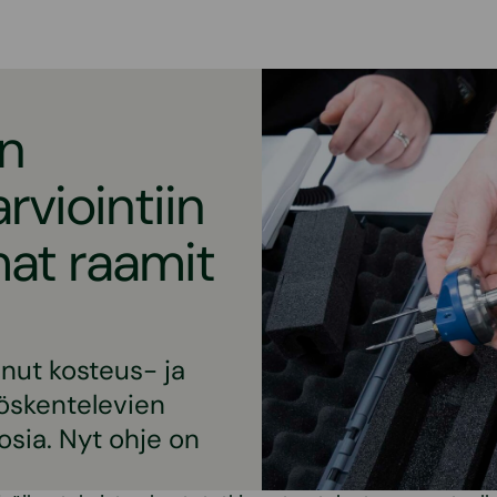
en
rviointiin
at raamit
unut kosteus- ja
yöskentelevien
osia. Nyt ohje on