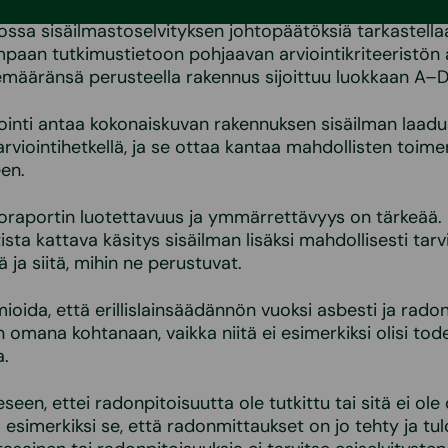
ssa sisäilmastoselvityksen johtopäätöksiä tarkastell
aan tutkimustietoon pohjaavan arviointikriteeristön a
määränsä perusteella rakennus sijoittuu luokkaan A–D
inti antaa kokonaiskuvan rakennuksen sisäilman laadu
arviointihetkellä, ja se ottaa kantaa mahdollisten toim
een.
raportin luotettavuus ja ymmärrettävyys on tärkeää. L
sta kattava käsitys sisäilman lisäksi mahdollisesti tarv
 ja siitä, mihin ne perustuvat.
oida, että erillislainsäädännön vuoksi asbesti ja radon
n omana kohtanaan, vaikka niitä ei esimerkiksi olisi tode
a.
seen, ettei radonpitoisuutta ole tutkittu tai sitä ei ole
la esimerkiksi se, että radonmittaukset on jo tehty ja tu