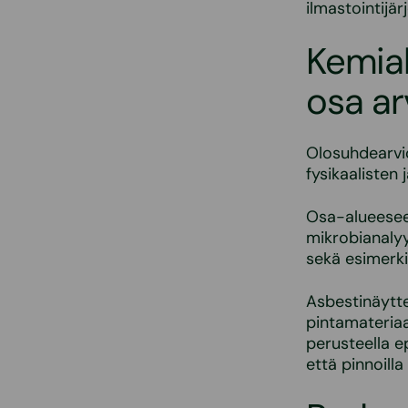
ilmastointijär
Kemial
osa ar
Olosuhdearvio
fysikaalisten 
Osa-alueeseen
mikrobianalyy
sekä esimerki
Asbestinäytte
pintamateriaa
perusteella ep
että pinnoilla