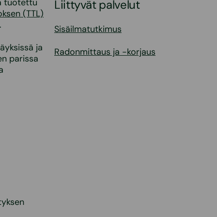
a tuotettu
Liittyvät palvelut
oksen (TTL)
.
Sisäilmatutkimus
äyksissä ja
Radonmittaus ja -korjaus
en parissa
a
tyksen