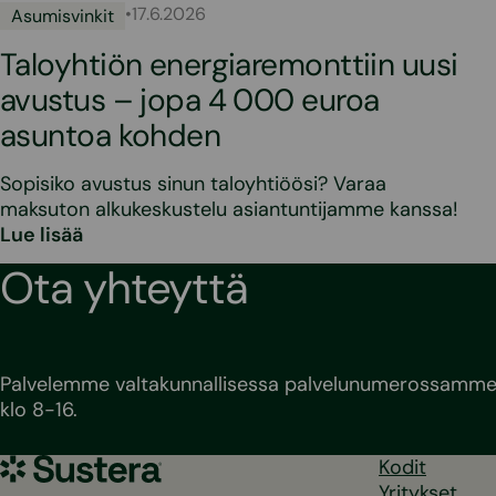
•
17.6.2026
Asumisvinkit
Taloyhtiön energiaremonttiin uusi
avustus – jopa 4 000 euroa
asuntoa kohden
Sopisiko avustus sinun taloyhtiöösi? Varaa
maksuton alkukeskustelu asiantuntijamme kanssa!
Lue lisää
Ota yhteyttä
Palvelemme valtakunnallisessa palvelunumerossamme 
klo 8-16.
Sustera
Kodit
Yritykset