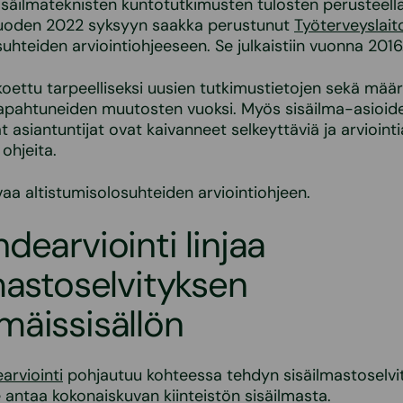
isäilmateknisten kuntotutkimusten tulosten perusteell
 vuoden 2022 syksyyn saakka perustunut
Työterveyslait
suhteiden arviointiohjeeseen. Se julkaistiin vuonna 2016
koettu tarpeelliseksi uusien tutkimustietojen sekä määr
tapahtuneiden muutosten vuoksi. Myös sisäilma-asioid
 asiantuntijat ovat kaivanneet selkeyttäviä ja arviointi
ohjeita.
vaa altistumisolosuhteiden arviointiohjeen.
dearviointi linjaa
mastoselvityksen
äissisällön
arviointi
pohjautuu kohteessa tehdyn sisäilmastoselvi
se antaa kokonaiskuvan kiinteistön sisäilmasta.