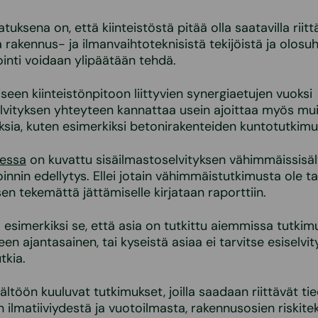
tuksena on, että kiinteistöstä pitää olla saatavilla riitt
akennus- ja ilmanvaihtoteknisistä tekijöistä ja olosuht
inti voidaan ylipäätään tehdä.
seen kiinteistönpitoon liittyvien synergiaetujen vuoksi
lvityksen yhteyteen kannattaa usein ajoittaa myös mu
sia, kuten esimerkiksi betonirakenteiden kuntotutkimu
eessa
on kuvattu sisäilmastoselvityksen vähimmäissisäl
innin edellytys. Ellei jotain vähimmäistutkimusta ole t
en tekemättä jättämiselle kirjataan raporttiin.
a esimerkiksi se, että asia on tutkittu aiemmissa tutkim
een ajantasainen, tai kyseistä asiaa ei tarvitse esiselvi
tkia.
ltöön kuuluvat tutkimukset, joilla saadaan riittävät ti
ilmatiiviydestä ja vuotoilmasta, rakennusosien riskiteki