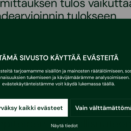
ittauksen tulos vaikutta
dearvioinnin tulokseen
siin tekijöihin kuuluva on radon, jonka pitoisuus pitää 
paikoilla, joissa se Säteilyturvakeskuksen mukaan on ta
en tulos vaikuttaa olosuhdearvioinnin tulokseen alueill
te koskee.
TÄMÄ SIVUSTO KÄYTTÄÄ EVÄSTEITÄ
etään olevan tiedossa, jotta olosuhdearviointi voidaan
eitä tarjoamamme sisällön ja mainosten räätälöimiseen, sos
naisuuksien tukemiseen ja kävijämäärämme analysoimiseen. 
evästekäytänteistämme voit käydä lukemassa
täällä
.
ja näytteillä todennetaan teknisten tutkimusten esiintuo
ja selvitetään mahdollisten epäpuhtauksien vaikutusta
dearvioinnin tulos ottaa 
väksy kaikki evästeet
Vain välttämättöm
piteiden tarpeellisuutee
Näytä tiedot