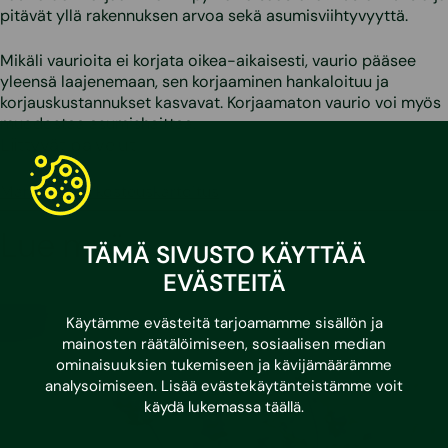
pitävät yllä rakennuksen arvoa sekä asumisviihtyvyyttä.
Mikäli vaurioita ei korjata oikea-aikaisesti, vaurio pääsee
yleensä laajenemaan, sen korjaaminen hankaloituu ja
korjauskustannukset kasvavat. Korjaamaton vaurio voi myös
muodostaa asumishaittaa.
Liittyvät palvelut
Märkätilojen kosteuskartoitus
Lue myös
TÄMÄ SIVUSTO KÄYTTÄÄ
EVÄSTEITÄ
Käytämme evästeitä tarjoamamme sisällön ja
mainosten räätälöimiseen, sosiaalisen median
ominaisuuksien tukemiseen ja kävijämäärämme
analysoimiseen. Lisää evästekäytänteistämme voit
käydä lukemassa
täällä
.