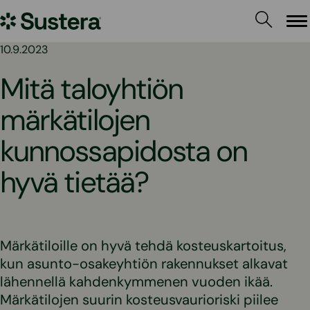
Siirry
Sustera
sisältöön
Va
10.9.2023
Mitä taloyhtiön
märkätilojen
kunnossapidosta on
hyvä tietää?
Märkätiloille on hyvä tehdä kosteuskartoitus,
kun asunto-osakeyhtiön rakennukset alkavat
lähennellä kahdenkymmenen vuoden ikää.
Märkätilojen suurin kosteusvaurioriski piilee