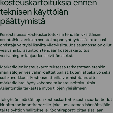
kosteuskartoituksia ennen
teknisen käyttöiän
päättymistä
Kerrostaloissa kosteuskartoituksia tehdään yksittäisiin
asuntoihin varsinkin asuntokaupan yhteydessä, jotta uusi
omistaja välttyisi ikäviltä yllätyksiltä. Jos asunnossa on ollut
vesivahinko, asuntoon tehdään kosteuskartoitus
vesivahingon laajuuden selvittämiseksi.
Märkätilojen kosteuskartoituksessa tarkastetaan etenkin
märkätilojen vesivahinkoalttiit paikat, kuten lattiakaivo sekä
suihkunurkkaus. Kosteusmittarilla varmistetaan, ettei
märkätiloista löydy kohonneita kosteuspitoisuuksia.
Asiantuntija tarkastaa myös tilojen yleisilmeen.
Taloyhtiön märkätilojen kosteuskartoituksesta saadut tiedot
kirjoitetaan koontiraportille, joka luovutetaan isännöitsijälle
tai taloyhtiön hallitukselle. Koontiraportti pitää sisällään