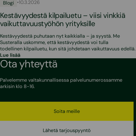
•
10.3.2026
Blogi
Kestävyydestä kilpailuetu – viisi vinkkiä
vaikuttavuustyöhön yrityksille
Kestävyydestä puhutaan nyt kaikkialla – ja syystä. Me
Susteralla uskomme, että kestävyydestä voi tulla
todellinen kilpailuetu, kun sitä johdetaan vaikuttavuus edellä.
Lue lisää
Ota yhteyttä
Palvelemme valtakunnallisessa palvelunumerossamme
arkisin klo 8-16.
Soita meille
Lähetä tarjouspyyntö