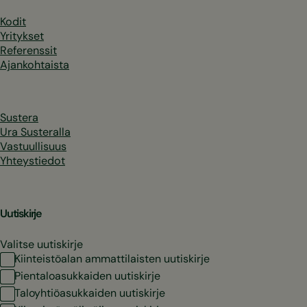
Kodit
Yritykset
Referenssit
Ajankohtaista
Sustera
Ura Susteralla
Vastuullisuus
Yhteystiedot
Uutiskirje
Valitse uutiskirje
Kiinteistöalan ammattilaisten uutiskirje
Pientaloasukkaiden uutiskirje
Taloyhtiöasukkaiden uutiskirje