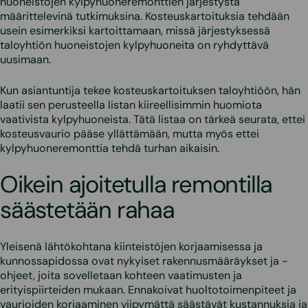
huoneistojen kylpyhuoneremonttien järjestystä
määrittelevinä tutkimuksina. Kosteuskartoituksia tehdään
usein esimerkiksi kartoittamaan, missä järjestyksessä
taloyhtiön huoneistojen kylpyhuoneita on ryhdyttävä
uusimaan.
Kun asiantuntija tekee kosteuskartoituksen taloyhtiöön, hän
laatii sen perusteella listan kiireellisimmin huomiota
vaativista kylpyhuoneista. Tätä listaa on tärkeä seurata, ettei
kosteusvaurio pääse yllättämään, mutta myös ettei
kylpyhuoneremonttia tehdä turhan aikaisin.
Oikein ajoitetulla remontilla
säästetään rahaa
Yleisenä lähtökohtana kiinteistöjen korjaamisessa ja
kunnossapidossa ovat nykyiset rakennusmääräykset ja -
ohjeet, joita sovelletaan kohteen vaatimusten ja
erityispiirteiden mukaan. Ennakoivat huoltotoimenpiteet ja
vaurioiden korjaaminen viipymättä säästävät kustannuksia ja