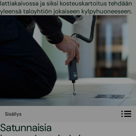
lattiakaivossa ja siksi kosteuskartoitus tehdään
yleensä taloyhtiön jokaiseen kylpyhuoneeseen.
Sisällys
Sisällys
Satunnaisia