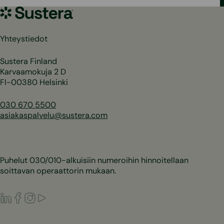
Sustera
Yhteystiedot
Sustera Finland
Karvaamokuja 2 D
FI-00380 Helsinki
030 670 5500
asiakaspalvelu@sustera.com
Puhelut 030/010-alkuisiin numeroihin hinnoitellaan
soittavan operaattorin mukaan.
LinkedIn
Facebook
Instagram
Youtube