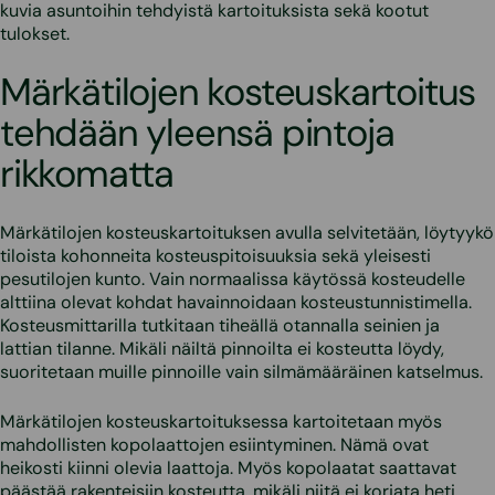
kuvia asuntoihin tehdyistä kartoituksista sekä kootut
tulokset.
Märkätilojen kosteuskartoitus
tehdään yleensä pintoja
rikkomatta
Märkätilojen kosteuskartoituksen avulla selvitetään, löytyykö
tiloista kohonneita kosteuspitoisuuksia sekä yleisesti
pesutilojen kunto. Vain normaalissa käytössä kosteudelle
alttiina olevat kohdat havainnoidaan kosteustunnistimella.
Kosteusmittarilla tutkitaan tiheällä otannalla seinien ja
lattian tilanne. Mikäli näiltä pinnoilta ei kosteutta löydy,
suoritetaan muille pinnoille vain silmämääräinen katselmus.
Märkätilojen kosteuskartoituksessa kartoitetaan myös
mahdollisten kopolaattojen esiintyminen. Nämä ovat
heikosti kiinni olevia laattoja. Myös kopolaatat saattavat
päästää rakenteisiin kosteutta, mikäli niitä ei korjata heti.