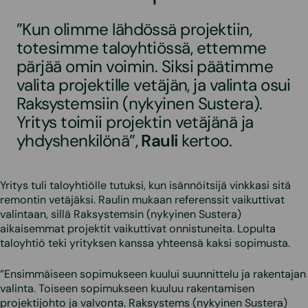
”Kun olimme lähdössä projektiin,
totesimme taloyhtiössä, ettemme
pärjää omin voimin. Siksi päätimme
valita projektille vetäjän, ja valinta osui
Raksystemsiin (nykyinen Sustera).
Yritys toimii projektin vetäjänä ja
yhdyshenkilönä”,
Rauli
kertoo.
Yritys tuli taloyhtiölle tutuksi, kun isännöitsijä vinkkasi sitä
remontin vetäjäksi. Raulin mukaan referenssit vaikuttivat
valintaan, sillä Raksystemsin (nykyinen Sustera)
aikaisemmat projektit vaikuttivat onnistuneita. Lopulta
taloyhtiö teki yrityksen kanssa yhteensä kaksi sopimusta.
”Ensimmäiseen sopimukseen kuului suunnittelu ja rakentajan
valinta. Toiseen sopimukseen kuuluu rakentamisen
projektijohto ja valvonta. Raksystems (nykyinen Sustera)