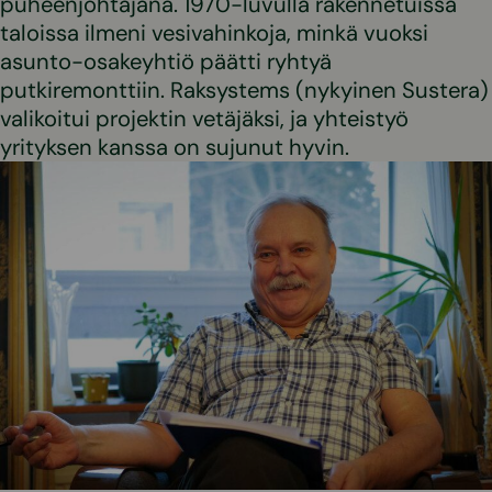
puheenjohtajana. 1970-luvulla rakennetuissa
taloissa ilmeni vesivahinkoja, minkä vuoksi
asunto-osakeyhtiö päätti ryhtyä
putkiremonttiin. Raksystems (nykyinen Sustera)
valikoitui projektin vetäjäksi, ja yhteistyö
yrityksen kanssa on sujunut hyvin.