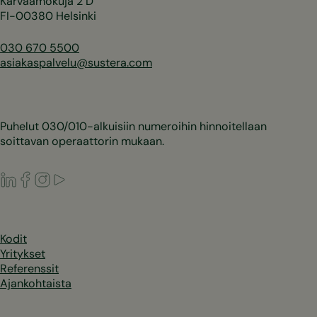
Karvaamokuja 2 D
FI-00380 Helsinki
030 670 5500
asiakaspalvelu@sustera.com
Puhelut 030/010-alkuisiin numeroihin hinnoitellaan
soittavan operaattorin mukaan.
LinkedIn
Facebook
Instagram
Youtube
Kodit
Yritykset
Referenssit
Ajankohtaista