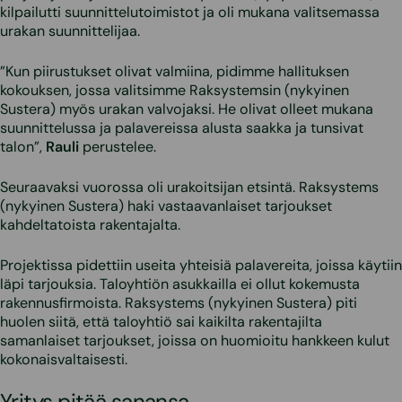
kilpailutti suunnittelutoimistot ja oli mukana valitsemassa
urakan suunnittelijaa.
”Kun piirustukset olivat valmiina, pidimme hallituksen
kokouksen, jossa valitsimme Raksystemsin (nykyinen
Sustera) myös urakan valvojaksi. He olivat olleet mukana
suunnittelussa ja palavereissa alusta saakka ja tunsivat
talon”,
Rauli
perustelee.
Seuraavaksi vuorossa oli urakoitsijan etsintä. Raksystems
(nykyinen Sustera) haki vastaavanlaiset tarjoukset
kahdeltatoista rakentajalta.
Projektissa pidettiin useita yhteisiä palavereita, joissa käytiin
läpi tarjouksia. Taloyhtiön asukkailla ei ollut kokemusta
rakennusfirmoista. Raksystems (nykyinen Sustera) piti
huolen siitä, että taloyhtiö sai kaikilta rakentajilta
samanlaiset tarjoukset, joissa on huomioitu hankkeen kulut
kokonaisvaltaisesti.
Yritys pitää sanansa