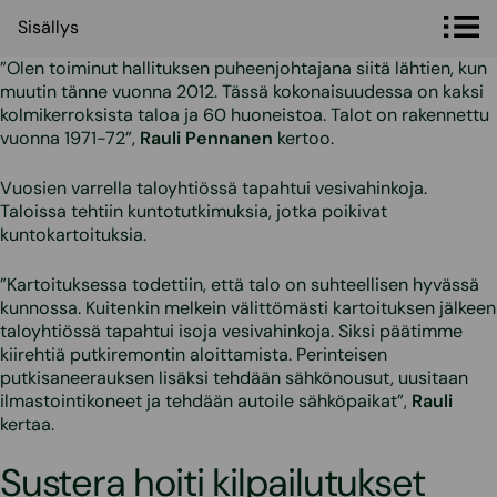
Sisällys
Sisällys
”Olen toiminut hallituksen puheenjohtajana siitä lähtien, kun
muutin tänne vuonna 2012. Tässä kokonaisuudessa on kaksi
kolmikerroksista taloa ja 60 huoneistoa. Talot on rakennettu
vuonna 1971-72”,
Rauli Pennanen
kertoo.
Vuosien varrella taloyhtiössä tapahtui vesivahinkoja.
Taloissa tehtiin kuntotutkimuksia, jotka poikivat
kuntokartoituksia.
”Kartoituksessa todettiin, että talo on suhteellisen hyvässä
kunnossa. Kuitenkin melkein välittömästi kartoituksen jälkeen
taloyhtiössä tapahtui isoja vesivahinkoja. Siksi päätimme
kiirehtiä putkiremontin aloittamista. Perinteisen
putkisaneerauksen lisäksi tehdään sähkönousut, uusitaan
ilmastointikoneet ja tehdään autoile sähköpaikat”,
Rauli
kertaa.
Sustera hoiti kilpailutukset