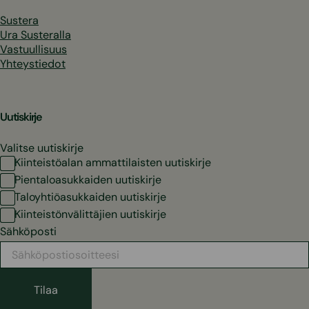
Sustera
Ura Susteralla
Vastuullisuus
Yhteystiedot
Uutiskirje
Valitse uutiskirje
Kiinteistöalan ammattilaisten uutiskirje
Pientaloasukkaiden uutiskirje
Taloyhtiöasukkaiden uutiskirje
Kiinteistönvälittäjien uutiskirje
Sähköposti