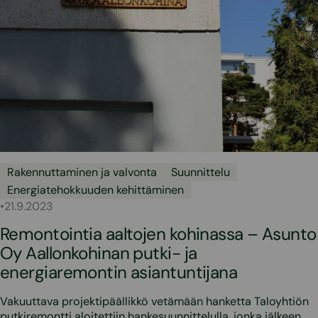
Rakennuttaminen ja valvonta
Suunnittelu
Energiatehokkuuden kehittäminen
•
21.9.2023
Remontointia aaltojen kohinassa – Asunto
Oy Aallonkohinan putki- ja
energiaremontin asiantuntijana
Vakuuttava projektipäällikkö vetämään hanketta Taloyhtiön
putkiremontti aloitettiin hankesuunnittelulla, jonka jälkeen