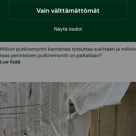
•
17.3.2026
Vain välttämättömät
Perinteinen putkiremontti vai
sukittaminen? Näin valitset oikean
menetelmän putkiremontin
Näytä tiedot
toteuttamiseen
Milloin putkiremontti kannattaa toteuttaa sukittaen ja milloin
taas perinteinen putkiremontti on paikallaan?
Lue lisää