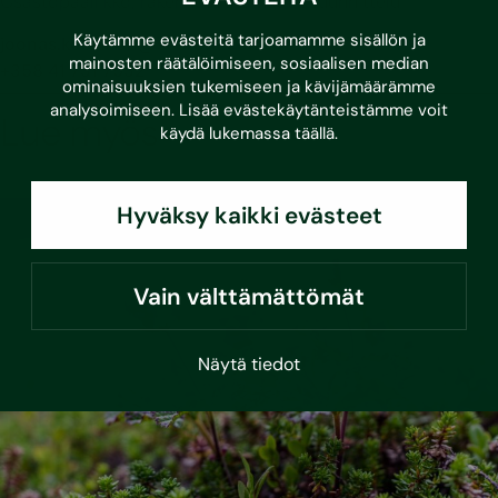
Osastopäällikkö; rakennusautomaatiosuunnittelu
Käytämme evästeitä tarjoamamme sisällön ja
joonas.koskinen@sustera.com
mainosten räätälöimiseen, sosiaalisen median
+358 41 731 7532
ominaisuuksien tukemiseen ja kävijämäärämme
analysoimiseen. Lisää evästekäytänteistämme voit
Lue myös
käydä lukemassa
täällä
.
Hyväksy kaikki evästeet
Vain välttämättömät
Näytä tiedot