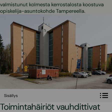
valmistunut kolmesta kerrostalosta koostuva
opiskelija-asuntokohde Tampereella.
Sisällys
Sisällys
Toimintahäiriöt vauhdittivat