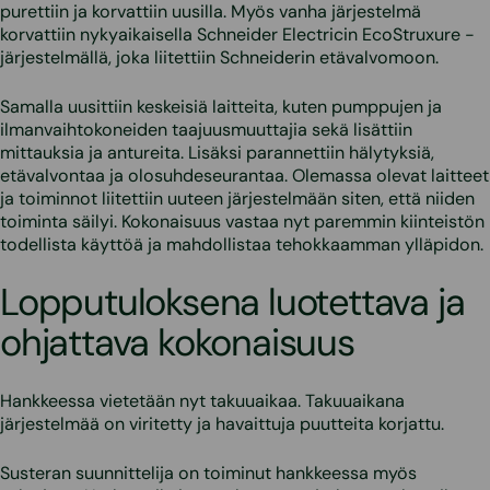
purettiin ja korvattiin uusilla. Myös vanha järjestelmä
korvattiin nykyaikaisella Schneider Electricin EcoStruxure -
järjestelmällä, joka liitettiin Schneiderin etävalvomoon.
Samalla uusittiin keskeisiä laitteita, kuten pumppujen ja
ilmanvaihtokoneiden taajuusmuuttajia sekä lisättiin
mittauksia ja antureita. Lisäksi parannettiin hälytyksiä,
etävalvontaa ja olosuhdeseurantaa. Olemassa olevat laitteet
ja toiminnot liitettiin uuteen järjestelmään siten, että niiden
toiminta säilyi. Kokonaisuus vastaa nyt paremmin kiinteistön
todellista käyttöä ja mahdollistaa tehokkaamman ylläpidon.
Lopputuloksena luotettava ja
ohjattava kokonaisuus
Hankkeessa vietetään nyt takuuaikaa. Takuuaikana
järjestelmää on viritetty ja havaittuja puutteita korjattu.
Susteran suunnittelija on toiminut hankkeessa myös