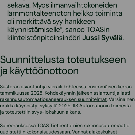
sekava. Myös ilmanvaihtokoneiden
lämmöntalteenoton heikko toiminta
oli merkittävä syy hankkeen
käynnistämiselle”, sanoo TOASin
kiinteistönpitoinsinööri
Jussi Syvälä
.
Suunnittelusta toteutukseen
ja käyttöönottoon
Susteran asiantuntija vieraili kohteessa ensimmäisen kerran
tammikuussa 2025. Kohdekäynnin jälkeen asiantuntija laati
rakennusautomaatiosaneerauksen suunnitelmat
. Varsinainen
urakka käynnistyi syksyllä 2025 JIS Automationin toimesta
ja toteutettiin syys-lokakuun aikana.
Saneerauksessa TOAS Tieteentornien rakennusautomaatio
uudistettiin kokonaisuudessaan. Vanhat alakeskukset