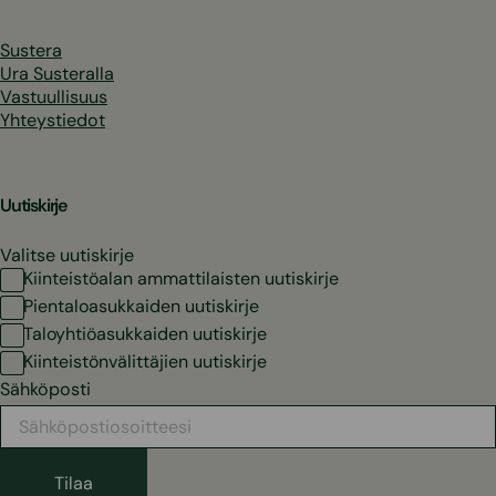
Sustera
Ura Susteralla
Vastuullisuus
Yhteystiedot
Uutiskirje
Valitse uutiskirje
Kiinteistöalan ammattilaisten uutiskirje
Pientaloasukkaiden uutiskirje
Taloyhtiöasukkaiden uutiskirje
Kiinteistönvälittäjien uutiskirje
Sähköposti