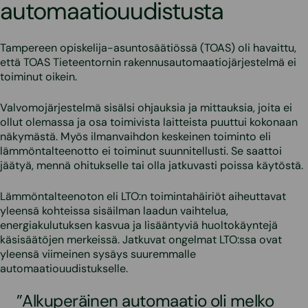
automaatiouudistusta
Tampereen opiskelija-asuntosäätiössä (TOAS) oli havaittu,
että TOAS Tieteentornin rakennusautomaatiojärjestelmä ei
toiminut oikein.
Valvomojärjestelmä sisälsi ohjauksia ja mittauksia, joita ei
ollut olemassa ja osa toimivista laitteista puuttui kokonaan
näkymästä. Myös ilmanvaihdon keskeinen toiminto eli
lämmöntalteenotto ei toiminut suunnitellusti. Se saattoi
jäätyä, mennä ohitukselle tai olla jatkuvasti poissa käytöstä.
Lämmöntalteenoton eli LTO:n toimintahäiriöt aiheuttavat
yleensä kohteissa sisäilman laadun vaihtelua,
energiakulutuksen kasvua ja lisääntyviä huoltokäyntejä
käsisäätöjen merkeissä. Jatkuvat ongelmat LTO:ssa ovat
yleensä viimeinen sysäys suuremmalle
automaatiouudistukselle.
”Alkuperäinen automaatio oli melko