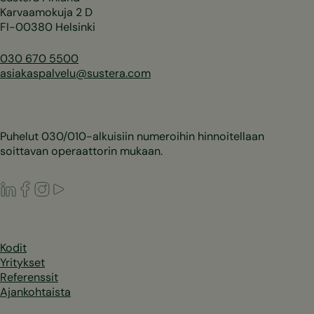
Karvaamokuja 2 D
FI-00380 Helsinki
030 670 5500
asiakaspalvelu@sustera.com
Puhelut 030/010-alkuisiin numeroihin hinnoitellaan
soittavan operaattorin mukaan.
LinkedIn
Facebook
Instagram
Youtube
Kodit
Yritykset
Referenssit
Ajankohtaista