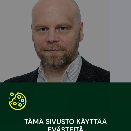
TÄMÄ SIVUSTO KÄYTTÄÄ
Joonas Koskinen
EVÄSTEITÄ