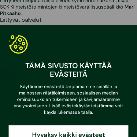
siirtyneet tekijältä toiselle vuosikymmenten aikana”, lisää
SOK Kiinteistötoimintojen kiinteistövarallisuuspäällikkö
Mari
Pitkäaho
.
Liittyvät palvelut
Rakennesuunnittelu
Lue myös
TÄMÄ SIVUSTO KÄYTTÄÄ
EVÄSTEITÄ
Käytämme evästeitä tarjoamamme sisällön ja
mainosten räätälöimiseen, sosiaalisen median
ominaisuuksien tukemiseen ja kävijämäärämme
analysoimiseen. Lisää evästekäytänteistämme voit
käydä lukemassa
täällä
.
Hyväksy kaikki evästeet