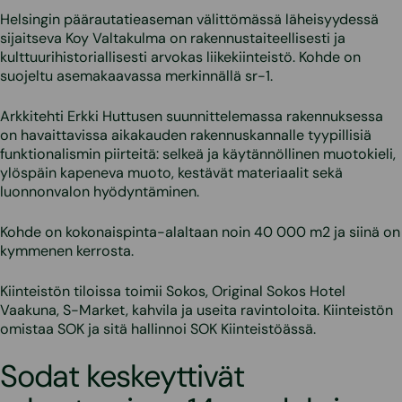
Helsingin päärautatieaseman välittömässä läheisyydessä
sijaitseva Koy Valtakulma on rakennustaiteellisesti ja
kulttuurihistoriallisesti arvokas liikekiinteistö. Kohde on
suojeltu asemakaavassa merkinnällä sr-1.
Arkkitehti Erkki Huttusen suunnittelemassa rakennuksessa
on havaittavissa aikakauden rakennuskannalle tyypillisiä
funktionalismin piirteitä: selkeä ja käytännöllinen muotokieli,
ylöspäin kapeneva muoto, kestävät materiaalit sekä
luonnonvalon hyödyntäminen.
Kohde on kokonaispinta-alaltaan noin 40 000 m2 ja siinä on
kymmenen kerrosta.
Kiinteistön tiloissa toimii Sokos, Original Sokos Hotel
Vaakuna, S-Market, kahvila ja useita ravintoloita. Kiinteistön
omistaa SOK ja sitä hallinnoi SOK Kiinteistöässä.
Sodat keskeyttivät