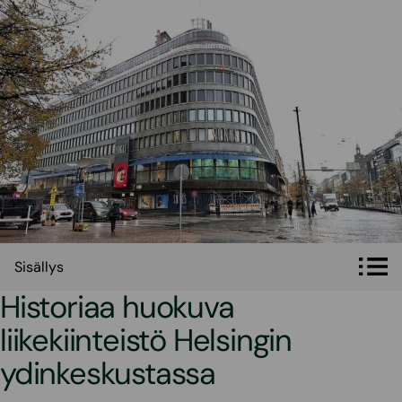
Sisällys
Sisällys
Historiaa huokuva
liikekiinteistö Helsingin
ydinkeskustassa