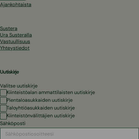
Ajankohtaista
Sustera
Ura Susteralla
Vastuullisuus
Yhteystiedot
Uutiskirje
Valitse uutiskirje
Kiinteistöalan ammattilaisten uutiskirje
Pientaloasukkaiden uutiskirje
Taloyhtiöasukkaiden uutiskirje
Kiinteistönvälittäjien uutiskirje
Sähköposti