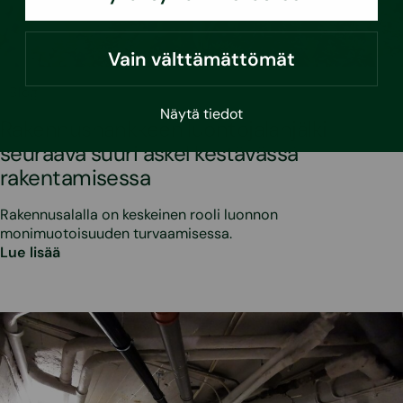
Vain välttämättömät
•
10.4.2026
Blogi
Näytä tiedot
Rakennushankkeen luontojalanjälki –
seuraava suuri askel kestävässä
rakentamisessa
Rakennusalalla on keskeinen rooli luonnon
monimuotoisuuden turvaamisessa.
Lue lisää