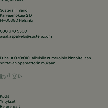
Sustera Finland
Karvaamokuja 2 D
FI-00380 Helsinki
030 670 5500
asiakaspalvelu@sustera.com
Puhelut 030/010-alkuisiin numeroihin hinnoitellaan
soittavan operaattorin mukaan.
LinkedIn
Facebook
Instagram
Youtube
Kodit
Yritykset
Referenssit