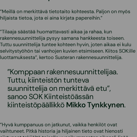
”Meillä on merkittävä tietotaito kohteesta. Paljon on myös
hiljaista tietoa, jota ei aina kirjata papereihin.”
”Tilaaja säästää huomattavasti aikaa ja rahaa, kun
rakennesuunnittelija pysyy samana hankkeesta toiseen.
Tuttu suunnittelija tuntee kohteen hyvin, joten aikaa ei kulu
selvitystyöhön tai vanhojen kuvien etsimiseen. Kiitos SOK:ille
luottamuksesta”, kertoo Susteran rakennesuunnittelija.
”Komppaan rakennesuunnittelijaa.
Tuttu, kiinteistön tunteva
suunnittelija on merkittävä etu”,
sanoo SOK Kiinteistöässän
kiinteistöpäällikkö
Mikko Tynkkynen
.
”Hyvä kumppanuus on jatkunut, vaikka henkilöt ovat
vaihtuneet. Pitkä historia ja hiljainen tieto ovat hienosti