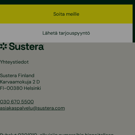
Soita meille
Lähetä tarjouspyyntö
Sustera
Yhteystiedot
Sustera Finland
Karvaamokuja 2 D
FI-00380 Helsinki
030 670 5500
asiakaspalvelu@sustera.com