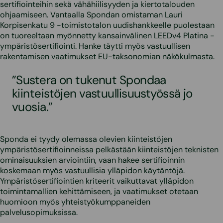
sertifiointeihin sekä vähähiilisyyden ja kiertotalouden
ohjaamiseen. Vantaalla Spondan omistaman Lauri
Korpisenkatu 9 -toimistotalon uudishankkeelle puolestaan
on tuoreeltaan myönnetty kansainvälinen LEEDv4 Platina -
ympäristösertifiointi. Hanke täytti myös vastuullisen
rakentamisen vaatimukset EU-taksonomian näkökulmasta.
”Sustera on tukenut Spondaa
kiinteistöjen vastuullisuustyössä jo
vuosia.”
Sponda ei tyydy olemassa olevien kiinteistöjen
ympäristösertifioinneissa pelkästään kiinteistöjen teknisten
ominaisuuksien arviointiin, vaan hakee sertifioinnin
koskemaan myös vastuullisia ylläpidon käytäntöjä.
Ympäristösertifiointien kriteerit vaikuttavat ylläpidon
toimintamallien kehittämiseen, ja vaatimukset otetaan
huomioon myös yhteistyökumppaneiden
palvelusopimuksissa.