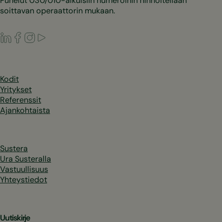
Puhelut 030/010-alkuisiin numeroihin hinnoitellaan
soittavan operaattorin mukaan.
LinkedIn
Facebook
Instagram
Youtube
Kodit
Yritykset
Referenssit
Ajankohtaista
Sustera
Ura Susteralla
Vastuullisuus
Yhteystiedot
Uutiskirje