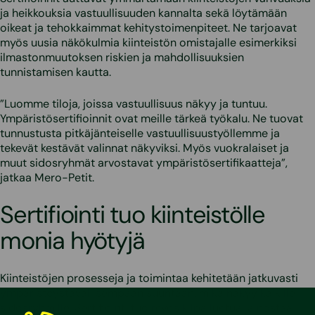
ja heikkouksia vastuullisuuden kannalta sekä löytämään
oikeat ja tehokkaimmat kehitystoimenpiteet. Ne tarjoavat
myös uusia näkökulmia kiinteistön omistajalle esimerkiksi
ilmastonmuutoksen riskien ja mahdollisuuksien
tunnistamisen kautta.
”Luomme tiloja, joissa vastuullisuus näkyy ja tuntuu.
Ympäristösertifioinnit ovat meille tärkeä työkalu. Ne tuovat
tunnustusta pitkäjänteiselle vastuullisuustyöllemme ja
tekevät kestävät valinnat näkyviksi. Myös vuokralaiset ja
muut sidosryhmät arvostavat ympäristösertifikaatteja”,
jatkaa Mero-Petit.
Sertifiointi tuo kiinteistölle
monia hyötyjä
Kiinteistöjen prosesseja ja toimintaa kehitetään jatkuvasti
ympäristöystävällisempään suuntaan, mikä näkyy kaikille
sidosryhmille. Sertifiointi tuo myös kilpailuetua ja nostaa