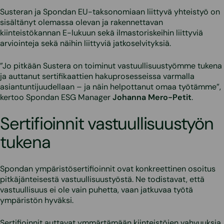
Susteran ja Spondan EU-taksonomiaan liittyvä yhteistyö on
sisältänyt olemassa olevan ja rakennettavan
kiinteistökannan E-lukuun sekä ilmastoriskeihin liittyviä
arviointeja sekä näihin liittyviä jatkoselvityksiä.
”Jo pitkään Sustera on toiminut vastuullisuustyömme tukena
ja auttanut sertifikaattien hakuprosesseissa varmalla
asiantuntijuudellaan – ja näin helpottanut omaa työtämme”,
kertoo Spondan ESG Manager
Johanna Mero-Petit
.
Sertifioinnit vastuullisuustyön
tukena
Spondan ympäristösertifioinnit ovat konkreettinen osoitus
pitkäjänteisestä vastuullisuustyöstä. Ne todistavat, että
vastuullisuus ei ole vain puhetta, vaan jatkuvaa työtä
ympäristön hyväksi.
Sertifioinnit auttavat ymmärtämään kiinteistöjen vahvuuksia