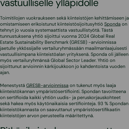
vastuulliselle ylläpidolle
Toimitilojen vuokraukseen sekä kiinteistöjen kehittämiseen ja
omistamiseen erikoistunut kiinteistösijoitusyhtiö
Sponda
on
tehnyt jo vuosia systemaattista vastuullistyötä. Tästä
tunnustuksena yhtiö sijoittui vuonna 2024 Global Real
Estate Sustainability Benchmark (GRESB) -arvioinnissa
jaetulle ykkössijalle vertailuryhmässään maailmanlaajuisesti
vastuullisimpana kiinteistöalan yrityksenä. Sponda oli jälleen
myös vertailuryhmänsä Global Sector Leader. Yhtiö on
sijoittunut arvioinnin kärkijoukkoon jo kahdentoista vuoden
ajan.
Menestystä
GRESB-arvioinnissa
on tukenut myös laaja
kiinteistökannan ympäristösertifiointi. Spondan tavoitteena
on sertifioida kaikki yhtiön uudis- ja peruskorjauskohteet
sekä hakea myös käytönaikaisia sertifiointeja. 93 % Spondan
kiinteistökannasta on saavuttanut ympäristösertifikaatin
kiinteistöjen arvon perusteella määritettynä.