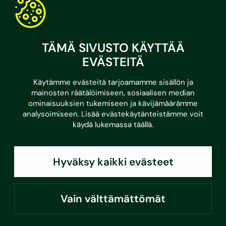
kiinteistön arvoa, kun yritykset arvostavat kestävää
toimintaa ja vaativat myös toimitiloiltaan vastuullista
toimintaa.
TÄMÄ SIVUSTO KÄYTTÄÄ
”On hienoa olla tukemassa Spondaa heidän
EVÄSTEITÄ
vastuullisuustavoitteidensa saavuttamisessa.
Ympäristösertifioinnit ovat riippumaton osoitus
vastuullisuusnäkökulmien huomioimisessa kiinteistöissä ja
Käytämme evästeitä tarjoamamme sisällön ja
ohjaavat laaja-alaisesti sekä rakentamisen käytäntöjä että
mainosten räätälöimiseen, sosiaalisen median
ylläpidon toimintamalleja vastuullisempaan suuntaan”,
ominaisuuksien tukemiseen ja kävijämäärämme
toteaa Susteran Energia- ja vastuullisuuspalveluiden
analysoimiseen. Lisää evästekäytänteistämme voit
liiketoimintajohtaja
Konsta Tuokko
.
käydä lukemassa
täällä
.
Artikkelin kuva: Sponda
Liittyvät palvelut
Hyväksy kaikki evästeet
Ympäristö- ja vastuullisuuspalvelut
Vain välttämättömät
Lue myös