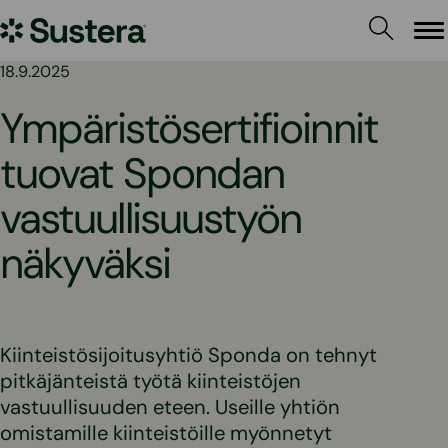
Siirry
Sustera
sisältöön
Va
18.9.2025
Ympäristösertifioinnit
tuovat Spondan
vastuullisuustyön
näkyväksi
Kiinteistösijoitusyhtiö Sponda on tehnyt
pitkäjänteistä työtä kiinteistöjen
vastuullisuuden eteen. Useille yhtiön
omistamille kiinteistöille myönnetyt