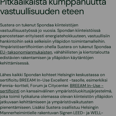
Pitkäaikaista kumppanuutta
vastuullisuuden eteen
Sustera on tukenut Spondaa kiinteistöjen
vastuullisuustyössä jo vuosia. Spondan kiinteistöissä
panostetaan erityisesti energiatehokkuuteen, vastuullisiin
hankintoihin sekä selkeisiin ylläpidon toimintamalleihin.
Ympäristösertifiointien ohella Sustera on tukenut Spondaa
EU-taksonomianmukaisten
, vähähiilisten ja kiertotaloutta
edistävien rakentamisen ja ylläpidon käytäntöjen
kehittämisessä.
Lähes kaikki Spondan kohteet Helsingin keskustassa on
sertifioitu BREEAM In-Use Excellent -tasolle, esimerkiksi
Fennia-kortteli, Forum ja Citycenter.
BREEAM In-Use -
sertifiointi
on kansainvälinen ympäristöluokitusjärjestelmä,
joka toimii työkaluna olemassa olevan kiinteistön ylläpidon
jatkuvaan kehittämiseen ja ympäristövaikutusten
pienentämiseen. Lisäksi Sustera osallistuu Helsingin
Mannerheimintielle rakentuvan Signen LEED- ja WELL-