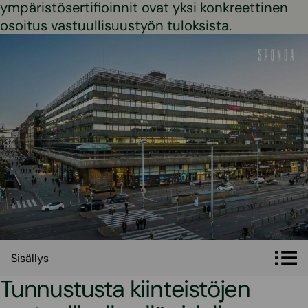
ympäristösertifioinnit ovat yksi konkreettinen
osoitus vastuullisuustyön tuloksista.
Sisällys
Sisällys
Tunnustusta kiinteistöjen