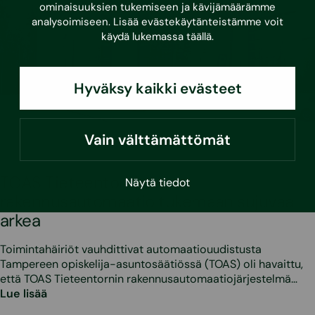
ominaisuuksien tukemiseen ja kävijämäärämme
analysoimiseen. Lisää evästekäytänteistämme voit
käydä lukemassa
täällä
.
Hyväksy kaikki evästeet
Vain välttämättömät
•
19.5.2026
TOAS Tieteentornit –
Näytä tiedot
rakennusautomaatio tukemaan sujuvaa
arkea
Toimintahäiriöt vauhdittivat automaatiouudistusta
Tampereen opiskelija-asuntosäätiössä (TOAS) oli havaittu,
että TOAS Tieteentornin rakennusautomaatiojärjestelmä…
Lue lisää