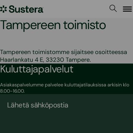
Siirry
Sustera
sisältöön
Va
Tampereen toimisto
Tampereen toimistomme sijaitsee osoitteessa
Haarlankatu 4 E, 33230 Tampere.
Kuluttajapalvelut
Asiakaspalvelumme palvelee kuluttajatilauksissa arkisin klo
8.00-16.00.
Lähetä sähköpostia