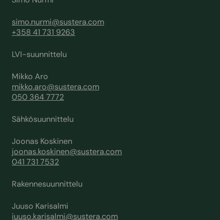
simo.nurmi@sustera.com
+358 41 731 9263
LVI-suunnittelu
Mikko Aro
mikko.aro@sustera.com
050 364 7772
Sähkösuunnittelu
Joonas Koskinen
joonas.koskinen@sustera.com
041 731 7532
Rakennesuunnittelu
Juuso Karisalmi
juuso.karisalmi@sustera.com