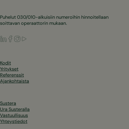
Puhelut 030/010-alkuisiin numeroihin hinnoitellaan
soittavan operaattorin mukaan.
LinkedIn
Facebook
Instagram
Youtube
Kodit
Yritykset
Referenssit
Ajankohtaista
Sustera
Ura Susteralla
Vastuullisuus
Yhteystiedot