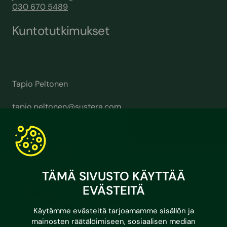
030 670 5489
Kuntotutkimukset
Tapio Peltonen
tapio.peltonen@sustera.com
030 670 5634
Lue myös
TÄMÄ SIVUSTO KÄYTTÄÄ
EVÄSTEITÄ
Käytämme evästeitä tarjoamamme sisällön ja
mainosten räätälöimiseen, sosiaalisen median