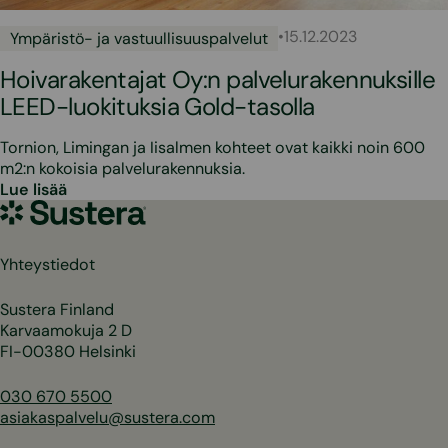
•
15.12.2023
Ympäristö- ja vastuullisuuspalvelut
Hoivarakentajat Oy:n palvelurakennuksille
LEED-luokituksia Gold-tasolla
Tornion, Limingan ja Iisalmen kohteet ovat kaikki noin 600
m2:n kokoisia palvelurakennuksia.
Lue lisää
Sustera
Yhteystiedot
Sustera Finland
Karvaamokuja 2 D
FI-00380 Helsinki
030 670 5500
asiakaspalvelu@sustera.com