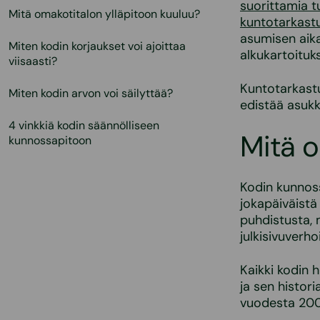
suorittamia 
Mitä omakotitalon ylläpitoon kuuluu?
kuntotarkast
asumisen aika
Miten kodin korjaukset voi ajoittaa
alkukartoituk
viisaasti?
Kuntotarkastu
Miten kodin arvon voi säilyttää?
edistää asukk
4 vinkkiä kodin säännölliseen
Mitä o
kunnossapitoon
Kodin kunnossa
jokapäiväistä 
puhdistusta, 
julkisivuverh
Kaikki kodin h
ja sen histor
vuodesta 2000