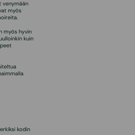
lut venymään
ivat myös
oireita.
en myös hyvin
ulloinkin kuin
rpeet
iteltua
rhaimmalla
rkiksi kodin