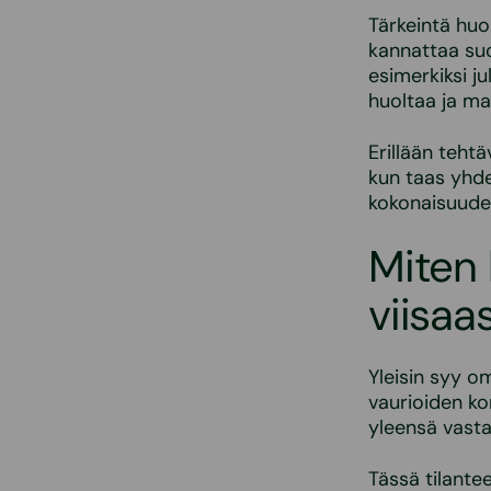
Tärkeintä huo
kannattaa suo
esimerkiksi ju
huoltaa ja ma
Erillään teht
kun taas yhd
kokonaisuuden
Miten 
viisaas
Yleisin syy o
vaurioiden ko
yleensä vasta
Tässä tilantee