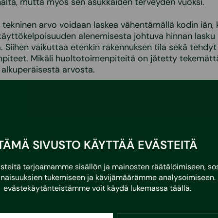
alta, mutta myös sen asukkaiden terveyden vuoksi.
tekninen arvo voidaan laskea vähentämällä kodin iän, 
käyttökelpoisuuden alenemisesta johtuva hinnan lasku
. Siihen vaikuttaa etenkin rakennuksen tila sekä tehdyt
piteet. Mikäli huoltotoimenpiteitä on jätetty tekemättä
alkuperäisestä arvosta.
inomainen apuväline kodin kunnon seuraamiseen ja yll
uoltokirjaan voit merkitä kaikki kodin huolto- ja korjau
eltä myös helppoja vinkkejä toimenpiteiden tekemiseen
kiä kodin säännölliseen
TÄMÄ SIVUSTO KÄYTTÄÄ EVÄSTEITÄ
ssapitoon
eitä tarjoamamme sisällön ja mainosten räätälöimiseen, sos
naisuuksien tukemiseen ja kävijämäärämme analysoimiseen. 
evästekäytänteistämme voit käydä lukemassa
täällä
.
lää kiireistä arkea ja huoltoimenpiteisiin ryhtyminen t
lta. Kokosimme neljä vinkkiä, joiden avulla säännölli
nistuu kiireiseltäkin.