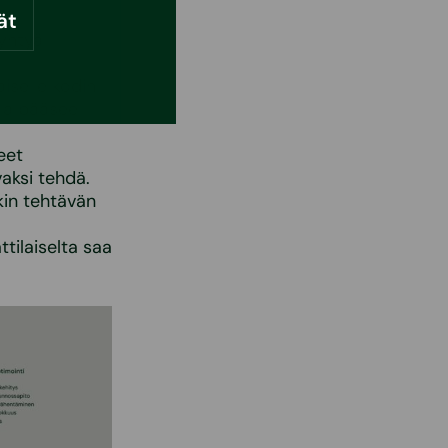
ät
ryhtyä
iselle kodin
lla pääsee
eet
aksi tehdä.
kin tehtävän
tilaiselta saa