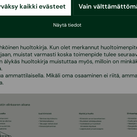
väksy kaikki evästeet
Vain välttämättöm
uodenaikojen mukaan. Eihän kuullosta yhtään pahalta 
pitotoimiin neljä kertaa vuodessa?
Näytä tiedot
knisiä käyttöikiä. Koska viimeksi vaihdoit ikkunat? Joka
lle ja rakenneosalle on käyttöikänsä, joita noudattama
hköinen huoltokirja. Kun olet merkannut huoltoimenpit
rjaan, muistat varmasti koska toimenpide tulee seuraav
n älykäs huoltokirja muistuttaa myös, milloin on minkä
.
a ammattilaisella. Mikäli oma osaaminen ei riitä, ammat
a.