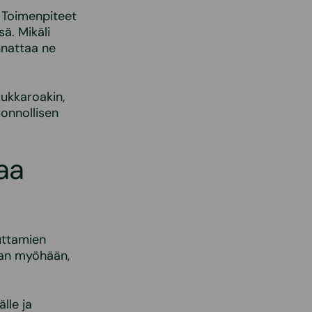
. Toimenpiteet
ä. Mikäli
nnattaa ne
kukkaroakin,
onnollisen
taa
uttamien
ian myöhään,
lle ja