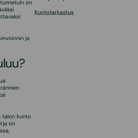
 tunnetuin on
äväksi
Kuntotarkastus
ttavaksi
invoinnin ja
uluu?
lua
 rännien
tai
a talon kunto
rja on
ssa.