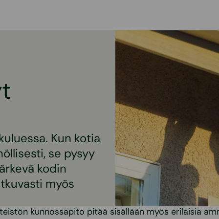
t
 kuluessa. Kun kotia
öllisesti, se pysyy
Järkevä kodin
atkuvasti myös
inteistön kunnossapito pitää sisällään myös erilaisia am