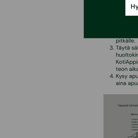
Hy
Huolla v
kunnossa
Seuraa te
rakentee
pitkälle.
Täytä sä
huoltoki
KotiAppi
teon aika
Kysy apu
aina apu