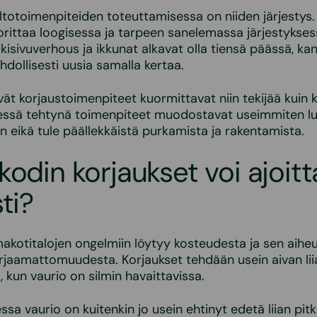
ltotoimenpiteiden toteuttamisessa on niiden järjestys
rittaa loogisessa ja tarpeen sanelemassa järjestyksess
lkisivuverhous ja ikkunat alkavat olla tiensä päässä, ka
hdollisesti uusia samalla kertaa.
ävät korjaustoimenpiteet kuormittavat niin tekijää kuin 
essä tehtynä toimenpiteet muodostavat useimmiten lu
 eikä tule päällekkäistä purkamista ja rakentamista.
kodin korjaukset voi ajoit
ti?
makotitalojen ongelmiin löytyy kosteudesta ja sen aihe
rjaamattomuudesta. Korjaukset tehdään usein aivan li
, kun vaurio on silmin havaittavissa.
ssa vaurio on kuitenkin jo usein ehtinyt edetä liian pitkä