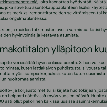
tutkimusmenetelmiä
, joita kannattaa hyödyntää. Näistä
us
, joka soveltuu asuntokauppatilanteen lisäksi käytett
na esimerkiksi remonttitarpeiden selvittämiseen tai ka
seksi ongelmatilanteissa.
ksen ja muiden tutkimusten avulla varmistaa kotisi hyv
aiden hyvinvointia ja kestävää asumista.
makotitalon ylläpitoon ku
pito voi sisältää hyvin erilaisia asioita. Siihen voi kuu
toimintaa, kuten lattiakaivon puhdistusta, siivousta tai
mutta myös isompia korjauksia, kuten katon uusimista 
oilun huoltomaalaamista.
uolto- ja korjaustoimet tulisi kirjata
huoltokirjaan
, jost
ia on helposti nähtävissä myös vuosien päästä. Huoltoki
 asti ollut pakollinen kaikissa uusissa asuinrakennuksi