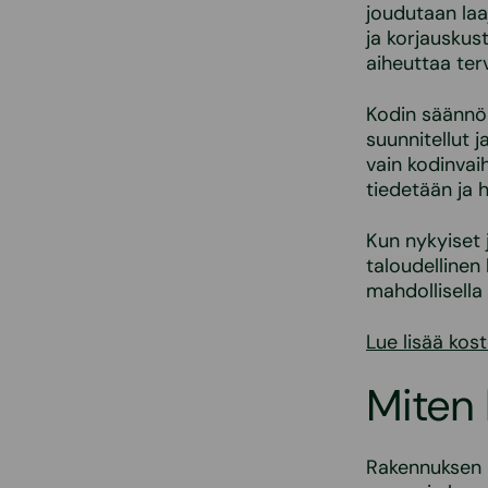
joudutaan laa
ja korjauskus
aiheuttaa terv
Kodin säännöl
suunnitellut 
vain kodinvai
tiedetään ja 
Kun nykyiset 
taloudellinen
mahdollisella 
Lue lisää kos
Miten 
Rakennuksen a