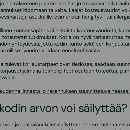
joihin rakenteen purkamistöihin, jotka saavat aikatau
tannukset hipomaan taivaita. Laajat kosteusvauriot vo
eyshaittoja asukkaille, esimerkiksi hengitys- tai allergia
linen kunnossapito voi ehkäistä kosteusvaurioita, kut
ja toteutetut tutkimukset. Kotia on hyvä tarkastuttaa mu
hdon yhteydessä, jotta kodin kunto sekä sen korjausta
harmilliset vauriot voidaan ennaltaehkäistä.
ja tulevat korjaustarpeet ovat tiedossa, saadaan suunn
 korjausohjelma ja toimenpiteet osataan toteuttaa pa
tavalla.
teudenhallinnasta jo rakennuksen suunnitteluvaiheessa!
kodin arvon voi säilyttää?
rvon ja ominaisuuksien säilyttäminen on tärkeää esime