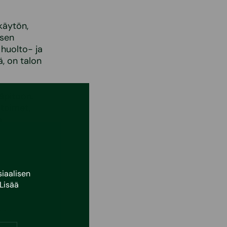
käytön,
 sen
 huolto- ja
, on talon
äpitoon.
stoimet,
.
iaalisen
Lisää
untuu
nen