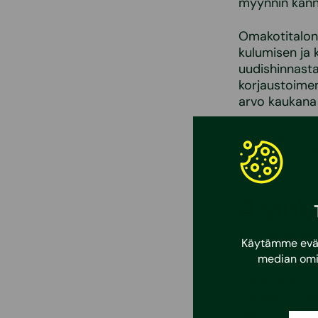
myynnin kann
Omakotitalon 
kulumisen ja 
uudishinnasta
korjaustoimen
arvo kaukana 
KotiApp
on er
Sovelluksen h
mutta saat si
4 vink
kunno
Käytämme eväst
median omi
Moni meistä e
mahdottomuude
huoltaminen on