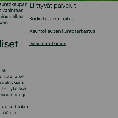
 asuntokaupan
Liittyvät palvelut
t vähintään
minen alkaa
Kodin tarvekartoitus
maan
Asuntokaupan kuntotarkastus
liset
Sisäilmatutkimus
mat
littää ja sen
selityksiin,
 selityksissä
 osaamista ja
itaa kuitenkin
etään se