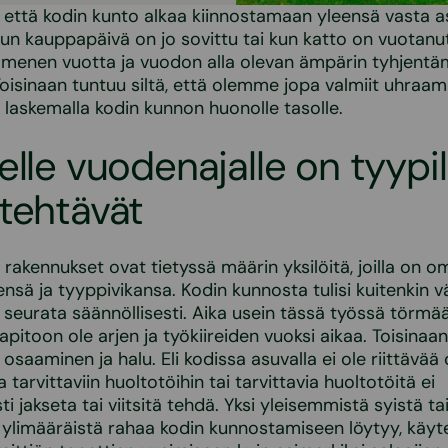
n, että kodin kunto alkaa kiinnostamaan yleensä vasta
un kauppapäivä on jo sovittu tai kun katto on vuotanu
mmenen vuotta ja vuodon alla olevan ämpärin tyhjentä
isinaan tuntuu siltä, että olemme jopa valmiit uhraa
askemalla kodin kunnon huonolle tasolle.
elle vuodenajalle on tyypil
tehtävät
a rakennukset ovat tietyssä määrin yksilöitä, joilla on o
nsä ja tyyppivikansa. Kodin kunnosta tulisi kuitenkin vä
 seurata säännöllisesti. Aika usein tässä työssä törmää 
pitoon ole arjen ja työkiireiden vuoksi aikaa. Toisinaan
osaaminen ja halu. Eli kodissa asuvalla ei ole riittävää
tarvittaviin huoltotöihin tai tarvittavia huoltotöitä ei
ti jakseta tai viitsitä tehdä. Yksi yleisemmistä syistä ta
s ylimääräistä rahaa kodin kunnostamiseen löytyy, käyt