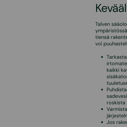
Kevääl
Talven sääolo
ympäristössä.
tiensä rakent
voi puuhastel
Tarkasta 
irtomater
kaikki k
sisäkato
tuuletuse
Puhdista
sadevesi
roskista 
Varmist
järjestel
Jos rake