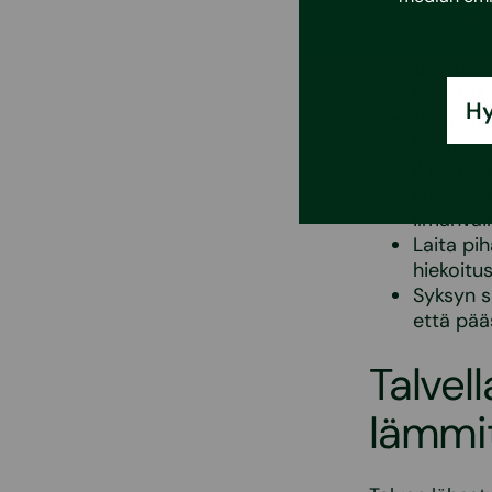
toimivuu
Huolla o
tiivistee
kallistus
Hy
Varmista
lämmitys
ilmanvai
ilmanvai
ilmanvai
Laita pih
hiekoitus
Syksyn s
että pääs
Talvel
lämmi