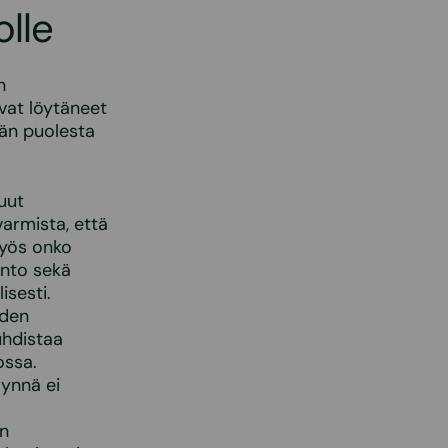
olle
n
vat löytäneet
ään puolesta
uut
 varmista, että
myös onko
unto sekä
isesti.
iden
uhdistaa
ossa.
äynnä ei
an