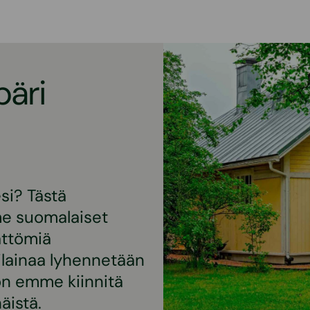
päri
esi? Tästä
me suomalaiset
ättömiä
lainaa lyhennetään
oon emme kiinnitä
äistä.