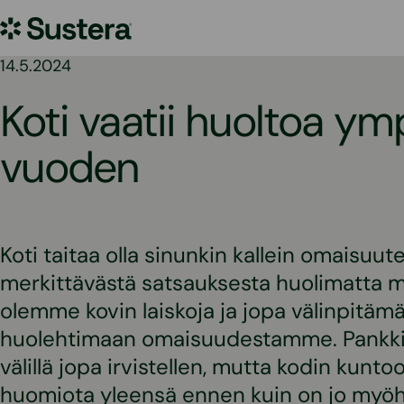
Siirry
Sustera
sisältöön
14.5.2024
Koti vaatii huoltoa ym
vuoden
Koti taitaa olla sinunkin kallein omaisuut
merkittävästä satsauksesta huolimatta 
olemme kovin laiskoja ja jopa välinpitäm
huolehtimaan omaisuudestamme. Pankki
välillä jopa irvistellen, mutta kodin kunt
huomiota yleensä ennen kuin on jo myöh