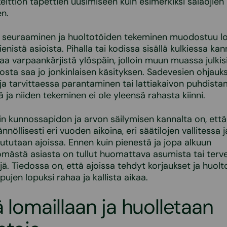
ittiön tapettien uusimiseen kuin esimerkiksi salaojien
n.
 seuraaminen ja huoltotöiden tekeminen muodostuu l
ienistä asioista. Pihalla tai kodissa sisällä kulkiessa kan
aa varpaankärjistä ylöspäin, jolloin muun muassa julkis
osta saa jo jonkinlaisen käsityksen. Sadevesien ohjauk
a tarvittaessa parantaminen tai lattiakaivon puhdistam
ä ja niiden tekeminen ei ole yleensä rahasta kiinni.
in kunnossapidon ja arvon säilymisen kannalta on, ett
nöllisesti eri vuoden aikoina, eri säätilojen vallitessa j
uututaan ajoissa. Ennen kuin pienestä ja jopa alkuun
mästä asiasta on tullut huomattava asumista tai terv
jä. Tiedossa on, että ajoissa tehdyt korjaukset ja huolt
ujen lopuksi rahaa ja kallista aikaa.
ä lomaillaan ja huolletaan