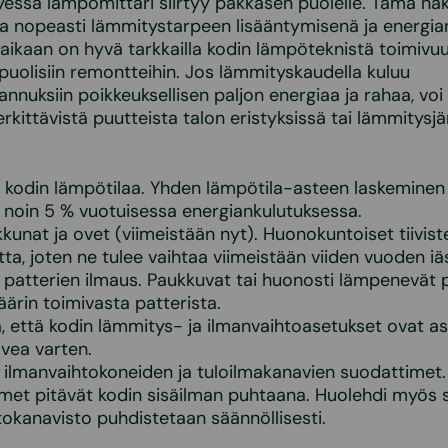
yessä lämpömittari siirtyy pakkasen puolelle. Tämä nä
sa nopeasti lämmitystarpeen lisääntymisenä ja energia
iaikaan on hyvä tarkkailla kodin lämpöteknistä toimivuu
äpuolisiin remontteihin. Jos lämmityskaudella kuluu
nnuksiin poikkeuksellisen paljon energiaa ja rahaa, voi
erkittävistä puutteista talon eristyksissä tai lämmitysj
e kodin lämpötilaa. Yhden lämpötila-asteen laskeminen
 noin 5 % vuotuisessa energiankulutuksessa.
ikkunat ja ovet (viimeistään nyt). Huonokuntoiset tiivist
ta, joten ne tulee vaihtaa viimeistään viiden vuoden iäs
 patterien ilmaus. Paukkuvat tai huonosti lämpenevät p
äärin toimivasta patterista.
, että kodin lämmitys- ja ilmanvaihtoasetukset ovat as
lvea varten.
 ilmanvaihtokoneiden ja tuloilmakanavien suodattimet.
met pitävät kodin sisäilman puhtaana. Huolehdi myös si
tokanavisto puhdistetaan säännöllisesti.