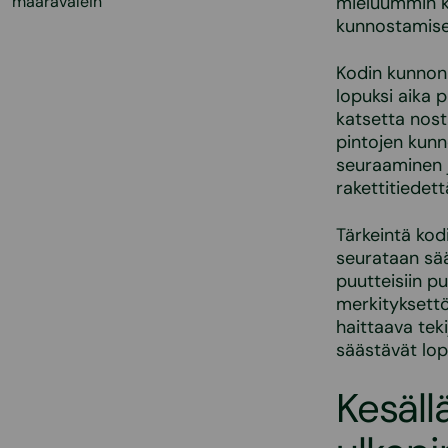
määrävälein
mieluummin ke
kunnostamise
Kodin kunnon
lopuksi aika p
katsetta nost
pintojen kunn
seuraaminen j
rakettitiedett
Tärkeintä kod
seurataan sään
puutteisiin p
merkityksettö
haittaava teki
säästävät lopp
Kesäll