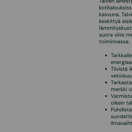
Talven lähest
kotitalouksis
kasvuna. Talv
keskittyä sis
lämmityskusta
suora viite m
toiminnassa.
Tarkkail
energiaa
Tiivistä 
vetoisuut
Tarkasta
merkki v
Varmista
oikein ta
Puhdista
suodatti
ilmavaih