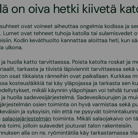
lä on oiva hetki kiivetä kat
suhteet ovat voineet aiheuttaa ongelmia kodissa ja se
 Lumet ovat tehneet tuhoja katolla tai sulamisvedet o
eisiin. Kodin keväthuolto kannattaa aloittaa heti, kun s
la ulkona.
ja huolla katto tarvittaessa. Poista katolta roskat ja m
iaalit, tarkasta ja tiivistä läpiviennit tarvittaessa sekä
aton osat tikkaista ränneihin ovat paikallaan. Kurkkaa 
ssa kosteusläikkiä tai käy yläpojassa ja tarkasta sen k
dellytykset, mikäli käynnin yläpohjaan voi tehdä turvall
 ja huolla sadevesijärjestelmä. Sadevesikourujen ja mu
järjestelmän osien toiminta on hyvä varmistaa sekä p
keväisin ja syksyisin, niin että ne pysyvät toimintakunn
a
salaojajärjestelmän
toiminta. Mikäli salaojakaivo on t
mä toimi, jolloin sulavedet joutuvat talon rakenteisiin.
nnuksen alla on ns. ryömintätila käy tarkastamassa til