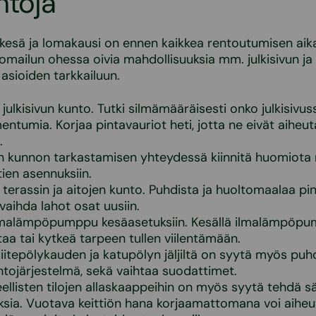
ntoja
 kesä ja lomakausi on ennen kaikkea rentoutumisen aik
lomailun ohessa oivia mahdollisuuksia mm. julkisivun j
 asioiden tarkkailuun.
 julkisivun kunto. Tutki silmämääräisesti onko julkisivu
entumia. Korjaa pintavauriot heti, jotta ne eivät aihe
.
un kunnon tarkastamisen yhteydessä kiinnitä huomiota
tien asennuksiin.
terassin ja aitojen kunto. Puhdista ja huoltomaalaa pinn
 vaihda lahot osat uusiin.
lmalämpöpumppu kesäasetuksiin. Kesällä ilmalämpöpu
a tai kytkeä tarpeen tullen viilentämään.
iitepölykauden ja katupölyn jäljiltä on syytä myös puh
htojärjestelmä, sekä vaihtaa suodattimet.
eellisten tilojen allaskaappeihin on myös syytä tehdä sä
ksia. Vuotava keittiön hana korjaamattomana voi aiheu