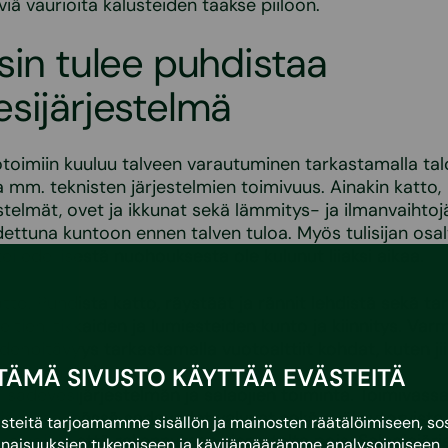
iä vaurioita kalusteiden taakse piiloon.
sin tulee puhdistaa
sijärjestelmä
toimiin kuuluu talveen varautuminen tarkastamalla tal
 mm. teknisten järjestelmien toimivuus. Ainakin katto,
stelmät, ovet ja ikkunat sekä lämmitys- ja ilmanvaihtoj
idettuna kuntoon ennen talven tuloa. Myös tulisijan osa
ei edellisestä nuohouksesta ole kulunut liiaksi aikaa.
tto. Puhdista katto, räystäät ja rännit lehdistä sekä ta
eltien, tikkaiden ja lumiesteiden kunto ja kiinnitys. Va
denpitävyys tarkastamalla vuotoalttiit kohdat, kuten jii
a putkien läpimenot.
TÄMÄ SIVUSTO KÄYTTÄÄ EVÄSTEITÄ
 sadevesijärjestelmän ja salaojien toiminta. Toimivass
järjestelmässä sadevedet valuvat sekä syöksytorvista
eitä tarjoamamme sisällön ja mainosten räätälöimiseen, sos
kaivoihin että rakennuksen vierustalta pois. Salaojajär
naisuuksien tukemiseen ja kävijämäärämme analysoimiseen. 