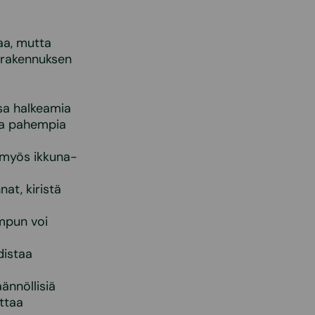
aa, mutta
a rakennuksen
ssa halkeamia
uta pahempia
 myös ikkuna-
at, kiristä
mpun voi
distaa
ännöllisiä
ttaa