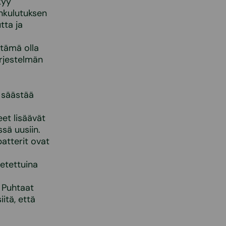
kyy
nkulutuksen
tta ja
 tämä olla
ärjestelmän
 säästää
eet lisäävät
sä uusiin.
atterit ovat
etettuina
 Puhtaat
itä, että