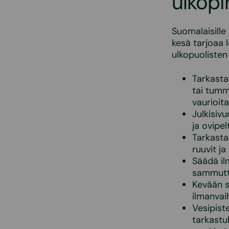
ulkopi
Suomalaisille
kesä tarjoaa 
ulkopuolisten
Tarkasta
tai tumm
vaurioita
Julkisiv
ja ovipel
Tarkasta 
ruuvit ja
Säädä i
sammutta
Kevään s
ilmanvai
Vesipist
tarkastu