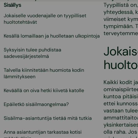
Sisällys
Tyypillistä o
yhteydessä, k
Jokaiselle vuodenajalle on tyypilliset
viimeiset ky
huoltotehtävät
tympimään. To
terveytemme l
Kesällä lomaillaan ja huolletaan ulkopintoja
Jokais
Syksyisin tulee puhdistaa
sadevesijärjestelmä
huolto
Talvella kiinnitetään huomiota kodin
lämmitykseen
Kaikki kodit j
ominaispiirtee
Keväällä on oiva hetki kiivetä katolle
kuntoa pitäisi
ettei kunnossa
Epäiletkö sisäilmaongelmaa?
vastaan tulee 
ammattitaitoa 
Sisäilma-asiantuntija tietää mitä tutkia
yksinkertaises
olla raha. Jo
Anna asiantuntijan tarkastaa kotisi