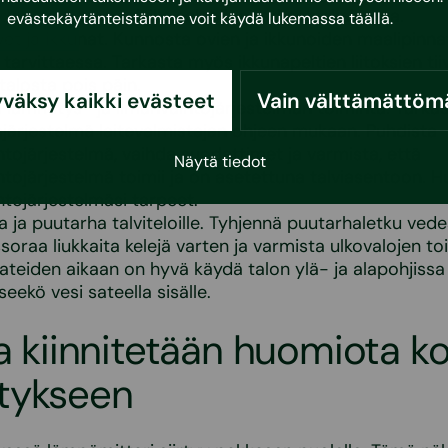
den saat taas selville salaojien tarkastuskaivosta.
evästekäytänteistämme voit käydä lukemassa
täällä
.
vet ja ikkunat. Kunnosta ovien ja ikkunoiden maalipinna
t tarvittaessa. Tarkasta myös ikkunapeltien liitoksien tiiv
 talosta pois päin.
väksy kaikki evästeet
Vain välttämättöm
 lämmitys- ja ilmanvaihtojärjestelmän toiminta. Tarka
järjestelmä laitevalmistajan ohjeen mukaan. Puhdista
htojärjestelmä, vaihda suodattimet ja varmista, että
Näytä tiedot
htojärjestelmä toimii ja on asetettuna talviasentoon.
htojärjestelmäsi tarpeet.
a ja puutarha talviteloille. Tyhjennä puutarhaletku vede
soraa liukkaita kelejä varten ja varmista ulkovalojen to
ateiden aikaan on hyvä käydä talon ylä- ja alapohjiss
eekö vesi sateella sisälle.
la kiinnitetään huomiota k
tykseen