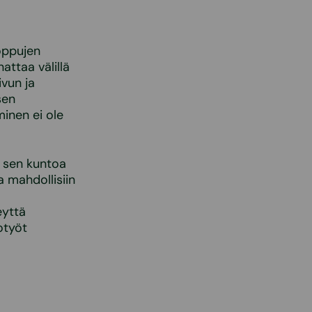
oppujen
nattaa välillä
ivun ja
sen
inen ei ole
ä sen kuntoa
a mahdollisiin
eyttä
otyöt