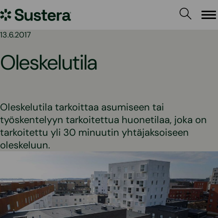
Siirry
Sustera
sisältöön
Va
13.6.2017
Oleskelutila
Oleskelutila tarkoittaa asumiseen tai
työskentelyyn tarkoitettua huonetilaa, joka on
tarkoitettu yli 30 minuutin yhtäjaksoiseen
oleskeluun.