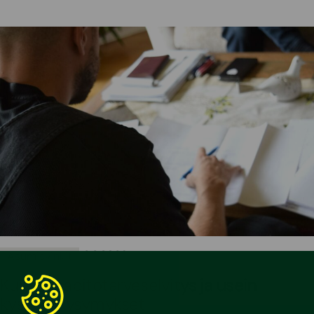
•
3.3.2026
Asumisvinkit
Kunnossapitotarveselvitys ja usein
kysytyt kysymykset