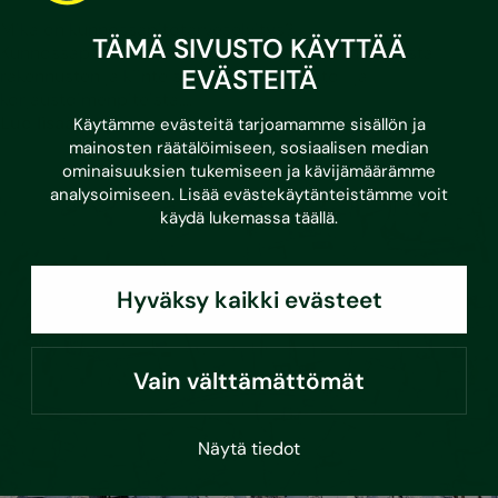
Mikä on kunnossapitotarveselvitys?
TÄMÄ SIVUSTO KÄYTTÄÄ
Kunnossapitotarveselvityksellä tarkoitetaan listausta
EVÄSTEITÄ
rakennusten ja kiinteistöjen kunnossapito- ja
korjaustoimenpiteistä,…
Lue lisää
Käytämme evästeitä tarjoamamme sisällön ja
mainosten räätälöimiseen, sosiaalisen median
ominaisuuksien tukemiseen ja kävijämäärämme
analysoimiseen. Lisää evästekäytänteistämme voit
käydä lukemassa
täällä
.
Hyväksy kaikki evästeet
Vain välttämättömät
Näytä tiedot