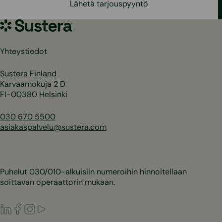
Lähetä tarjouspyyntö
Sustera
Yhteystiedot
Sustera Finland
Karvaamokuja 2 D
FI-00380 Helsinki
030 670 5500
asiakaspalvelu@sustera.com
Puhelut 030/010-alkuisiin numeroihin hinnoitellaan
soittavan operaattorin mukaan.
LinkedIn
Facebook
Instagram
Youtube