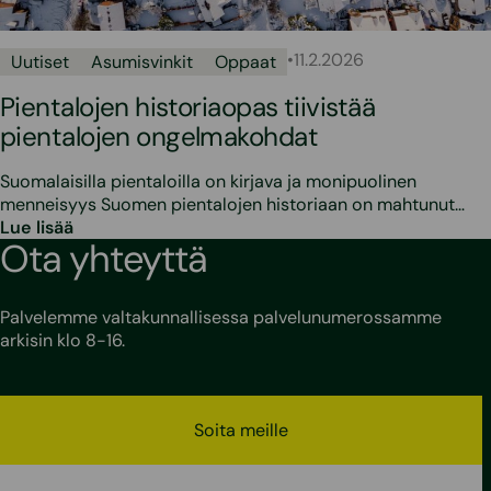
•
11.2.2026
Uutiset
Asumisvinkit
Oppaat
Pientalojen historiaopas tiivistää
pientalojen ongelmakohdat
Suomalaisilla pientaloilla on kirjava ja monipuolinen
menneisyys Suomen pientalojen historiaan on mahtunut…
Lue lisää
Ota yhteyttä
Palvelemme valtakunnallisessa palvelunumerossamme
arkisin klo 8-16.
Soita meille