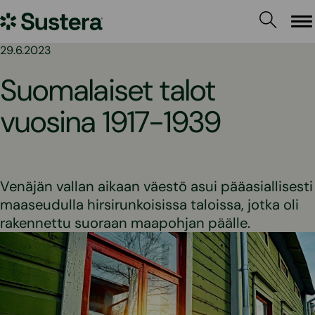
Siirry
Sustera
sisältöön
Va
29.6.2023
Suomalaiset talot
vuosina 1917-1939
Venäjän vallan aikaan väestö asui pääasiallisesti
maaseudulla hirsirunkoisissa taloissa, jotka oli
rakennettu suoraan maapohjan päälle.