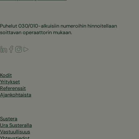
Puhelut 030/010-alkuisiin numeroihin hinnoitellaan
soittavan operaattorin mukaan.
LinkedIn
Facebook
Instagram
Youtube
Kodit
Yritykset
Referenssit
Ajankohtaista
Sustera
Ura Susteralla
Vastuullisuus
Yhteystiedot