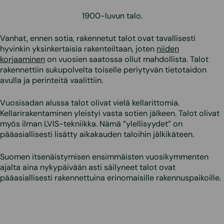
1900-luvun talo.
Vanhat, ennen sotia, rakennetut talot ovat tavallisesti
hyvinkin yksinkertaisia rakenteiltaan, joten
niiden
korjaaminen
on vuosien saatossa ollut mahdollista. Talot
rakennettiin sukupolvelta toiselle periytyvän tietotaidon
avulla ja perinteitä vaalittiin.
Vuosisadan alussa talot olivat vielä kellarittomia.
Kellarirakentaminen yleistyi vasta sotien jälkeen. Talot olivat
myös ilman LVIS-tekniikka. Nämä ”ylellisyydet” on
pääasiallisesti lisätty aikakauden taloihin jälkikäteen.
Suomen itsenäistymisen ensimmäisten vuosikymmenten
ajalta aina nykypäivään asti säilyneet talot ovat
pääasiallisesti rakennettuina erinomaisille rakennuspaikoille.