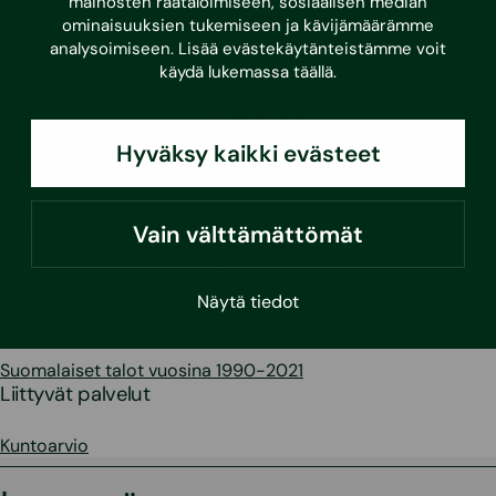
mainosten räätälöimiseen, sosiaalisen median
ominaisuuksien tukemiseen ja kävijämäärämme
analysoimiseen. Lisää evästekäytänteistämme voit
käydä lukemassa
täällä
.
1930-luvun talo.
Hyväksy kaikki evästeet
Sarjan muut artikkelit:
Suomalaiset talot tulevaisuudessa
Vain välttämättömät
Suomalaiset talot 1940-1960-luvuilla
Näytä tiedot
Suomalaiset talot 1970-1980-luvuilla
Suomalaiset talot vuosina 1990-2021
Liittyvät palvelut
Kuntoarvio