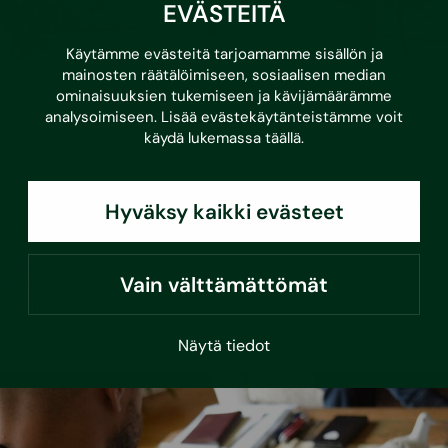
EVÄSTEITÄ
Käytämme evästeitä tarjoamamme sisällön ja
mainosten räätälöimiseen, sosiaalisen median
ominaisuuksien tukemiseen ja kävijämäärämme
analysoimiseen. Lisää evästekäytänteistämme voit
käydä lukemassa
täällä
.
•
17.6.2026
Asumisvinkit
Taloyhtiön energiaremonttiin uusi avustus
Hyväksy kaikki evästeet
– jopa 4 000 euroa asuntoa kohden
Sopisiko avustus sinun taloyhtiöösi? Varaa maksuton
Vain välttämättömät
alkukeskustelu asiantuntijamme kanssa!
Lue lisää
Näytä tiedot