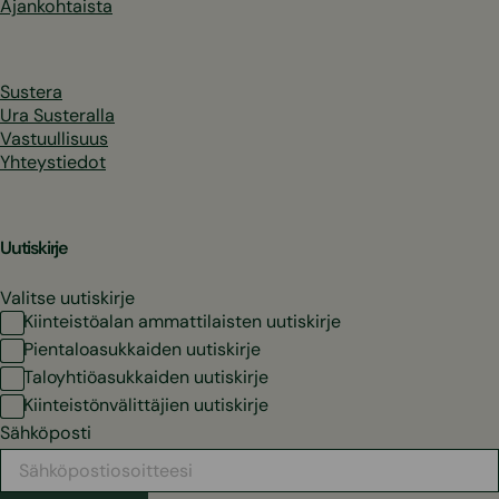
Ajankohtaista
Sustera
Ura Susteralla
Vastuullisuus
Yhteystiedot
Uutiskirje
Valitse uutiskirje
Kiinteistöalan ammattilaisten uutiskirje
Pientaloasukkaiden uutiskirje
Taloyhtiöasukkaiden uutiskirje
Kiinteistönvälittäjien uutiskirje
Sähköposti