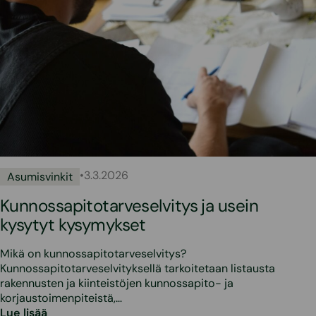
•
3.3.2026
Asumisvinkit
Kunnossapitotarveselvitys ja usein
kysytyt kysymykset
Mikä on kunnossapitotarveselvitys?
Kunnossapitotarveselvityksellä tarkoitetaan listausta
rakennusten ja kiinteistöjen kunnossapito- ja
korjaustoimenpiteistä,…
Lue lisää