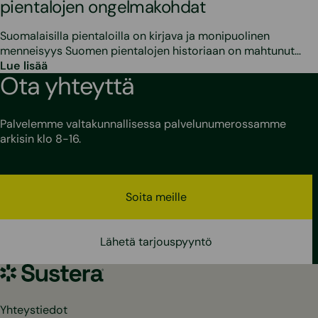
pientalojen ongelmakohdat
Suomalaisilla pientaloilla on kirjava ja monipuolinen
menneisyys Suomen pientalojen historiaan on mahtunut…
Lue lisää
Ota yhteyttä
Palvelemme valtakunnallisessa palvelunumerossamme
arkisin klo 8-16.
Soita meille
Lähetä tarjouspyyntö
Sustera
Yhteystiedot