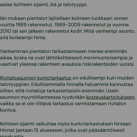
asiaa: kohteen sijainti, ikä ja talotyyppi.
Iän mukaan pientalot lajitellaan kolmeen luokkaan: ennen
vuotta 1989 rakennetut, 1989-2009 rakennetut ja vuonna
2010 tai sen jälkeen rakennetut kodit. Mitä vanhempi asunto,
sitä korkeampi hinta.
Vanhemman pientalon tarkastamiseen menee enemmän
aikaa, koska ne ovat lähtökohtaisesti monimuotoisempia ja
vaativat yleensä rakenteen avauksia riskirakenteiden vuoksi.
Rivitaloasunnon kuntotarkastus
on edullisempi kuin muiden
talotyyppien. Edullisemmalla hinnalla haluamme kannustaa
siihen, että rivitaloja tarkastettaisiin enemmän. Usein
asunnon myyntitilanteessa tyydytään
kosteuskartoitukseen
,
vaikka se ei ole riittävä tarkastus varmistamaan rivitalon
kuntoa.
Kohteen sijainti vaikuttaa myös kuntotarkastuksen hintaan.
Hinnat jaetaan 15 alueeseen, jotka ovat pääsääntöisesti
maakuntia.