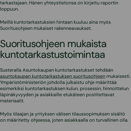
tarkastajaan. Hänen yhteystietonsa on kirjattu raportin
loppuun.
Meillä kuntotarkastuksien hintaan kuuluu aina myös
Suoritusohjeen mukaiset rakenneavaukset.
Suoritusohjeen mukaista
kuntotarkastustoimintaa
Susteralla Asuntokaupan kuntotarkastukset tehdään
asuntokaupan kuntotarkastuksen suoritusohjeen
mukaisesti.
Ympäristöministeriön johdolla julkaistu ohje määrittää
esimerkiksi kuntotarkastuksen kulun, prosessin, hinnoittelun
läpinäkyvyyden ja asiakkaille etukäteen postitettavat
materiaalit.
Myös tilaajan ja yrityksen välisen tilaussopimuksen sisältö
on määritetty ohjeessa, joten asiakkaalla on turvallinen olla.