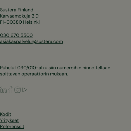
Sustera Finland
Karvaamokuja 2 D
FI-00380 Helsinki
030 670 5500
asiakaspalvelu@sustera.com
Puhelut 030/010-alkuisiin numeroihin hinnoitellaan
soittavan operaattorin mukaan.
LinkedIn
Facebook
Instagram
Youtube
Kodit
Yritykset
Referenssit