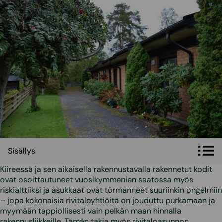
Sisällys
Sisällys
Kiireessä ja sen aikaisella rakennustavalla rakennetut kodit
ovat osoittautuneet vuosikymmenien saatossa myös
riskialttiiksi ja asukkaat ovat törmänneet suuriinkin ongelmiin
– jopa kokonaisia rivitaloyhtiöitä on jouduttu purkamaan ja
myymään tappiollisesti vain pelkän maan hinnalla
rakennusliikkeille. Tämän takia myös rivitaloasunnon