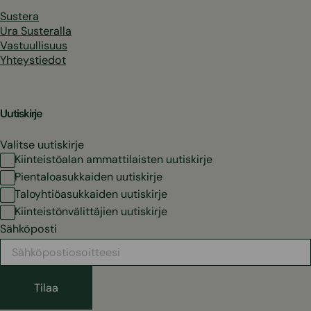
Sustera
Ura Susteralla
Vastuullisuus
Yhteystiedot
Uutiskirje
Valitse uutiskirje
Kiinteistöalan ammattilaisten uutiskirje
Pientaloasukkaiden uutiskirje
Taloyhtiöasukkaiden uutiskirje
Kiinteistönvälittäjien uutiskirje
Sähköposti