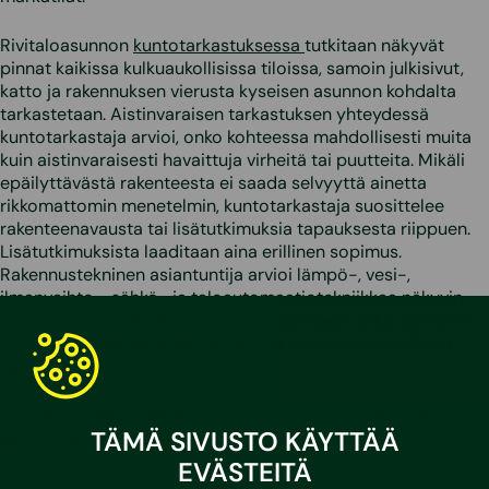
Rivitaloasunnon
kuntotarkastuksessa
tutkitaan näkyvät
pinnat kaikissa kulkuaukollisissa tiloissa, samoin julkisivut,
katto ja rakennuksen vierusta kyseisen asunnon kohdalta
tarkastetaan. Aistinvaraisen tarkastuksen yhteydessä
kuntotarkastaja arvioi, onko kohteessa mahdollisesti muita
kuin aistinvaraisesti havaittuja virheitä tai puutteita. Mikäli
epäilyttävästä rakenteesta ei saada selvyyttä ainetta
rikkomattomin menetelmin, kuntotarkastaja suosittelee
rakenteenavausta tai lisätutkimuksia tapauksesta riippuen.
Lisätutkimuksista laaditaan aina erillinen sopimus.
Rakennustekninen asiantuntija arvioi lämpö-, vesi-,
ilmanvaihto-, sähkö- ja taloautomaatiotekniikkaa näkyvin
osin ja iän perusteella. Reikien poraamiseen sekä isompien
avausten tekemiseen tarvitaan aina taloyhtiön kirjallinen
lupa.
Rivitaloasunnon kuntotarkastus sisältää tarkastuksen niin
TÄMÄ SIVUSTO KÄYTTÄÄ
ulkoa kuin sisältä ja ylä- kuin alapuoleltakin käsin.
EVÄSTEITÄ