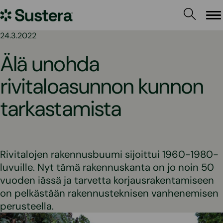
Siirry
Sustera
sisältöön
Va
24.3.2022
Älä unohda
rivitaloasunnon kunnon
tarkastamista
Rivitalojen rakennusbuumi sijoittui 1960-1980-
luvuille. Nyt tämä rakennuskanta on jo noin 50
vuoden iässä ja tarvetta korjausrakentamiseen
on pelkästään rakennusteknisen vanhenemisen
perusteella.