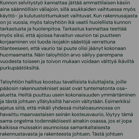
Kunnon selvitystyö kannattaa jättää ammattilaisen käsiin
aina säännöllisin väliajoin, sillä asukkaiden vaihtuessa myös
käyttö- ja kulutustottumukset vaihtuvat. Kun rakennusajasta
on jo vuosia, myös taloyhtiön ikä vaatii huolellista kunnon
tarkastusta ja huolenpitoa. Tarkastus kannattaa teettää
myös siksi, että ajoissa havaitun vaurion tai puutteen
korjaaminen voi tuoda isojakin säästöjä verrattuna
tilanteeseen, että vaurio tai puute olisi jäänyt kokonaan
huomaamatta. Näin taloyhtiön arvo säilyy parempana
vuodesta toiseen ja toivon mukaan voidaan välttyä ikäviltä
purkupäätöksiltä.
Taloyhtiön hallitus koostuu tavallisista kuluttajista, joille
pääosin rakennustekniset asiat ovat tuntematonta osa-
aluetta. Heiltä puuttuu usein kokonaisuuden ymmärtäminen
ja tästä johtuen yllätyksiltä harvoin vältytään. Esimerkiksi
ajatus siitä, että mikäli yhdessä rivitaloasunnossa on
havaittu maanvastaisen seinän kosteusvaurio, löytyy tämä
sama ongelma todennäköisesti ainakin osassa, jos ei jopa
kaikissa muissakin asunnoissa samankaltaisesta
rakennustavasta ja rakenteesta johtuen. Tästä johtuen