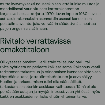
mutta kysymykseksi nouseekin sen, että kuinka muutos ja
mahdollisesti vaurioituneet kattorakenteet on
korjausvaiheessa korjattu. 1970-luvun lopulta 1980-luvulle
asti asuinrakennuksiin asennettiin useasti koneellinen
poistoilmanvaihto, joka voi väärin säädettynä aiheuttaa
paljon ongelmia sisäilmaan.
Rivitalo verrattavissa
omakotitaloon
Oli kyseessä omakoti-, erillistalo tai asunto pari- tai
rivitaloyhtiöstä on periaate kaikissa sama. Rakennus vaatii
tarkemman tarkastelun ja erinomaisen kunnossapidon sen
käyttöiän aikana, jotta kiinteistön kunto ja arvo säilyy.
Huollon ja tarkastamisen tulisi olla säännöllistä,
tarkastamisen etenkin asukkaan vaihtuessa. Tämä ei ole
pelkästään ostajan ja myyjän intressi, vaan yhtiössä myös
kaikkien osakkaiden eli koko yhtiön yhteinen tarve.