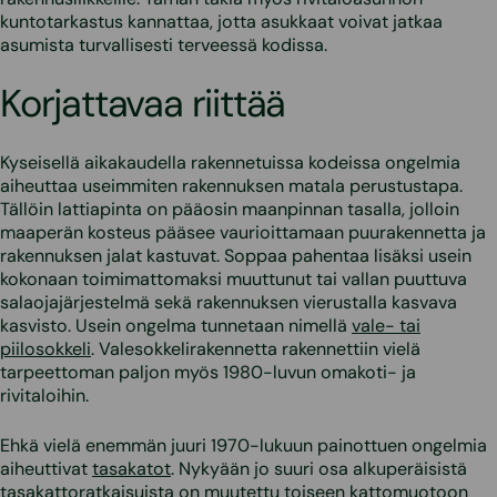
kuntotarkastus kannattaa, jotta asukkaat voivat jatkaa
asumista turvallisesti terveessä kodissa.
Korjattavaa riittää
Kyseisellä aikakaudella rakennetuissa kodeissa ongelmia
aiheuttaa useimmiten rakennuksen matala perustustapa.
Tällöin lattiapinta on pääosin maanpinnan tasalla, jolloin
maaperän kosteus pääsee vaurioittamaan puurakennetta ja
rakennuksen jalat kastuvat. Soppaa pahentaa lisäksi usein
kokonaan toimimattomaksi muuttunut tai vallan puuttuva
salaojajärjestelmä sekä rakennuksen vierustalla kasvava
kasvisto. Usein ongelma tunnetaan nimellä
vale- tai
piilosokkeli
. Valesokkelirakennetta rakennettiin vielä
tarpeettoman paljon myös 1980-luvun omakoti- ja
rivitaloihin.
Ehkä vielä enemmän juuri 1970-lukuun painottuen ongelmia
aiheuttivat
tasakatot
. Nykyään jo suuri osa alkuperäisistä
tasakattoratkaisuista on muutettu toiseen kattomuotoon