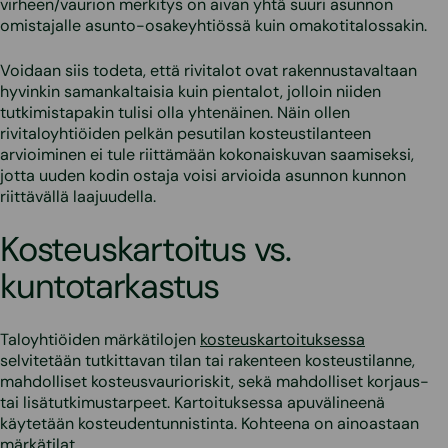
virheen/vaurion merkitys on aivan yhtä suuri asunnon
omistajalle asunto-osakeyhtiössä kuin omakotitalossakin.
Voidaan siis todeta, että rivitalot ovat rakennustavaltaan
hyvinkin samankaltaisia kuin pientalot, jolloin niiden
tutkimistapakin tulisi olla yhtenäinen. Näin ollen
rivitaloyhtiöiden pelkän pesutilan kosteustilanteen
arvioiminen ei tule riittämään kokonaiskuvan saamiseksi,
jotta uuden kodin ostaja voisi arvioida asunnon kunnon
riittävällä laajuudella.
Kosteuskartoitus vs.
kuntotarkastus
Taloyhtiöiden märkätilojen
kosteuskartoituksessa
selvitetään tutkittavan tilan tai rakenteen kosteustilanne,
mahdolliset kosteusvaurioriskit, sekä mahdolliset korjaus-
tai lisätutkimustarpeet. Kartoituksessa apuvälineenä
käytetään kosteudentunnistinta. Kohteena on ainoastaan
märkätilat.