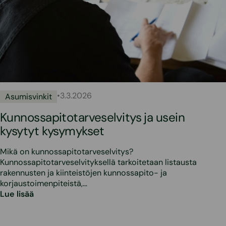
•
3.3.2026
Asumisvinkit
Kunnossapitotarveselvitys ja usein
kysytyt kysymykset
Mikä on kunnossapitotarveselvitys?
Kunnossapitotarveselvityksellä tarkoitetaan listausta
rakennusten ja kiinteistöjen kunnossapito- ja
korjaustoimenpiteistä,…
Lue lisää