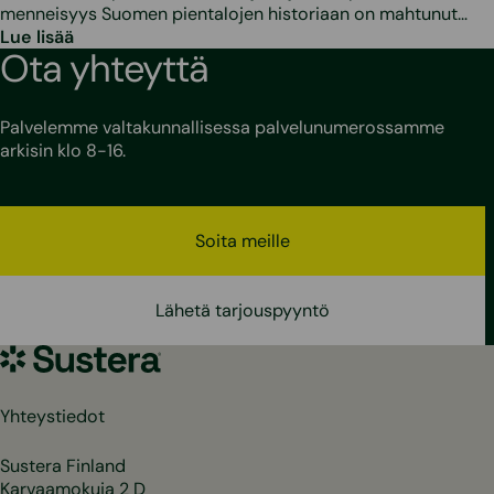
menneisyys Suomen pientalojen historiaan on mahtunut…
Lue lisää
Ota yhteyttä
Palvelemme valtakunnallisessa palvelunumerossamme
arkisin klo 8-16.
Soita meille
Lähetä tarjouspyyntö
Sustera
Yhteystiedot
Sustera Finland
Karvaamokuja 2 D