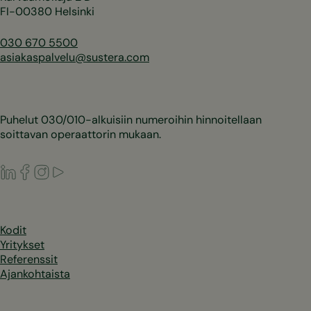
FI-00380 Helsinki
030 670 5500
asiakaspalvelu@sustera.com
Puhelut 030/010-alkuisiin numeroihin hinnoitellaan
soittavan operaattorin mukaan.
LinkedIn
Facebook
Instagram
Youtube
Kodit
Yritykset
Referenssit
Ajankohtaista