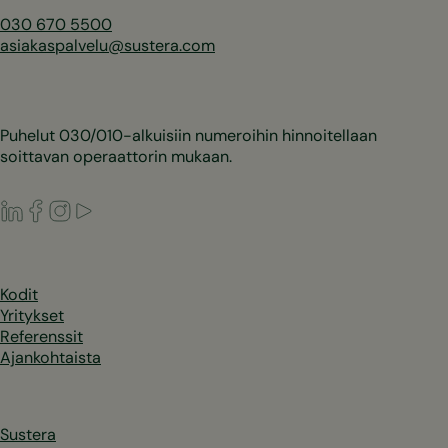
030 670 5500
asiakaspalvelu@sustera.com
Puhelut 030/010-alkuisiin numeroihin hinnoitellaan
soittavan operaattorin mukaan.
LinkedIn
Facebook
Instagram
Youtube
Kodit
Yritykset
Referenssit
Ajankohtaista
Sustera