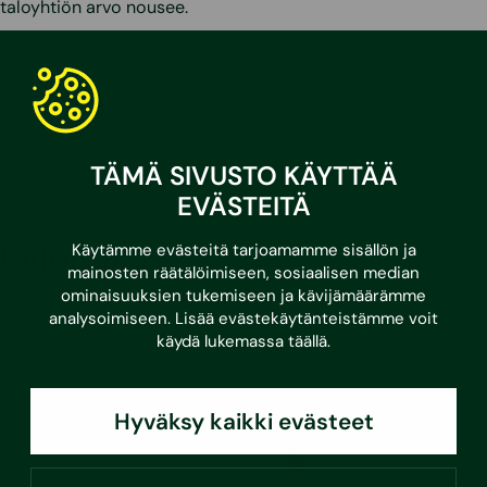
taloyhtiön arvo nousee.
Yrityksille kiinteistön latausratkaisut ovat erityisesti
imagotekijä. Ne tuovat positiivista mainetta niin kaupan
asiakkaiden kuin
toimistovuokralaisten silmissä
.
Liittyvät palvelut
TÄMÄ SIVUSTO KÄYTTÄÄ
Sähköautojen latauspaikkojen tarvekartoitus
EVÄSTEITÄ
Energiaremontti
Kirjoittaja
Käytämme evästeitä tarjoamamme sisällön ja
mainosten räätälöimiseen, sosiaalisen median
ominaisuuksien tukemiseen ja kävijämäärämme
analysoimiseen. Lisää evästekäytänteistämme voit
käydä lukemassa
täällä
.
Hyväksy kaikki evästeet