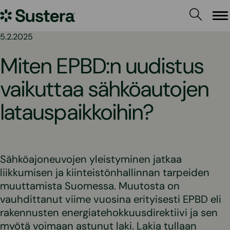
Siirry
Sustera
sisältöön
Va
5.2.2025
Miten EPBD:n uudistus
vaikuttaa sähköautojen
latauspaikkoihin?
Sähköajoneuvojen yleistyminen jatkaa
liikkumisen ja kiinteistönhallinnan tarpeiden
muuttamista Suomessa. Muutosta on
vauhdittanut viime vuosina erityisesti EPBD eli
rakennusten energiatehokkuusdirektiivi ja sen
myötä voimaan astunut laki. Lakia tullaan