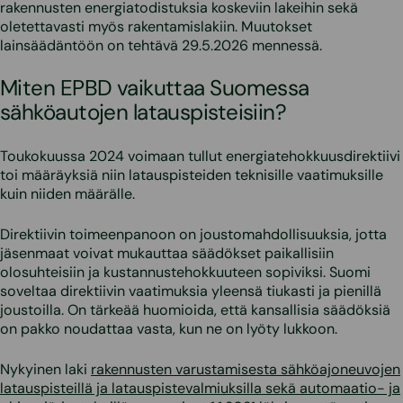
rakennusten energiatodistuksia koskeviin lakeihin sekä
oletettavasti myös rakentamislakiin. Muutokset
lainsäädäntöön on tehtävä 29.5.2026 mennessä.
Miten EPBD vaikuttaa Suomessa
sähköautojen latauspisteisiin?
Toukokuussa 2024 voimaan tullut energiatehokkuusdirektiivi
toi määräyksiä niin latauspisteiden teknisille vaatimuksille
kuin niiden määrälle.
Direktiivin toimeenpanoon on joustomahdollisuuksia, jotta
jäsenmaat voivat mukauttaa säädökset paikallisiin
olosuhteisiin ja kustannustehokkuuteen sopiviksi. Suomi
soveltaa direktiivin vaatimuksia yleensä tiukasti ja pienillä
joustoilla. On tärkeää huomioida, että kansallisia säädöksiä
on pakko noudattaa vasta, kun ne on lyöty lukkoon.
Nykyinen laki
rakennusten varustamisesta sähköajoneuvojen
latauspisteillä ja latauspistevalmiuksilla sekä automaatio- ja