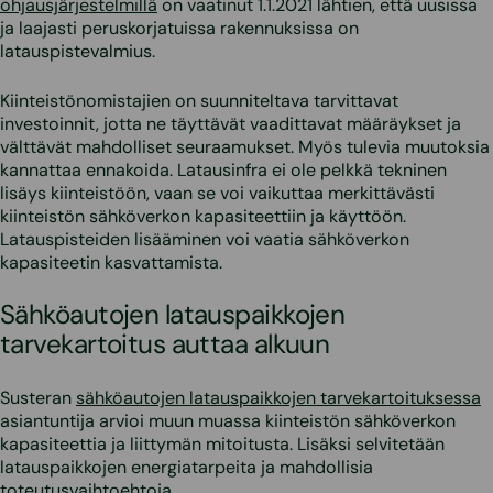
ohjausjärjestelmillä
on vaatinut 1.1.2021 lähtien, että uusissa
ja laajasti peruskorjatuissa rakennuksissa on
latauspistevalmius.
Kiinteistönomistajien on suunniteltava tarvittavat
investoinnit, jotta ne täyttävät vaadittavat määräykset ja
välttävät mahdolliset seuraamukset. Myös tulevia muutoksia
kannattaa ennakoida. Latausinfra ei ole pelkkä tekninen
lisäys kiinteistöön, vaan se voi vaikuttaa merkittävästi
kiinteistön sähköverkon kapasiteettiin ja käyttöön.
Latauspisteiden lisääminen voi vaatia sähköverkon
kapasiteetin kasvattamista.
Sähköautojen latauspaikkojen
tarvekartoitus auttaa alkuun
Susteran
sähköautojen latauspaikkojen tarvekartoituksessa
asiantuntija arvioi muun muassa kiinteistön sähköverkon
kapasiteettia ja liittymän mitoitusta. Lisäksi selvitetään
latauspaikkojen energiatarpeita ja mahdollisia
toteutusvaihtoehtoja.