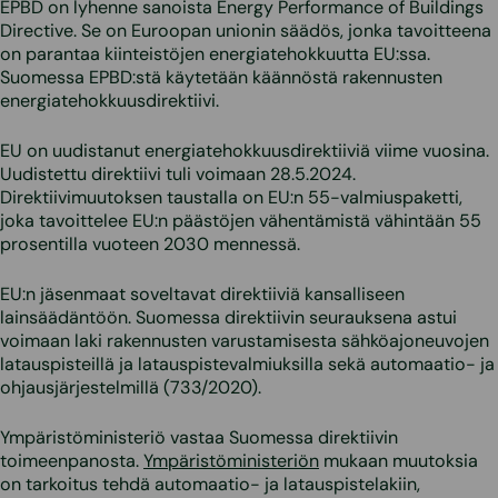
EPBD on lyhenne sanoista Energy Performance of Buildings
Directive. Se on Euroopan unionin säädös, jonka tavoitteena
on parantaa kiinteistöjen energiatehokkuutta EU:ssa.
Suomessa EPBD:stä käytetään käännöstä rakennusten
energiatehokkuusdirektiivi.
EU on uudistanut energiatehokkuusdirektiiviä viime vuosina.
Uudistettu direktiivi tuli voimaan 28.5.2024.
Direktiivimuutoksen taustalla on EU:n 55-valmiuspaketti,
joka tavoittelee EU:n päästöjen vähentämistä vähintään 55
prosentilla vuoteen 2030 mennessä.
EU:n jäsenmaat soveltavat direktiiviä kansalliseen
lainsäädäntöön. Suomessa direktiivin seurauksena astui
voimaan laki rakennusten varustamisesta sähköajoneuvojen
latauspisteillä ja latauspistevalmiuksilla sekä automaatio- ja
ohjausjärjestelmillä (733/2020).
Ympäristöministeriö vastaa Suomessa direktiivin
toimeenpanosta.
Ympäristöministeriön
mukaan muutoksia
on tarkoitus tehdä automaatio- ja latauspistelakiin,