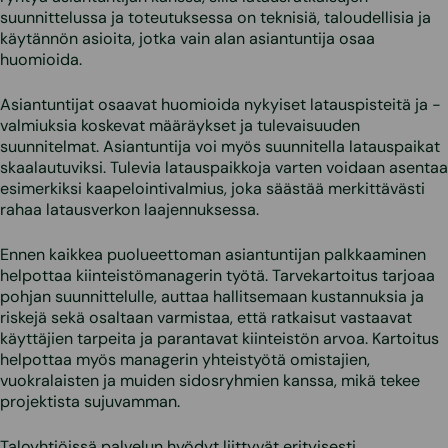
suunnittelussa ja toteutuksessa on teknisiä, taloudellisia ja
käytännön asioita, jotka vain alan asiantuntija osaa
huomioida.
Asiantuntijat osaavat huomioida nykyiset latauspisteitä ja -
valmiuksia koskevat määräykset ja tulevaisuuden
suunnitelmat. Asiantuntija voi myös suunnitella latauspaikat
skaalautuviksi. Tulevia latauspaikkoja varten voidaan asentaa
esimerkiksi kaapelointivalmius, joka säästää merkittävästi
rahaa latausverkon laajennuksessa.
Ennen kaikkea puolueettoman asiantuntijan palkkaaminen
helpottaa kiinteistömanagerin työtä. Tarvekartoitus tarjoaa
pohjan suunnittelulle, auttaa hallitsemaan kustannuksia ja
riskejä sekä osaltaan varmistaa, että ratkaisut vastaavat
käyttäjien tarpeita ja parantavat kiinteistön arvoa. Kartoitus
helpottaa myös managerin yhteistyötä omistajien,
vuokralaisten ja muiden sidosryhmien kanssa, mikä tekee
projektista sujuvamman.
Taloyhtiöissä palvelun hyödyt liittyvät erityisesti