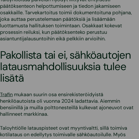
päätöksenteon helpottumiseen ja tiedon jakamiseen
osakkaille. Tarvekartoitus toimii dokumentoituna pohjana,
joka auttaa perustelemaan päätöksiä ja lisäämään
luottamusta hallituksen toimintaan. Osakkaat kokevat
prosessin reiluksi, kun päätöksenteko perustuu
asiantuntijalausuntoihin eikä pelkkiin arvioihin.
Pakollista tai ei, sähköautojen
latausmahdollisuuksia tulee
lisätä
Trafin
mukaan suurin osa ensirekisteröidyistä
henkilöautoista oli vuonna 2024 ladattavia. Aiemmin
bensiinillä ja muilla polttonesteillä kulkevat ajoneuvot ovat
hallinneet markkinaa.
Taloyhtiölle latauspisteet ovat myyntivaltti, sillä toimiva
kotilataus on edellytys toimivalle sähköautoilulle. Myös