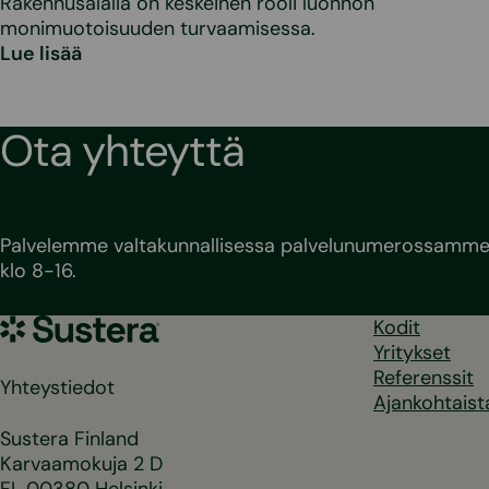
Rakennusalalla on keskeinen rooli luonnon
monimuotoisuuden turvaamisessa.
Lue lisää
Ota yhteyttä
Palvelemme valtakunnallisessa palvelunumerossamme 
klo 8-16.
Sustera
Kodit
Yritykset
Referenssit
Yhteystiedot
Ajankohtaist
Sustera Finland
Karvaamokuja 2 D