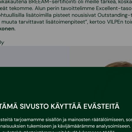
ikakautena BREEAM-sertifiointi oli meille tärkeä, kos
eät tekomme. Alun perin tavoittelimme Excellent-taso
kohtuullisilla lisätoimilla pisteet nousisivat Outstanding-
muuta tarvittavat lisätoimenpiteet”, kertoo VILPEn toi
konen
.
Oy
TÄMÄ SIVUSTO KÄYTTÄÄ EVÄSTEITÄ
eitä tarjoamamme sisällön ja mainosten räätälöimiseen, sos
naisuuksien tukemiseen ja kävijämäärämme analysoimiseen. 