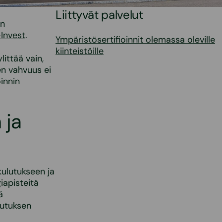
Liittyvät palvelut
an
Invest
.
Ympäristösertifioinnit olemassa oleville
kiinteistöille
ittää vain,
en vahvuus ei
oinnin
 ja
kulutukseen ja
iapisteitä
ä
lutuksen