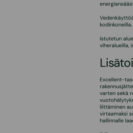
energiansääst
Vedenkäyttöä t
kodinkoneilla.
Istutetun alue
viheralueilla,
Lisäto
Excellent-tas
rakennusjätte
varten sekä r
vuotohälytyks
liittäminen a
virtaamaksi s
hallinnalle la