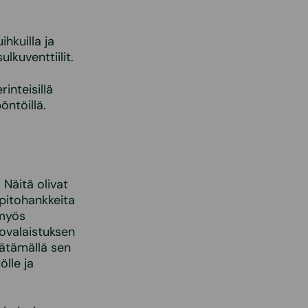
ihkuilla ja
lkuventtiilit.
inteisillä
öntöillä.
 Näitä olivat
pitohankkeita
 myös
kovalaistuksen
äätämällä sen
ölle ja