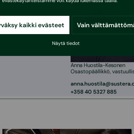
evästekäytänteistämme voit käydä lukemassa
täällä
.
väksy kaikki evästeet
Vain välttämättöm
Näytä tiedot
Anna Huostila-Kesonen
Osastopäällikkö, vastuulli
anna.huostila@sustera
+358 40 5327 885