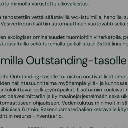
ötoiminnolla varustettu ulkovalaistus.
ehostettiin vettä säästävillä wc-istuimilla, hanoilla, su
 Vesiverkkoon lisättiin automaattinen vuotovahti sekä su
en ekologiset ominaisuudet huomioitiin viherkatolla, per
 istutusaltailla sekä tukemalla paikallista eliöstöä linnunp
imilla Outstanding-tasolle
olta Outstanding-tasolle toimiston nostivat lisätoimet.
iden hallintasuunnitelma myöhempiä yllä- ja kunnossa
unkolukittavat polkupyöräpaikat. Lisätoimiin kuuluivat
et päävesimittariin ja kylmäainejärjestelmään sekä ul
utomaattiseen ohjaukseen. Vedenkulutus minimoitiin s
uihkuissa 6 l/min. Rakennusmateriaalien kestävälle käyt
adittiin resurssi-inventaario.