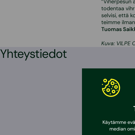
”Viherpesun a
todentaa vihr
selvisi, että 
teimme ilman 
Tuomas Saik
Kuva: VILPE 
Yhteystiedot
Käytämme eväst
median omi