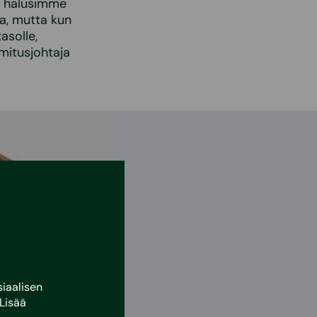
ka halusimme
a, mutta kun
tasolle,
mitusjohtaja
iaalisen
Lisää