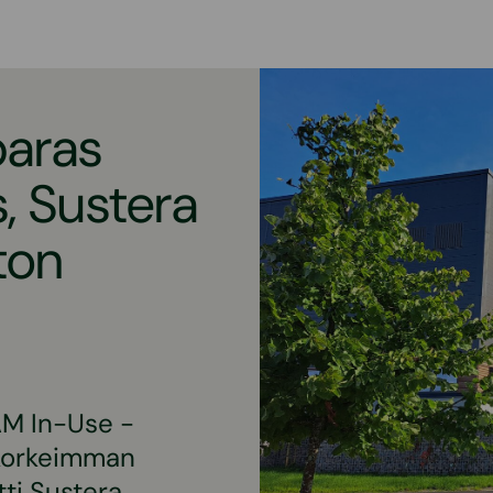
paras
, Sustera
ton
AM In-Use -
 korkeimman
ti Sustera.