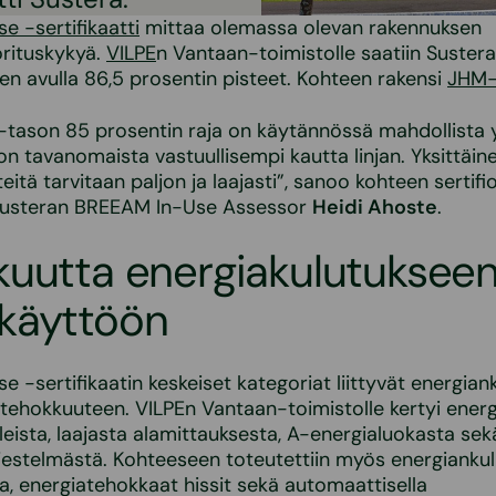
 -sertifikaatti
mittaa olemassa olevan rakennuksen
rituskykyä.
VILPE
n Vantaan-toimistolle saatiin Suster
den avulla 86,5 prosentin pisteet. Kohteen rakensi
JHM-
tason 85 prosentin raja on käytännössä mahdollista yl
on tavanomaista vastuullisempi kautta linjan. Yksittäin
steitä tarvitaan paljon ja laajasti”, sanoo kohteen sertifi
Susteran BREEAM In-Use Assessor
Heidi Ahoste
.
uutta energiakulutukseen
käyttöön
 -sertifikaatin keskeiset kategoriat liittyvät energian
ehokkuuteen. VILPEn Vantaan-toimistolle kertyi energ
eista, laajasta alamittauksesta, A-energialuokasta sek
estelmästä. Kohteeseen toteutettiin myös energianku
ia, energiatehokkaat hissit sekä automaattisella