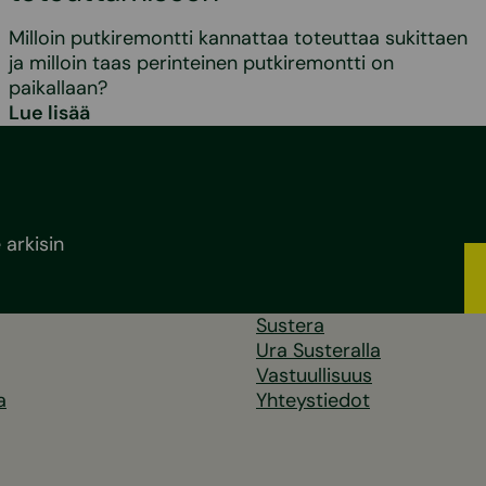
Milloin putkiremontti kannattaa toteuttaa sukittaen
ja milloin taas perinteinen putkiremontti on
paikallaan?
Lue lisää
arkisin
Sustera
Ura Susteralla
Vastuullisuus
a
Yhteystiedot