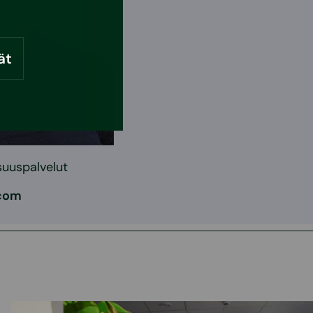
ät
suuspalvelut
.com