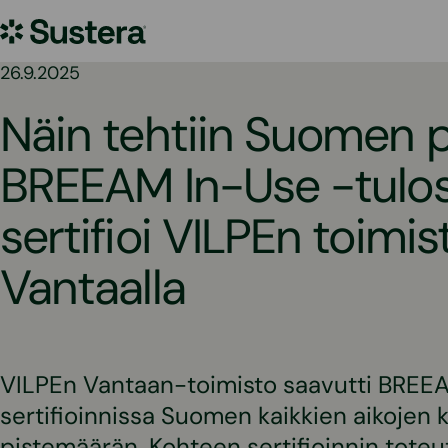
Siirry
Sustera
sisältöön
26.9.2025
Näin tehtiin Suomen 
BREEAM In-Use -tulos
sertifioi VILPEn toimis
Vantaalla
VILPEn Vantaan-toimisto saavutti BREE
sertifioinnissa Suomen kaikkien aikojen
pistemäärän. Kohteen sertifioinnin toteut