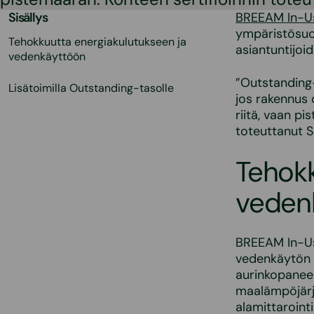
Sisällys
BREEAM In-Use
ympäristösuo
Tehokkuutta energiakulutukseen ja
asiantuntijoi
vedenkäyttöön
”Outstanding-
Lisätoimilla Outstanding-tasolle
jos rakennus 
riitä, vaan pi
toteuttanut 
Tehokk
veden
BREEAM In-Use
vedenkäytön t
aurinkopaneel
maalämpöjärj
alamittaroint