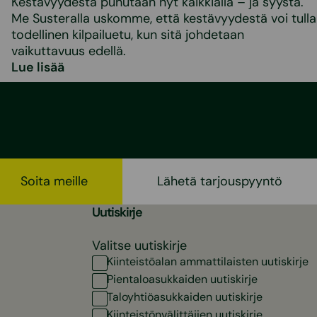
Kestävyydestä puhutaan nyt kaikkialla – ja syystä.
Me Susteralla uskomme, että kestävyydestä voi tulla
todellinen kilpailuetu, kun sitä johdetaan
vaikuttavuus edellä.
Lue lisää
Soita meille
Lähetä tarjouspyyntö
Uutiskirje
Valitse uutiskirje
Kiinteistöalan ammattilaisten uutiskirje
Pientaloasukkaiden uutiskirje
Taloyhtiöasukkaiden uutiskirje
Kiinteistönvälittäjien uutiskirje