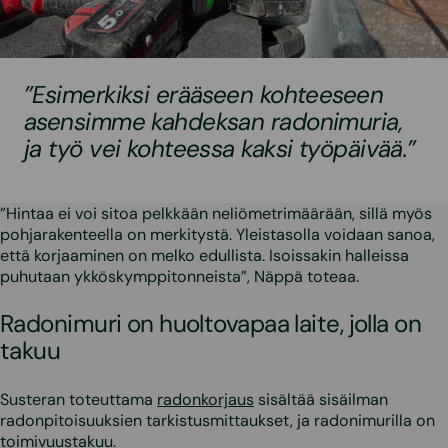
”Esimerkiksi erääseen kohteeseen
asensimme kahdeksan radonimuria,
ja työ vei kohteessa kaksi työpäivää.”
”Hintaa ei voi sitoa pelkkään neliömetrimäärään, sillä myös
pohjarakenteella on merkitystä. Yleistasolla voidaan sanoa,
että korjaaminen on melko edullista. Isoissakin halleissa
puhutaan ykköskymppitonneista”, Näppä toteaa.
Radonimuri on huoltovapaa laite, jolla on
takuu
Susteran toteuttama
radonkorjaus
sisältää sisäilman
radonpitoisuuksien tarkistusmittaukset, ja radonimurilla on
toimivuustakuu.