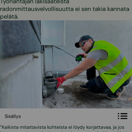
Työnantajan lakisääteistä
radonmittausvelvollisuutta ei sen takia kannata
pelätä.
Sisällys
Sisällys
”Kaikista mitattavista kohteista ei löydy korjattavaa, ja jos