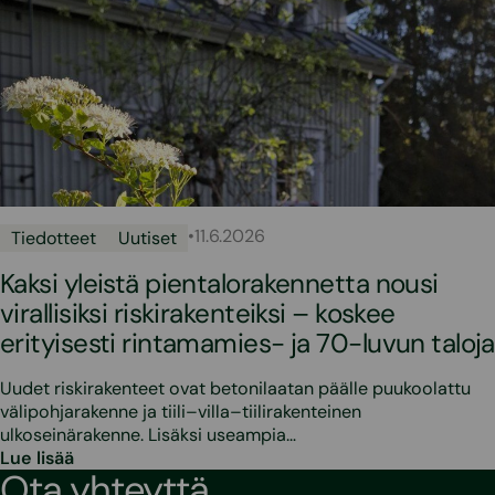
•
11.6.2026
Tiedotteet
Uutiset
Kaksi yleistä pientalorakennetta nousi
virallisiksi riskirakenteiksi – koskee
erityisesti rintamamies- ja 70-luvun taloja
Uudet riskirakenteet ovat betonilaatan päälle puukoolattu
välipohjarakenne ja tiili–villa–tiilirakenteinen
ulkoseinärakenne. Lisäksi useampia…
Lue lisää
Ota yhteyttä