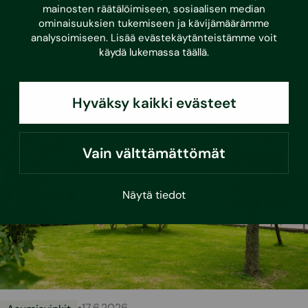
Radonmittaus- ja korjaus kuluttajille
mainosten räätälöimiseen, sosiaalisen median
ominaisuuksien tukemiseen ja kävijämäärämme
Lue myös
analysoimiseen. Lisää evästekäytänteistämme voit
käydä lukemassa
täällä
.
Hyväksy kaikki evästeet
Vain välttämättömät
Näytä tiedot
•
17.6.2026