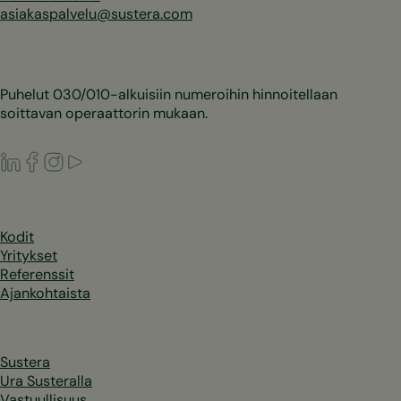
asiakaspalvelu@sustera.com
Puhelut 030/010-alkuisiin numeroihin hinnoitellaan
soittavan operaattorin mukaan.
LinkedIn
Facebook
Instagram
Youtube
Kodit
Yritykset
Referenssit
Ajankohtaista
Sustera
Ura Susteralla
Vastuullisuus