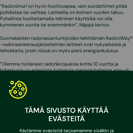
”Radonimuri on hyvin huoltovapaa, vain suodattimet pitää
puhdistaa tai vaihtaa. Laitteella on kolmen vuoden takuu.
Puhallinta huollattamalla tekninen käyttöikä voi olla
kymmenen vuotta tai enemmänkin”, Näppä kertoo.
Suomalaisten radonasiantuntijoiden kehittämän RadonWay®
-radonsaneerausjärjestelmän laitteet ovat nykyaikaisia ja
tehokkaita, joten niissä on myös pieni energiankulutus.
”Olemme hoitaneet radonkorjauksia kohta 10 vuotta ja
kokemusta on erilaisista kohteista pienistä halleista aina yli
10 000 neliömetrin kohteisiin. Ota yhteyttä, niin
ratkaisemme kiinteistösi radonhaasteet”, Mikko Näppä
sanoo.
Tutustu radonmittaus- ja korjauspalveluihimme täällä!
Liittyvät palvelut
TÄMÄ SIVUSTO KÄYTTÄÄ
EVÄSTEITÄ
Radonmittaus- ja korjaus taloyhtiöille ja isoille kiinteistöille
Käytämme evästeitä tarjoamamme sisällön ja