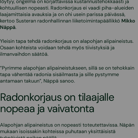
löytyy, ongelma on korjattavissa kustannustehokkaasti ja
kohtuullisen nopeasti. Radonkorjaus ei vaadi piha-alueiden
laajamittaisia avauksia ja on ohi usein parissa päivässä,
kertoo Susteran radonhallinnan liiketoimintapäällikkö
Mikko
Näppä
.
Yleisin tapa tehdä radonkorjaus on alapohjan alipaineistus.
Osaan kohteista voidaan tehdä myös tiivistyksiä ja
ilmanvaihdon säätöä.
”Pyrimme alapohjan alipaineistukseen, sillä se on tehokkain
tapa vähentää radonia sisäilmasta ja sille pystymme
antamaan takuun”, Näppä sanoo.
Radonkorjaus on tilaajalle
nopeaa ja vaivatonta
Alapohjan alipaineistus on nopeasti toteutettavissa. Näpän
mukaan isoissakin kohteissa puhutaan yksittäisistä
työpäivistä paikan päällä.