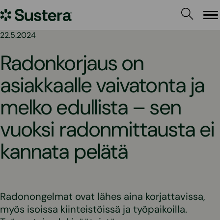
Siirry
Sustera
sisältöön
Va
22.5.2024
Radonkorjaus on
asiakkaalle vaivatonta ja
melko edullista – sen
vuoksi radonmittausta ei
kannata pelätä
Radonongelmat ovat lähes aina korjattavissa,
myös isoissa kiinteistöissä ja työpaikoilla.