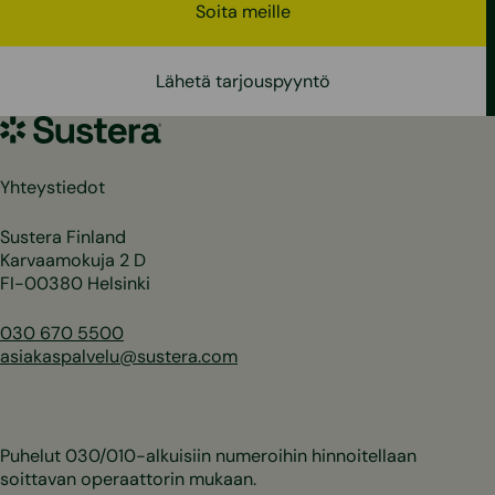
Soita meille
Lähetä tarjouspyyntö
Sustera
Yhteystiedot
Sustera Finland
Karvaamokuja 2 D
FI-00380 Helsinki
030 670 5500
asiakaspalvelu@sustera.com
Puhelut 030/010-alkuisiin numeroihin hinnoitellaan
soittavan operaattorin mukaan.