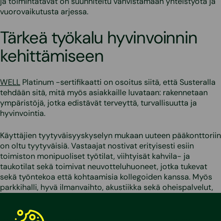
ja toimintatavat on suunniteltu vahvistamaan yhteistyötä ja
vuorovaikutusta arjessa.
Tärkeä työkalu hyvinvoinnin
kehittämiseen
WELL
Platinum -sertifikaatti on osoitus siitä, että Susteralla
tehdään sitä, mitä myös asiakkaille luvataan: rakennetaan
ympäristöjä, jotka edistävät terveyttä, turvallisuutta ja
hyvinvointia.
Käyttäjien tyytyväisyyskyselyn mukaan uuteen pääkonttoriin
on oltu tyytyväisiä. Vastaajat nostivat erityisesti esiin
toimiston monipuoliset työtilat, viihtyisät kahvila- ja
taukotilat sekä toimivat neuvotteluhuoneet, jotka tukevat
sekä työntekoa että kohtaamisia kollegoiden kanssa. Myös
parkkihalli, hyvä ilmanvaihto, akustiikka sekä oheispalvelut,
kuten kuntosali ja aamusauna, ovat saaneet kiitosta.
Kysymys “Miten tyytyväinen olet toimiston viihtyvyyteen ja