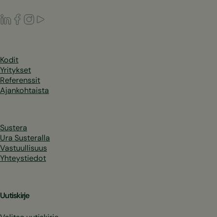
LinkedIn
Facebook
Instagram
Youtube
Kodit
Yritykset
Referenssit
Ajankohtaista
Sustera
Ura Susteralla
Vastuullisuus
Yhteystiedot
Uutiskirje