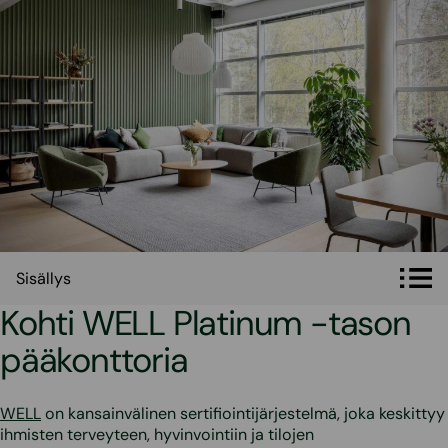
Sisällys
Sisällys
Kohti WELL Platinum -tason
pääkonttoria
WELL
on kansainvälinen sertifiointijärjestelmä, joka keskittyy
ihmisten terveyteen, hyvinvointiin ja tilojen