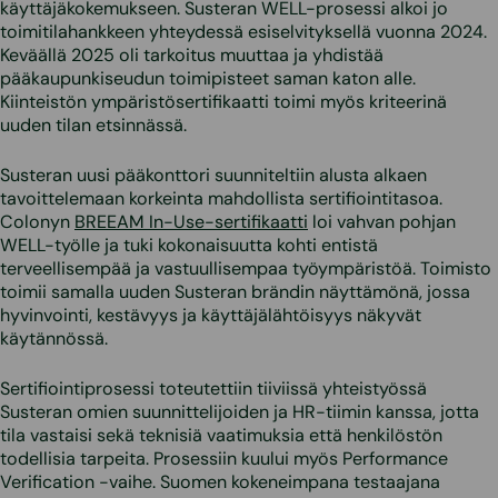
käyttäjäkokemukseen. Susteran WELL-prosessi alkoi jo
toimitilahankkeen yhteydessä esiselvityksellä vuonna 2024.
Keväällä 2025 oli tarkoitus muuttaa ja yhdistää
pääkaupunkiseudun toimipisteet saman katon alle.
Kiinteistön ympäristösertifikaatti toimi myös kriteerinä
uuden tilan etsinnässä.
Susteran uusi pääkonttori suunniteltiin alusta alkaen
tavoittelemaan korkeinta mahdollista sertifiointitasoa.
Colonyn
BREEAM In-Use-sertifikaatti
loi vahvan pohjan
WELL-työlle ja tuki kokonaisuutta kohti entistä
terveellisempää ja vastuullisempaa työympäristöä. Toimisto
toimii samalla uuden Susteran brändin näyttämönä, jossa
hyvinvointi, kestävyys ja käyttäjälähtöisyys näkyvät
käytännössä.
Sertifiointiprosessi toteutettiin tiiviissä yhteistyössä
Susteran omien suunnittelijoiden ja HR-tiimin kanssa, jotta
tila vastaisi sekä teknisiä vaatimuksia että henkilöstön
todellisia tarpeita. Prosessiin kuului myös Performance
Verification -vaihe. Suomen kokeneimpana testaajana