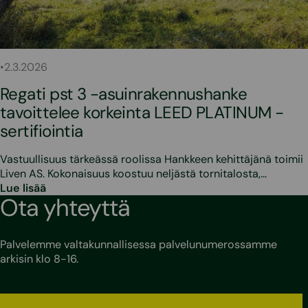
•
2.3.2026
Regati pst 3 -asuinrakennushanke
tavoittelee korkeinta LEED PLATINUM -
sertifiointia
Vastuullisuus tärkeässä roolissa Hankkeen kehittäjänä toimii
Liven AS. Kokonaisuus koostuu neljästä tornitalosta,…
Lue lisää
Ota yhteyttä
Palvelemme valtakunnallisessa palvelunumerossamme
arkisin klo 8-16.