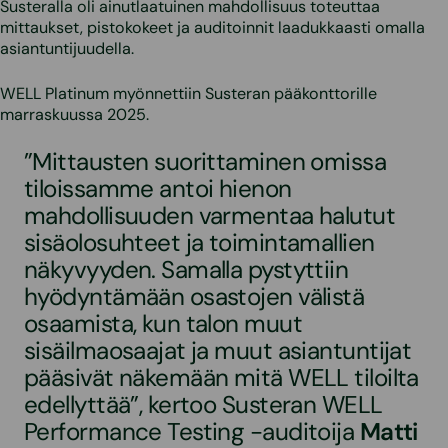
Susteralla oli ainutlaatuinen mahdollisuus toteuttaa
mittaukset, pistokokeet ja auditoinnit laadukkaasti omalla
asiantuntijuudella.
WELL Platinum myönnettiin Susteran pääkonttorille
marraskuussa 2025.
”Mittausten suorittaminen omissa
tiloissamme antoi hienon
mahdollisuuden varmentaa halutut
sisäolosuhteet ja toimintamallien
näkyvyyden. Samalla pystyttiin
hyödyntämään osastojen välistä
osaamista, kun talon muut
sisäilmaosaajat ja muut asiantuntijat
pääsivät näkemään mitä WELL tiloilta
edellyttää”, kertoo Susteran WELL
Performance Testing -auditoija
Matti