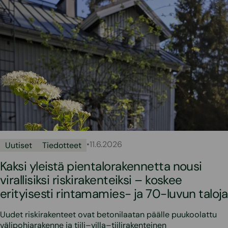
•
11.6.2026
Uutiset
Tiedotteet
Kaksi yleistä pientalorakennetta nousi
virallisiksi riskirakenteiksi – koskee
erityisesti rintamamies- ja 70-luvun taloja
Uudet riskirakenteet ovat betonilaatan päälle puukoolattu
välipohjarakenne ja tiili–villa–tiilirakenteinen