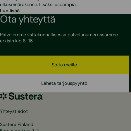
ulkoseinärakenne. Lisäksi useampia…
Lue lisää
Ota yhteyttä
Palvelemme valtakunnallisessa palvelunumerossamme
arkisin klo 8-16.
Soita meille
Lähetä tarjouspyyntö
Sustera
Yhteystiedot
Sustera Finland
Karvaamokuja 2 D