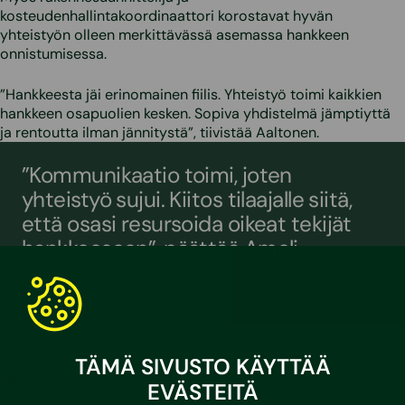
kosteudenhallintakoordinaattori korostavat hyvän
yhteistyön olleen merkittävässä asemassa hankkeen
onnistumisessa.
”Hankkeesta jäi erinomainen fiilis. Yhteistyö toimi kaikkien
hankkeen osapuolien kesken. Sopiva yhdistelmä jämptiyttä
ja rentoutta ilman jännitystä”, tiivistää Aaltonen.
”Kommunikaatio toimi, joten
yhteistyö sujui. Kiitos tilaajalle siitä,
että osasi resursoida oikeat tekijät
hankkeeseen”, päättää Ameli.
TÄMÄ SIVUSTO KÄYTTÄÄ
Liittyvät palvelut
EVÄSTEITÄ