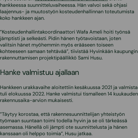
hankkeessa suunnitteluvaiheessa. Hän valvoi sekä ohjasi
laajennus- ja muutostyön kosteudenhallinnan toteutumista
koko hankkeen ajan.
”Kosteudenhallintakoordinaattori Wafa Ameli hoiti työnsä
jämptisti ja selkeästi. Pidin hänen työtavoistaan, joten
valitsin hänet myöhemmin myös erääseen toiseen
kohteeseen samaan tehtävää”, tiivistää Hyvinkään kaupungin
rakennuttamisen projektipäällikkö Sami Husu.
Hanke valmistuu ajallaan
Hankkeen urakkavaihe aloitettiin kesäkuussa 2021 ja valmista
tuli elokuussa 2022. Hanke valmistui tismalleen 14 kuukauden
rakennusaika-arvion mukaisesti.
”Täytyy korostaa, että rakennesuunnittelijan yhteistyön
työmaan suuntaan toimi todella hyvin ja se oli tärkeässä
asemassa. Hänellä oli jämpti ote suunnittelusta ja hänen
kanssaan oli helppo toimia”, Husu jatkaa.