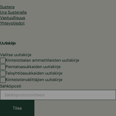
Sustera
Ura Susteralla
Vastuullisuus
Yhteystiedot
Uutiskirje
Valitse uutiskirje
Kiinteistöalan ammattilaisten uutiskirje
Pientaloasukkaiden uutiskirje
Taloyhtiöasukkaiden uutiskirje
Kiinteistönvälittäjien uutiskirje
Sähköposti