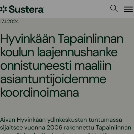
Siirry
Sustera
sisältöön
Va
17.1.2024
Hyvinkään Tapainlinnan
koulun laajennushanke
onnistuneesti maaliin
asiantuntijoidemme
koordinoimana
Aivan Hyvinkään ydinkeskustan tuntumassa
sijaitsee vuonna 2006 rakennettu Tapainlinnan