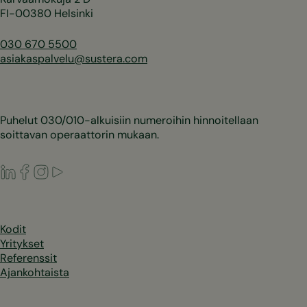
FI-00380 Helsinki
030 670 5500
asiakaspalvelu@sustera.com
Puhelut 030/010-alkuisiin numeroihin hinnoitellaan
soittavan operaattorin mukaan.
LinkedIn
Facebook
Instagram
Youtube
Kodit
Yritykset
Referenssit
Ajankohtaista