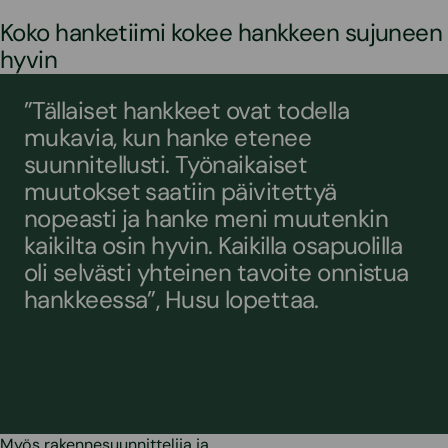
Koko hanketiimi kokee hankkeen sujuneen
hyvin
”Tällaiset hankkeet ovat todella
mukavia, kun hanke etenee
suunnitellusti. Työnaikaiset
muutokset saatiin päivitettyä
nopeasti ja hanke meni muutenkin
kaikilta osin hyvin. Kaikilla osapuolilla
oli selvästi yhteinen tavoite onnistua
hankkeessa”, Husu lopettaa.
Myös rakennesuunnittelija ja