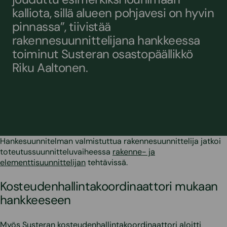
kalliota, sillä alueen pohjavesi on hyvin
pinnassa”, tiivistää
rakennesuunnittelijana hankkeessa
toiminut Susteran osastopäällikkö
Riku Aaltonen.
Hankesuunnitelman valmistuttua rakennesuunnittelija jatkoi
toteutussuunnitteluvaiheessa
rakenne- ja
elementtisuunnittelijan
tehtävissä.
Kosteudenhallintakoordinaattori mukaan
hankkeeseen
Myös Susteran
kosteudenhallintakoordinaattori
aloitti