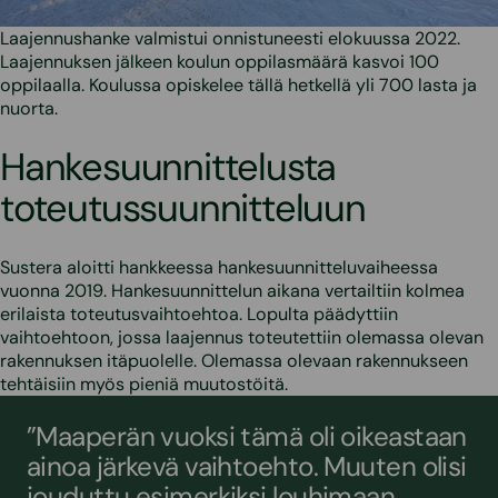
Laajennushanke valmistui onnistuneesti elokuussa 2022.
Laajennuksen jälkeen koulun oppilasmäärä kasvoi 100
oppilaalla. Koulussa opiskelee tällä hetkellä yli 700 lasta ja
nuorta.
Hankesuunnittelusta
toteutussuunnitteluun
Sustera aloitti hankkeessa hankesuunnitteluvaiheessa
vuonna 2019. Hankesuunnittelun aikana vertailtiin kolmea
erilaista toteutusvaihtoehtoa. Lopulta päädyttiin
vaihtoehtoon, jossa laajennus toteutettiin olemassa olevan
rakennuksen itäpuolelle. Olemassa olevaan rakennukseen
tehtäisiin myös pieniä muutostöitä.
”Maaperän vuoksi tämä oli oikeastaan
ainoa järkevä vaihtoehto. Muuten olisi
jouduttu esimerkiksi louhimaan