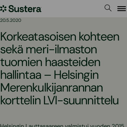
Siirry
Sustera
sisältöön
Va
20.5.2020
Korkeatasoisen kohteen
sekä meri-ilmaston
tuomien haasteiden
hallintaa – Helsingin
Merenkulkijanrannan
korttelin LVI-suunnittelu
Helsingin Lauttasaareen valmistui vuoden 2015