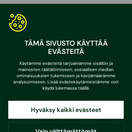
Lue myös:
TÄMÄ SIVUSTO KÄYTTÄÄ
EVÄSTEITÄ
Käytämme evästeitä tarjoamamme sisällön ja
mainosten räätälöimiseen, sosiaalisen median
ominaisuuksien tukemiseen ja kävijämäärämme
analysoimiseen. Lisää evästekäytänteistämme voit
käydä lukemassa
täällä
.
Hyväksy kaikki evästeet
Vain välttämättömät
•
17.6.2026