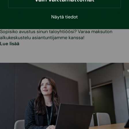
Asumisvinkit
Taloyhtiön energiaremonttiin uusi avustus
Näytä tiedot
– jopa 4 000 euroa asuntoa kohden
Sopisiko avustus sinun taloyhtiöösi? Varaa maksuton
alkukeskustelu asiantuntijamme kanssa!
Lue lisää