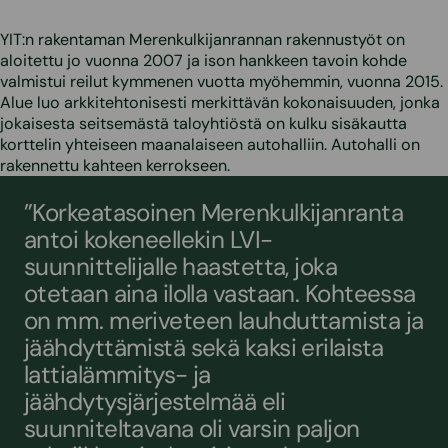
YIT:n rakentaman Merenkulkijanrannan rakennustyöt on
aloitettu jo vuonna 2007 ja ison hankkeen tavoin kohde
valmistui reilut kymmenen vuotta myöhemmin, vuonna 2015.
Alue luo arkkitehtonisesti merkittävän kokonaisuuden, jonka
jokaisesta seitsemästä taloyhtiöstä on kulku sisäkautta
korttelin yhteiseen maanalaiseen autohalliin. Autohalli on
rakennettu kahteen kerrokseen.
”Korkeatasoinen Merenkulkijanranta
antoi kokeneellekin LVI-
suunnittelijalle haastetta, joka
otetaan aina ilolla vastaan. Kohteessa
on mm. meriveteen lauhduttamista ja
jäähdyttämistä sekä kaksi erilaista
lattialämmitys- ja
jäähdytysjärjestelmää eli
suunniteltavana oli varsin paljon