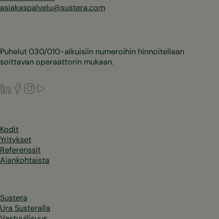
asiakaspalvelu@sustera.com
Puhelut 030/010-alkuisiin numeroihin hinnoitellaan
soittavan operaattorin mukaan.
LinkedIn
Facebook
Instagram
Youtube
Kodit
Yritykset
Referenssit
Ajankohtaista
Sustera
Ura Susteralla
Vastuullisuus