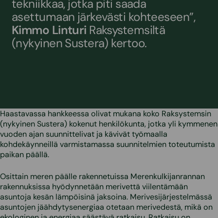
tekniikkaa, jotka piti saada
asettumaan järkevästi kohteeseen”,
Kimmo Linturi
Raksystemsiltä
(nykyinen Sustera) kertoo.
Haastavassa hankkeessa olivat mukana koko Raksystemsin
(nykyinen Sustera) kokenut henkilökunta, jotka yli kymmenen
vuoden ajan suunnittelivat ja kävivät työmaalla
kohdekäynneillä varmistamassa suunnitelmien toteutumista
paikan päällä.
Osittain meren päälle rakennetuissa Merenkulkijanrannan
rakennuksissa hyödynnetään merivettä viilentämään
asuntoja kesän lämpöisinä jaksoina. Merivesijärjestelmässä
asuntojen jäähdytysenergiaa otetaan merivedestä, mikä on
ekologinen ja energiaa säästävä ratkaisu. Ratkaisu on