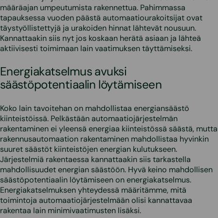
määräajan umpeutumista rakennettua. Pahimmassa
tapauksessa vuoden päästä automaatiourakoitsijat ovat
täystyöllistettyjä ja urakoiden hinnat lähtevät nousuun.
Kannattaakin siis nyt jos koskaan herätä asiaan ja lähteä
aktiivisesti toimimaan lain vaatimuksen täyttämiseksi.
Energiakatselmus avuksi
säästöpotentiaalin löytämiseen
Koko lain tavoitehan on mahdollistaa energiansäästö
kiinteistöissä. Pelkästään automaatiojärjestelmän
rakentaminen ei yleensä energiaa kiinteistössä säästä, mutta
rakennusautomaation rakentaminen mahdollistaa hyvinkin
suuret säästöt kiinteistöjen energian kulutukseen.
Järjestelmiä rakentaessa kannattaakin siis tarkastella
mahdollisuudet energian säästöön. Hyvä keino mahdollisen
säästöpotentiaalin löytämiseen on energiakatselmus.
Energiakatselmuksen yhteydessä määritämme, mitä
toimintoja automaatiojärjestelmään olisi kannattavaa
rakentaa lain minimivaatimusten lisäksi.