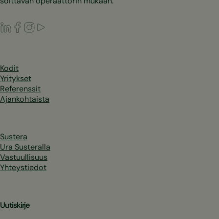
soittavan operaattorin mukaan.
LinkedIn
Facebook
Instagram
Youtube
Kodit
Yritykset
Referenssit
Ajankohtaista
Sustera
Ura Susteralla
Vastuullisuus
Yhteystiedot
Uutiskirje