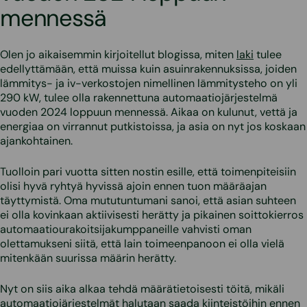
mennessä
Olen jo aikaisemmin kirjoitellut blogissa, miten
laki
tulee
edellyttämään, että muissa kuin asuinrakennuksissa, joiden
lämmitys- ja iv-verkostojen nimellinen lämmitysteho on yli
290 kW, tulee olla rakennettuna automaatiojärjestelmä
vuoden 2024 loppuun mennessä. Aikaa on kulunut, vettä ja
energiaa on virrannut putkistoissa, ja asia on nyt jos koskaan
ajankohtainen.
Tuolloin pari vuotta sitten nostin esille, että toimenpiteisiin
olisi hyvä ryhtyä hyvissä ajoin ennen tuon määräajan
täyttymistä. Oma mututuntumani sanoi, että asian suhteen
ei olla kovinkaan aktiivisesti herätty ja pikainen soittokierros
automaatiourakoitsijakumppaneille vahvisti oman
olettamukseni siitä, että lain toimeenpanoon ei olla vielä
mitenkään suurissa määrin herätty.
Nyt on siis aika alkaa tehdä määrätietoisesti töitä, mikäli
automaatiojärjestelmät halutaan saada kiinteistöihin ennen