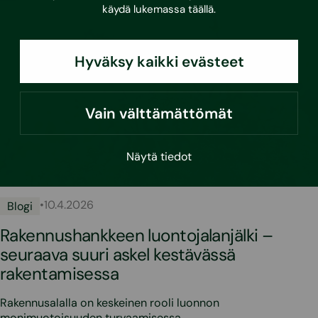
käydä lukemassa
täällä
.
Hyväksy kaikki evästeet
Vain välttämättömät
Näytä tiedot
•
10.4.2026
Blogi
Rakennushankkeen luontojalanjälki –
seuraava suuri askel kestävässä
rakentamisessa
Rakennusalalla on keskeinen rooli luonnon
monimuotoisuuden turvaamisessa.