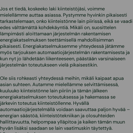
Jos et tiedä, koskeeko laki kiinteistöjäsi, voimme
mielellämme auttaa asiassa. Pystymme hyvinkin pikaisesti
tarkastelemaan, onko kiinteistönne lain piirissä, eikä se vaadi
edes välttämättä kohdekäyntiä. Mikäli on, suosittelen
lämpimästi aloittamaan järjestelmän rakentamisen
energiakatselmuksen teettämisellä mahdollisimman
pikaisesti. Energiakatselmuksemme yhteydessä jätämme
myös tarjouksen automaatiojärjestelmän rakentamisesta ja
kun nyt jo lähdetään liikenteeseen, päästään varsinaiseen
järjestelmän toteutukseen vielä pikaisestikin.
Ole siis rohkeasti yhteydessä meihin, mikäli kaipaat apua
asian suhteen. Autamme mielellämme selvittämisessä,
kuuluuko kiinteistönne lain piiriin ja tämän jälkeen
energiakatselmuksen toteutuksessa ja hakemassa se
järkevin toteutus kiinteistöllenne. Hyvällä
automaatiojärjestelmällä voidaan saavuttaa paljon hyvää –
energian säästöä, kiinteistötekniikan ja olosuhteiden
hallittavuutta, helpompaa ylläpitoa ja kaiken tämän muun
hyvän lisäksi saadaan se lain vaatimuskin täytettyä.