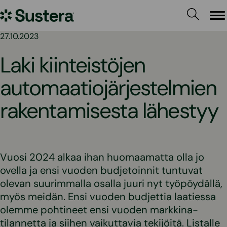
Siirry
Sustera
sisältöön
Va
27.10.2023
Laki kiinteistöjen
automaatiojärjestelmien
rakentamisesta lähestyy
Vuosi 2024 alkaa ihan huomaamatta olla jo
ovella ja ensi vuoden budjetoinnit tuntuvat
olevan suurimmalla osalla juuri nyt työpöydällä,
myös meidän. Ensi vuoden budjettia laatiessa
olemme pohtineet ensi vuoden markkina-
tilannetta ja siihen vaikuttavia tekijöitä. Listalle