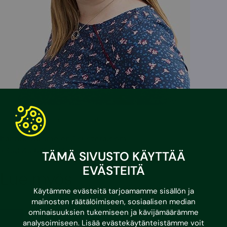
Hanna Stammeier
Johtava energia-asiantuntija
hanna.stammeier@sustera.com
+358 45 676 5245
TÄMÄ SIVUSTO KÄYTTÄÄ
EVÄSTEITÄ
Lue myös
Käytämme evästeitä tarjoamamme sisällön ja
mainosten räätälöimiseen, sosiaalisen median
ominaisuuksien tukemiseen ja kävijämäärämme
analysoimiseen. Lisää evästekäytänteistämme voit