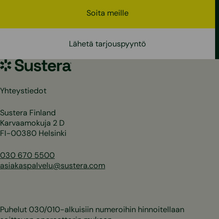
Soita meille
Lähetä tarjouspyyntö
Sustera
Yhteystiedot
Sustera Finland
Karvaamokuja 2 D
FI-00380 Helsinki
030 670 5500
asiakaspalvelu@sustera.com
Puhelut 030/010-alkuisiin numeroihin hinnoitellaan