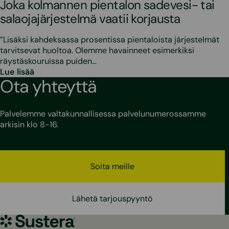
Joka kolmannen pientalon sadevesi- tai
salaojajärjestelmä vaatii korjausta
”Lisäksi kahdeksassa prosentissa pientaloista järjestelmät
tarvitsevat huoltoa. Olemme havainneet esimerkiksi
räystäskouruissa puiden…
Lue lisää
Ota yhteyttä
Palvelemme valtakunnallisessa palvelunumerossamme
arkisin klo 8-16.
Soita meille
Lähetä tarjouspyyntö
Sustera