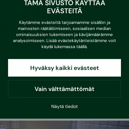
TÄMÄ SIVUSTO KÄYTTÄÄ
EVÄSTEITÄ
Käytämme evästeitä tarjoamamme sisällön ja
mainosten räätälöimiseen, sosiaalisen median
ominaisuuksien tukemiseen ja kävijämäärämme
analysoimiseen. Lisää evästekäytänteistämme voit
•
11.6.2026
Uutiset
Tiedotteet
käydä lukemassa
täällä
.
Kaksi yleistä pientalorakennetta nousi
virallisiksi riskirakenteiksi – koskee
Hyväksy kaikki evästeet
erityisesti rintamamies- ja 70-luvun taloja
Uudet riskirakenteet ovat betonilaatan päälle puukoolattu
Vain välttämättömät
välipohjarakenne ja tiili–villa–tiilirakenteinen
ulkoseinärakenne. Lisäksi useampia…
Lue lisää
Näytä tiedot