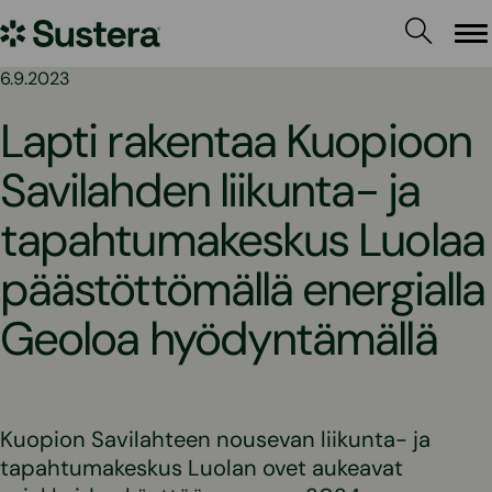
Siirry
Sustera
sisältöön
Va
6.9.2023
Lapti rakentaa Kuopioon
Savilahden liikunta- ja
tapahtumakeskus Luolaa
päästöttömällä energialla
Geoloa hyödyntämällä
Kuopion Savilahteen nousevan liikunta- ja
tapahtumakeskus Luolan ovet aukeavat