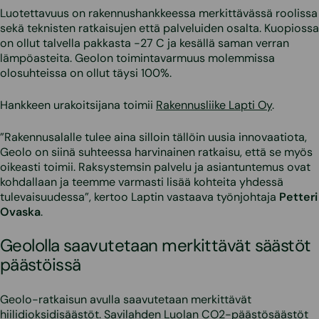
Luotettavuus on rakennushankkeessa merkittävässä roolissa
sekä teknisten ratkaisujen että palveluiden osalta. Kuopiossa
on ollut talvella pakkasta -27 C ja kesällä saman verran
lämpöasteita. Geolon toimintavarmuus molemmissa
olosuhteissa on ollut täysi 100%.
Hankkeen urakoitsijana toimii
Rakennusliike Lapti Oy
.
”Rakennusalalle tulee aina silloin tällöin uusia innovaatiota,
Geolo on siinä suhteessa harvinainen ratkaisu, että se myös
oikeasti toimii. Raksystemsin palvelu ja asiantuntemus ovat
kohdallaan ja teemme varmasti lisää kohteita yhdessä
tulevaisuudessa”, kertoo Laptin vastaava työnjohtaja
Petteri
Ovaska
.
Geololla saavutetaan merkittävät säästöt
päästöissä
Geolo-ratkaisun avulla saavutetaan merkittävät
hiilidioksidisäästöt. Savilahden Luolan CO2-päästösäästöt