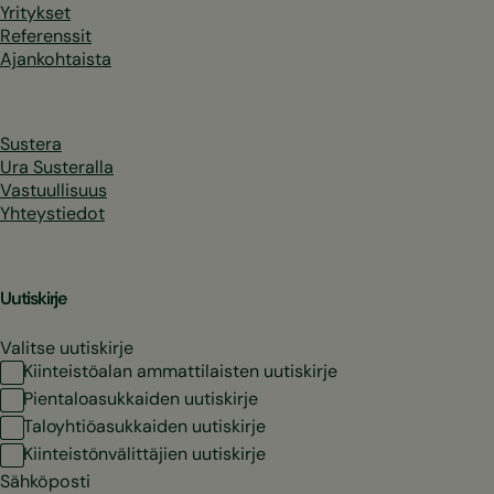
Yritykset
Referenssit
Ajankohtaista
Sustera
Ura Susteralla
Vastuullisuus
Yhteystiedot
Uutiskirje
Valitse uutiskirje
Kiinteistöalan ammattilaisten uutiskirje
Pientaloasukkaiden uutiskirje
Taloyhtiöasukkaiden uutiskirje
Kiinteistönvälittäjien uutiskirje
Sähköposti