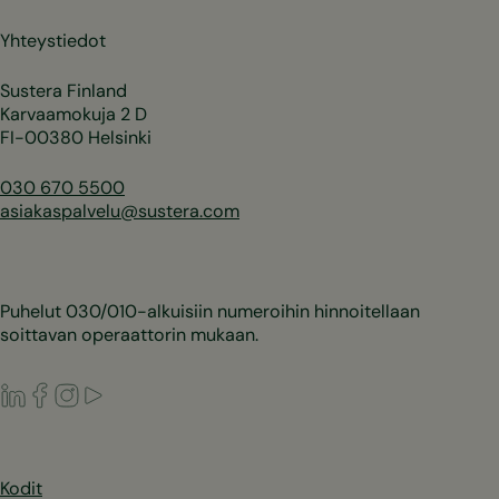
Yhteystiedot
Sustera Finland
Karvaamokuja 2 D
FI-00380 Helsinki
030 670 5500
asiakaspalvelu@sustera.com
Puhelut 030/010-alkuisiin numeroihin hinnoitellaan
soittavan operaattorin mukaan.
LinkedIn
Facebook
Instagram
Youtube
Kodit