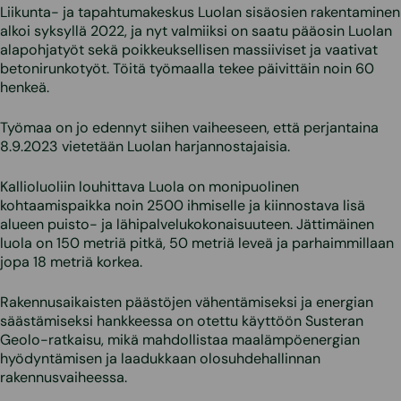
Liikunta- ja tapahtumakeskus Luolan sisäosien rakentaminen
alkoi syksyllä 2022, ja nyt valmiiksi on saatu pääosin Luolan
alapohjatyöt sekä poikkeuksellisen massiiviset ja vaativat
betonirunkotyöt. Töitä työmaalla tekee päivittäin noin 60
henkeä.
Työmaa on jo edennyt siihen vaiheeseen, että perjantaina
8.9.2023 vietetään Luolan harjannostajaisia.
Kallioluoliin louhittava Luola on monipuolinen
kohtaamispaikka noin 2500 ihmiselle ja kiinnostava lisä
alueen puisto- ja lähipalvelukokonaisuuteen. Jättimäinen
luola on 150 metriä pitkä, 50 metriä leveä ja parhaimmillaan
jopa 18 metriä korkea.
Rakennusaikaisten päästöjen vähentämiseksi ja energian
säästämiseksi hankkeessa on otettu käyttöön Susteran
Geolo-ratkaisu, mikä mahdollistaa maalämpöenergian
hyödyntämisen ja laadukkaan olosuhdehallinnan
rakennusvaiheessa.