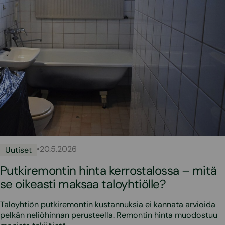
•
20.5.2026
Uutiset
Putkiremontin hinta kerrostalossa – mitä
se oikeasti maksaa taloyhtiölle?
Taloyhtiön putkiremontin kustannuksia ei kannata arvioida
pelkän neliöhinnan perusteella. Remontin hinta muodostuu