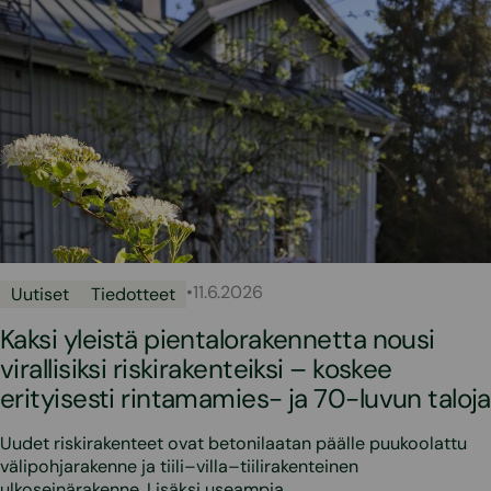
•
11.6.2026
Uutiset
Tiedotteet
Kaksi yleistä pientalorakennetta nousi
virallisiksi riskirakenteiksi – koskee
erityisesti rintamamies- ja 70-luvun taloja
Uudet riskirakenteet ovat betonilaatan päälle puukoolattu
välipohjarakenne ja tiili–villa–tiilirakenteinen
ulkoseinärakenne. Lisäksi useampia…