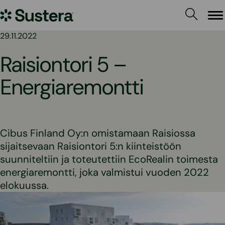
Siirry
Sustera
sisältöön
Va
29.11.2022
Raisiontori 5 –
Energiaremontti
Cibus Finland Oy:n omistamaan Raisiossa
sijaitsevaan Raisiontori 5:n kiinteistöön
suunniteltiin ja toteutettiin EcoRealin toimesta
energiaremontti, joka valmistui vuoden 2022
elokuussa.