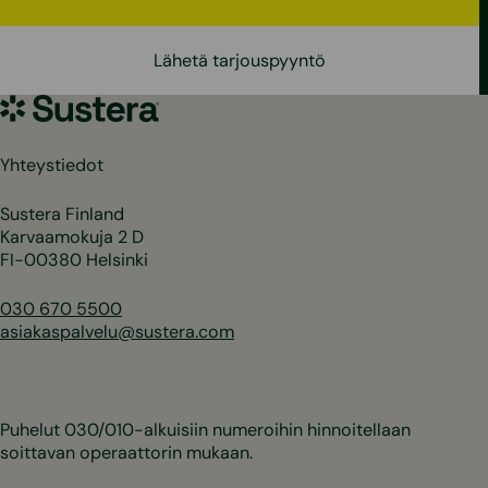
Lähetä tarjouspyyntö
Sustera
Yhteystiedot
Sustera Finland
Karvaamokuja 2 D
FI-00380 Helsinki
030 670 5500
asiakaspalvelu@sustera.com
Puhelut 030/010-alkuisiin numeroihin hinnoitellaan
soittavan operaattorin mukaan.