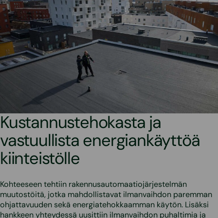
Kustannustehokasta ja
vastuullista energiankäyttöä
kiinteistölle
Kohteeseen tehtiin rakennusautomaatiojärjestelmän
muutostöitä, jotka mahdollistavat ilmanvaihdon paremman
ohjattavuuden sekä energiatehokkaamman käytön. Lisäksi
hankkeen yhteydessä uusittiin ilmanvaihdon puhaltimia ja