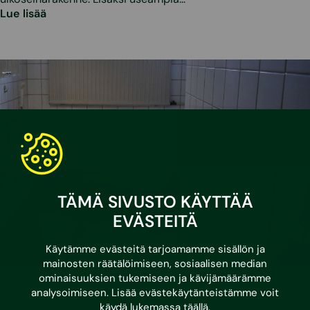
Lue lisää
TÄMÄ SIVUSTO KÄYTTÄÄ
EVÄSTEITÄ
Käytämme evästeitä tarjoamamme sisällön ja
mainosten räätälöimiseen, sosiaalisen median
ominaisuuksien tukemiseen ja kävijämäärämme
•
20.5.2026
Uutiset
analysoimiseen. Lisää evästekäytänteistämme voit
käydä lukemassa
täällä
.