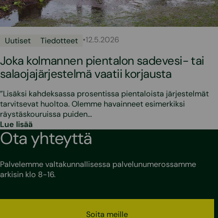
•
12.5.2026
Uutiset
Tiedotteet
Joka kolmannen pientalon sadevesi- tai
salaojajärjestelmä vaatii korjausta
”Lisäksi kahdeksassa prosentissa pientaloista järjestelmät
tarvitsevat huoltoa. Olemme havainneet esimerkiksi
räystäskouruissa puiden…
Lue lisää
Ota yhteyttä
Palvelemme valtakunnallisessa palvelunumerossamme
arkisin klo 8-16.
Soita meille