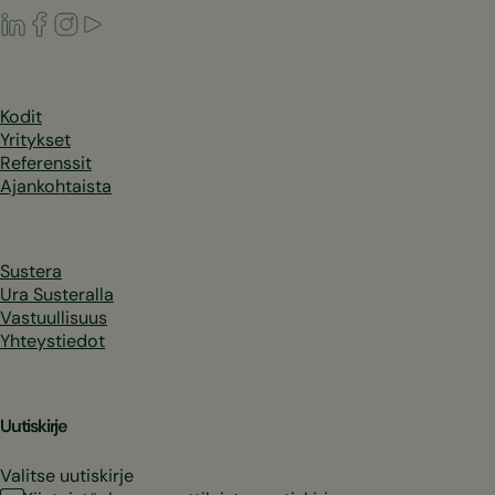
LinkedIn
Facebook
Instagram
Youtube
Kodit
Yritykset
Referenssit
Ajankohtaista
Sustera
Ura Susteralla
Vastuullisuus
Yhteystiedot
Uutiskirje
Valitse uutiskirje