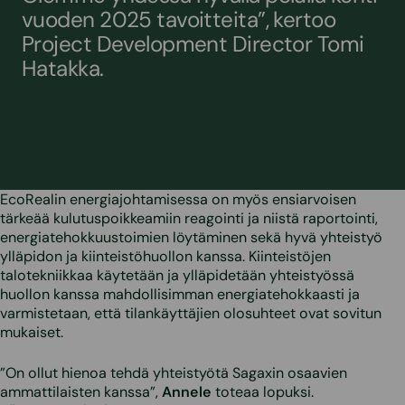
vuoden 2025 tavoitteita”, kertoo
Project Development Director Tomi
Hatakka.
EcoRealin energiajohtamisessa on myös ensiarvoisen
tärkeää kulutuspoikkeamiin reagointi ja niistä raportointi,
energiatehokkuustoimien löytäminen sekä hyvä yhteistyö
ylläpidon ja kiinteistöhuollon kanssa. Kiinteistöjen
talotekniikkaa käytetään ja ylläpidetään yhteistyössä
huollon kanssa mahdollisimman energiatehokkaasti ja
varmistetaan, että tilankäyttäjien olosuhteet ovat sovitun
mukaiset.
”On ollut hienoa tehdä yhteistyötä Sagaxin osaavien
ammattilaisten kanssa”,
Annele
toteaa lopuksi.