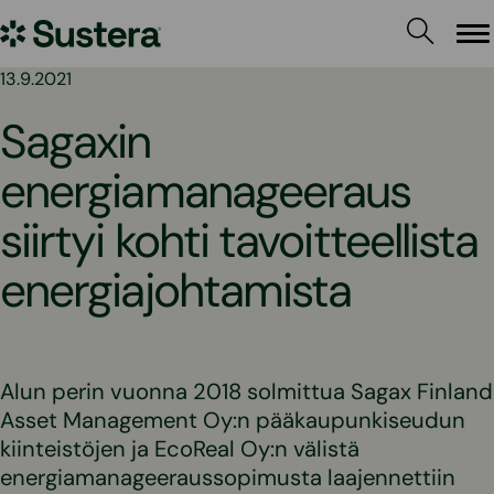
Siirry
Sustera
sisältöön
Va
13.9.2021
Sagaxin
energiamanageeraus
siirtyi kohti tavoitteellista
energiajohtamista
Alun perin vuonna 2018 solmittua Sagax Finland
Asset Management Oy:n pääkaupunkiseudun
kiinteistöjen ja EcoReal Oy:n välistä
energiamanageeraussopimusta laajennettiin