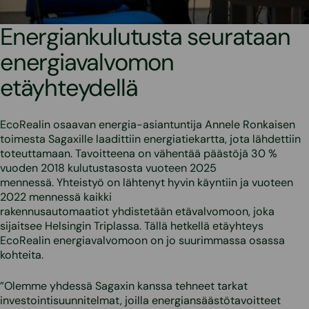
Energiankulutusta seurataan
energiavalvomon
etäyhteydellä
EcoRealin osaavan energia-asiantuntija Annele Ronkaisen
toimesta Sagaxille laadittiin energiatiekartta, jota lähdettiin
toteuttamaan. Tavoitteena on vähentää päästöjä 30 %
vuoden 2018 kulutustasosta vuoteen 2025
mennessä. Yhteistyö on lähtenyt hyvin käyntiin ja vuoteen
2022 mennessä kaikki
rakennusautomaatiot yhdistetään etävalvomoon, joka
sijaitsee Helsingin Triplassa. Tällä hetkellä etäyhteys
EcoRealin energiavalvomoon on jo suurimmassa osassa
kohteita.
”Olemme yhdessä Sagaxin kanssa tehneet tarkat
investointisuunnitelmat, joilla energiansäästötavoitteet