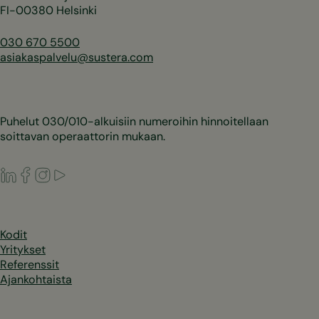
FI-00380 Helsinki
030 670 5500
asiakaspalvelu@sustera.com
Puhelut 030/010-alkuisiin numeroihin hinnoitellaan
soittavan operaattorin mukaan.
LinkedIn
Facebook
Instagram
Youtube
Kodit
Yritykset
Referenssit
Ajankohtaista