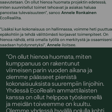
saavutetaan. On ollut hienoa huomata projektin edetessä,
miten suunnitellut toimet tehoavat ja asiakas haluaa
panostaa tulevaisuuteen”, sanoo
Annele Ronkainen
EcoRealilta.
”Lisäksi kun kokonaisuus on hallinnassa, voimme heti puuttua
epäkohtiin ja tehdä välittömästi korjaavat toimenpiteet. On
hienoa nähdä, että omalla työllä on merkitystä ja osaamiseni
saadaan hyödynnetyksi”,
Annele
iloitsee.
”On ollut hienoa huomata, miten
kumppanuus on rakentunut
viimeisen parin vuoden aikana ja
olemme päässeet pienistä
kokonaisuuksista suurempiin linjoihin.
Yhdessä EcoRealin ammattilaisten
kanssa on ollut helppoa työskennellä
ja meidän toiveemme on kuultu.
Olemme yhdessä hyvällä polulla kohti