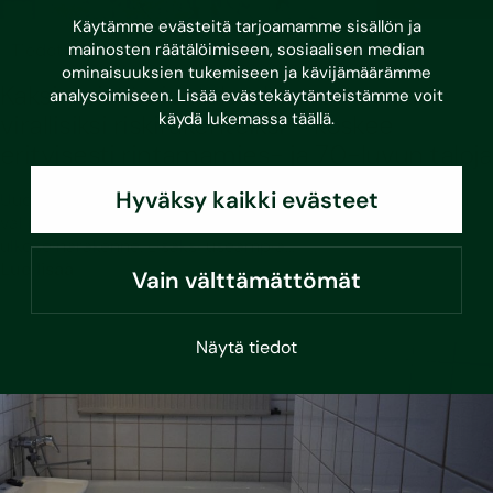
Käytämme evästeitä tarjoamamme sisällön ja
•
11.6.2026
mainosten räätälöimiseen, sosiaalisen median
Tiedotteet
Uutiset
ominaisuuksien tukemiseen ja kävijämäärämme
Kaksi yleistä pientalorakennetta nousi
analysoimiseen. Lisää evästekäytänteistämme voit
käydä lukemassa
täällä
.
virallisiksi riskirakenteiksi – koskee
erityisesti rintamamies- ja 70-luvun taloja
Hyväksy kaikki evästeet
Uudet riskirakenteet ovat betonilaatan päälle puukoolattu
välipohjarakenne ja tiili–villa–tiilirakenteinen
ulkoseinärakenne. Lisäksi useampia…
Lue lisää
Vain välttämättömät
Näytä tiedot