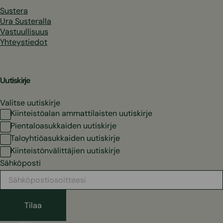
Sustera
Ura Susteralla
Vastuullisuus
Yhteystiedot
Uutiskirje
Valitse uutiskirje
Kiinteistöalan ammattilaisten uutiskirje
Pientaloasukkaiden uutiskirje
Taloyhtiöasukkaiden uutiskirje
Kiinteistönvälittäjien uutiskirje
Sähköposti