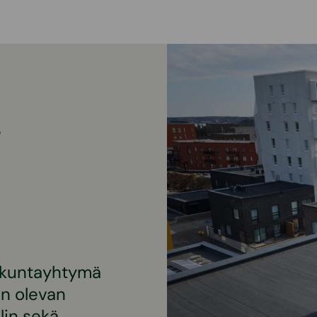
-
akuntayhtymä
an olevan
lin sekä