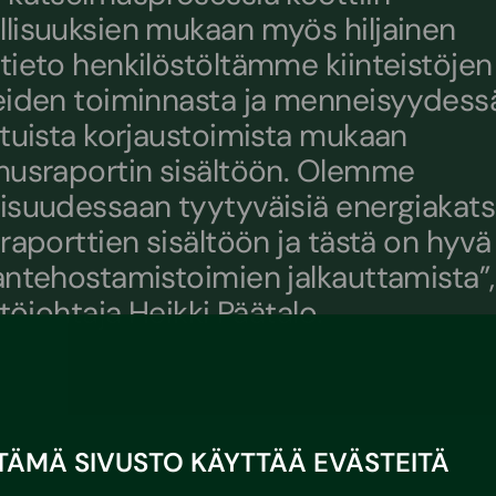
lisuuksien mukaan myös hiljainen
tieto henkilöstöltämme kiinteistöjen
eiden toiminnasta ja menneisyydess
etuista korjaustoimista mukaan
musraportin sisältöön. Olemme
isuudessaan tyytyväisiä energiakat
raporttien sisältöön ja tästä on hyvä
antehostamistoimien jalkauttamista”,
stöjohtaja Heikki Päätalo.
TÄMÄ SIVUSTO KÄYTTÄÄ EVÄSTEITÄ