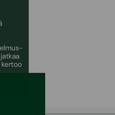
ä
selmus-
 jatkaa
 kertoo