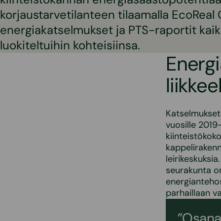
korjaustarvetilanteen tilaamalla EcoReal 
energiakatselmukset ja PTS-raportit kaikk
luokiteltuihin kohteisiinsa.
Energ
liikke
Katselmukset 
vuosille 2019
kiinteistökok
kappelirakenn
leirikeskuksi
seurakunta on
energianteho
parhaillaan v
”Osana