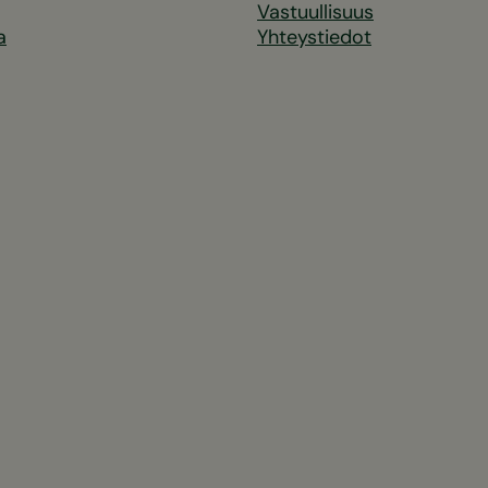
Vastuullisuus
a
Yhteystiedot