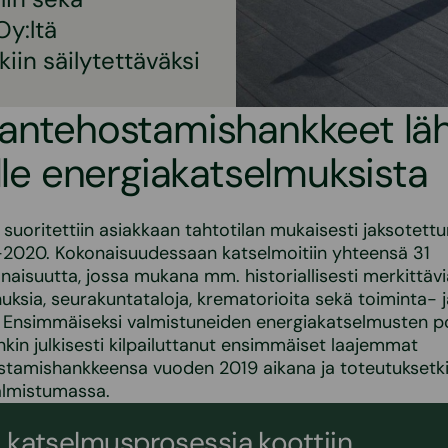
Oy:ltä
iin säilytettäväksi
iantehostamishankkeet lä
elle energiakatselmuksista
suoritettiin asiakkaan tahtotilan mukaisesti jaksotettu
-2020. Kokonaisuudessaan katselmoitiin yhteensä 31
onaisuutta, jossa mukana mm. historiallisesti merkittävi
uksia, seurakuntataloja, krematorioita sekä toiminta- j
a. Ensimmäiseksi valmistuneiden energiakatselmusten p
kin julkisesti kilpailuttanut ensimmäiset laajemmat
stamishankkeensa vuoden 2019 aikana ja toteutuksetk
almistumassa.
 katselmusprosessia koottiin