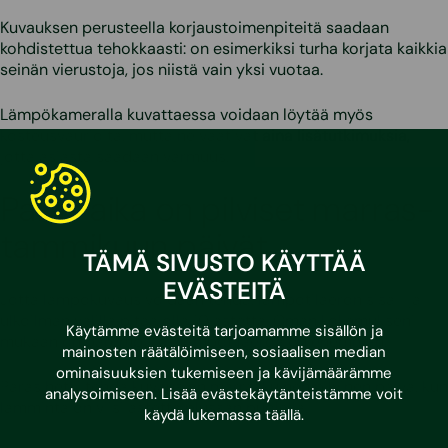
Kuvauksen perusteella korjaustoimenpiteitä saadaan
kohdistettua tehokkaasti: on esimerkiksi turha korjata kaikkia
seinän vierustoja, jos niistä vain yksi vuotaa.
Lämpökameralla kuvattaessa voidaan löytää myös
kosteusvaurioita, mutta ne vaativat aina lisätutkimuksia,
jotta asiasta saadaan varmuus.
Paras aika on pilviset marras-
tammikuun päivät
TÄMÄ SIVUSTO KÄYTTÄÄ
EVÄSTEITÄ
Jotta lämpökuvaus voidaan tehdä, lämpötilaeron sisä- ja
ulkoilman välillä pitää olla 10 astetta. Oman kokemukseni
Käytämme evästeitä tarjoamamme sisällön ja
mukaan on parempi, jos lämpötilaeroa on enemmän.
mainosten räätälöimiseen, sosiaalisen median
ominaisuuksien tukemiseen ja kävijämäärämme
Paras hetki tehdä kuvaus on marraskuinen pilvinen päivä, kun
analysoimiseen. Lisää evästekäytänteistämme voit
lämmintä on viisi astetta plussan puolella.
käydä lukemassa
täällä
.