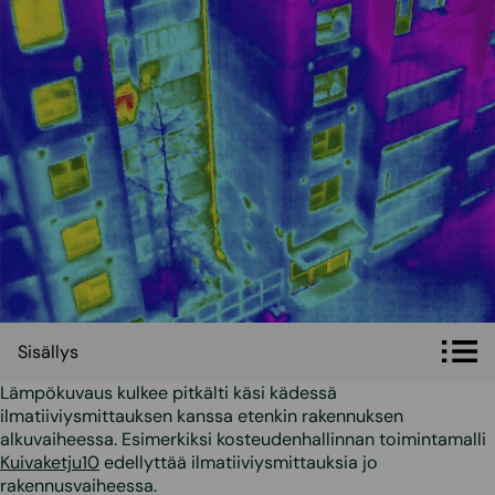
Sisällys
Sisällys
Lämpökuvaus kulkee pitkälti käsi kädessä
ilmatiiviysmittauksen kanssa etenkin rakennuksen
alkuvaiheessa. Esimerkiksi kosteudenhallinnan toimintamalli
Kuivaketju10
edellyttää ilmatiiviysmittauksia jo
rakennusvaiheessa.