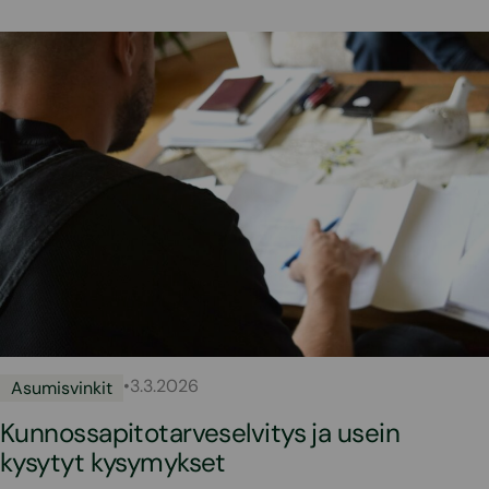
•
3.3.2026
Asumisvinkit
Kunnossapitotarveselvitys ja usein
kysytyt kysymykset