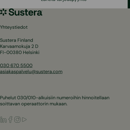
Sustera
Yhteystiedot
Sustera Finland
Karvaamokuja 2 D
FI-00380 Helsinki
030 670 5500
asiakaspalvelu@sustera.com
Puhelut 030/010-alkuisiin numeroihin hinnoitellaan
soittavan operaattorin mukaan.
LinkedIn
Facebook
Instagram
Youtube