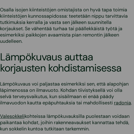
Osalla isojen kiinteistöjen omistajista on hyvä tapa toimia
kiinteistöjen kunnossapidossa: teetetään nippu tarvittavia
tutkimuksia kerralla ja vasta sen jälkeen suunnitella
korjaukset. Se vähentää turhaa tai päällekkäistä työtä ja
esimerkiksi paikkojen avaamista pian remontin jälkeen
uudelleen.
Lämpökuvaus auttaa
korjausten kohdistamisessa
Lämpökuvaus voi paljastaa esimerkiksi sen, että alapohjan
läpimenossa on ilmavuoto. Kohdan tiivistyksellä voi olla
selvä terveysvaikutus, kun sisäilmaan ei enää päädy
ilmavuodon kautta epäpuhtauksia tai mahdollisesti
radonia
.
Valesokkeli
kohteissa lämpökuvauksilla puolestaan voidaan
paikantaa kohdat, joihin rakenneavaukset kannattaa tehdä,
kun sokkelin kuntoa tutkitaan tarkemmin.