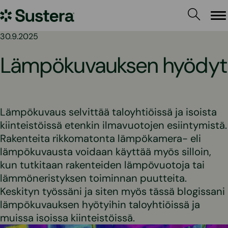
Siirry
Sustera
sisältöön
Va
30.9.2025
Lämpökuvauksen hyödyt
Lämpökuvaus selvittää taloyhtiöissä ja isoista
kiinteistöissä etenkin ilmavuotojen esiintymistä.
Rakenteita rikkomatonta lämpökamera- eli
lämpökuvausta voidaan käyttää myös silloin,
kun tutkitaan rakenteiden lämpövuotoja tai
lämmöneristyksen toiminnan puutteita.
Keskityn työssäni ja siten myös tässä blogissani
lämpökuvauksen hyötyihin taloyhtiöissä ja
muissa isoissa kiinteistöissä.