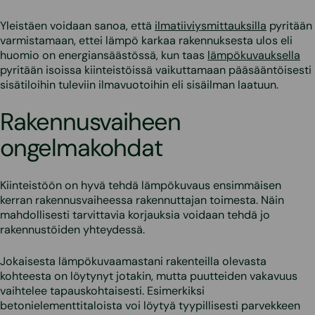
Yleistäen voidaan sanoa, että
ilmatiiviysmittauksilla
pyritään
varmistamaan, ettei lämpö karkaa rakennuksesta ulos eli
huomio on energiansäästössä, kun taas
lämpökuvauksella
pyritään isoissa kiinteistöissä vaikuttamaan pääsääntöisesti
sisätiloihin tuleviin ilmavuotoihin eli sisäilman laatuun.
Rakennusvaiheen
ongelmakohdat
Kiinteistöön on hyvä tehdä lämpökuvaus ensimmäisen
kerran rakennusvaiheessa rakennuttajan toimesta. Näin
mahdollisesti tarvittavia korjauksia voidaan tehdä jo
rakennustöiden yhteydessä.
Jokaisesta lämpökuvaamastani rakenteilla olevasta
kohteesta on löytynyt jotakin, mutta puutteiden vakavuus
vaihtelee tapauskohtaisesti. Esimerkiksi
betonielementtitaloista voi löytyä tyypillisesti parvekkeen