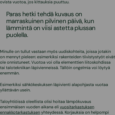
ovista vuotoa, jos kittauksia puuttuu.
Paras hetki tehdä kuvaus on
marraskuinen pilvinen päivä, kun
lämmintä on viisi astetta plussan
puolella.
Minulle on tullut vastaan myös uudiskohteita, joissa jotakin
on mennyt pieleen: esimerkiksi rakenteiden tiivistystyöt eivät
ole onnistuneet. Vuotoa voi olla elementtien liitoskohdissa
tai talotekniikan läpivienneissä. Tällöin ongelmia voi löytyä
enemmän.
Esimerkiksi sähkökeskuksen läpivienti alapohjasta vuotaa
yllättävän usein.
Taloyhtiöissä oleellista olisi hoitaa lämpökuvaus
ensimmäisen vuoden aikana eli
vuositarkastuksen
ennakkotarkastuksen
yhteydessä. Korjauksia on helpompi