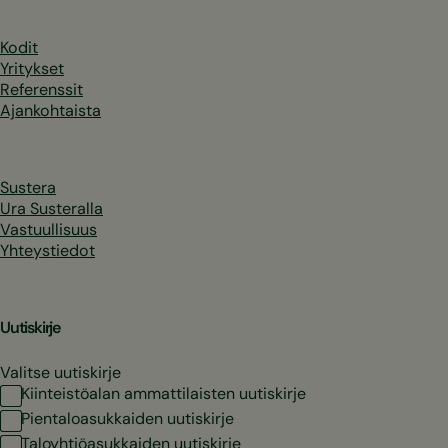
Kodit
Yritykset
Referenssit
Ajankohtaista
Sustera
Ura Susteralla
Vastuullisuus
Yhteystiedot
Uutiskirje
Valitse uutiskirje
Kiinteistöalan ammattilaisten uutiskirje
Pientaloasukkaiden uutiskirje
Taloyhtiöasukkaiden uutiskirje