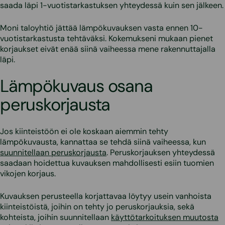
saada läpi 1-vuotistarkastuksen yhteydessä kuin sen jälkeen.
Moni taloyhtiö jättää lämpökuvauksen vasta ennen 10-
vuotistarkastusta tehtäväksi. Kokemukseni mukaan pienet
korjaukset eivät enää siinä vaiheessa mene rakennuttajalla
läpi.
Lämpökuvaus osana
peruskorjausta
Jos kiinteistöön ei ole koskaan aiemmin tehty
lämpökuvausta, kannattaa se tehdä siinä vaiheessa, kun
suunnitellaan peruskorjausta
. Peruskorjauksen yhteydessä
saadaan hoidettua kuvauksen mahdollisesti esiin tuomien
vikojen korjaus.
Kuvauksen perusteella korjattavaa löytyy usein vanhoista
kiinteistöistä, joihin on tehty jo peruskorjauksia, sekä
kohteista, joihin suunnitellaan
käyttötarkoituksen muutosta