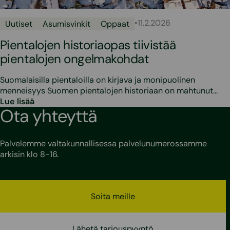
•
11.2.2026
Uutiset
Asumisvinkit
Oppaat
Pientalojen historiaopas tiivistää
pientalojen ongelmakohdat
Suomalaisilla pientaloilla on kirjava ja monipuolinen
menneisyys Suomen pientalojen historiaan on mahtunut…
Lue lisää
Ota yhteyttä
Palvelemme valtakunnallisessa palvelunumerossamme
arkisin klo 8-16.
Soita meille
Lähetä tarjouspyyntö