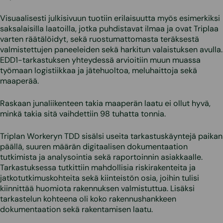
Visuaalisesti julkisivuun tuotiin erilaisuutta myös esimerkiksi
saksalaisilla laatoilla, jotka puhdistavat ilmaa ja ovat Triplaa
varten räätälöidyt, sekä ruostumattomasta teräksestä
valmistettujen paneeleiden sekä harkitun valaistuksen avulla.
EDD1-tarkastuksen yhteydessä arvioitiin muun muassa
työmaan logistiikkaa ja jätehuoltoa, meluhaittoja sekä
maaperää.
Raskaan junaliikenteen takia maaperän laatu ei ollut hyvä,
minkä takia sitä vaihdettiin 98 tuhatta tonnia.
Triplan Workeryn TDD sisälsi useita tarkastuskäyntejä paikan
päällä, suuren määrän digitaalisen dokumentaation
tutkimista ja analysointia sekä raportoinnin asiakkaalle.
Tarkastuksessa tutkittiin mahdollisia riskirakenteita ja
jatkotutkimuskohteita sekä kiinteistön osia, joihin tulisi
kiinnittää huomiota rakennuksen valmistuttua. Lisäksi
tarkastelun kohteena oli koko rakennushankkeen
dokumentaation sekä rakentamisen laatu.