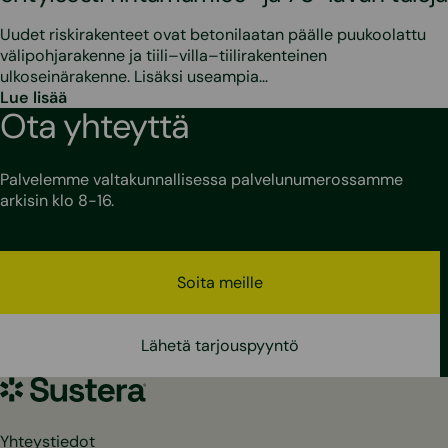
Uudet riskirakenteet ovat betonilaatan päälle puukoolattu
välipohjarakenne ja tiili–villa–tiilirakenteinen
ulkoseinärakenne. Lisäksi useampia…
Lue lisää
Ota yhteyttä
Palvelemme valtakunnallisessa palvelunumerossamme
arkisin klo 8-16.
Soita meille
Lähetä tarjouspyyntö
Sustera
Yhteystiedot