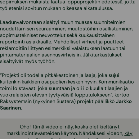
sopimuksen mukaista laatua loppuprojektin edetessä, jotta
työ etenisi sovitun mukaan oikeassa aikataulussa.
Laadunvalvontaan sisältyi muun muassa suunnitelmien
noudattamisen seuraaminen, muutostöihin osallistuminen,
sopimustekniset neuvottelut sekä kuukausittainen
raportointi asiakkaalle. Mahdolliset virheet ja puutteet
reklamoitiin liittyen esimerkiksi valaistuksen laatuun tai
pintamateriaalien asennusvirheisiin. Jälkitarkastukset
sisältyivät myös työhön.
”Projekti oli todella pitkäkestoinen ja laaja, joka sujui
kuitenkin kaikkien osapuolien kesken hyvin. Kommunikaatio
toimi loistavasti joka suuntaan ja oli ilo kuulla tilaajien ja
vuokralaisten olevan tyytyväisiä lopputulokseen”, kertoo
Raksystemsin (nykyinen Sustera) projektipäällikkö
Jarkko
Saarinen
.
Oho! Tämä video ei näy, koska olet kieltänyt
markkinointievästeiden käytön. Nähdäksesi videon,
käy