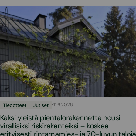
•
11.6.2026
Tiedotteet
Uutiset
Kaksi yleistä pientalorakennetta nousi
virallisiksi riskirakenteiksi – koskee
erityisesti rintamamies- ja 70-luvun taloja