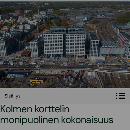
Sisällys
Sisällys
Kolmen korttelin
monipuolinen kokonaisuus