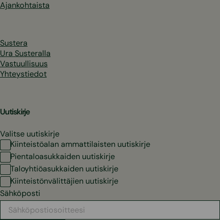
Ajankohtaista
Sustera
Ura Susteralla
Vastuullisuus
Yhteystiedot
Uutiskirje
Valitse uutiskirje
Kiinteistöalan ammattilaisten uutiskirje
Pientaloasukkaiden uutiskirje
Taloyhtiöasukkaiden uutiskirje
Kiinteistönvälittäjien uutiskirje
Sähköposti