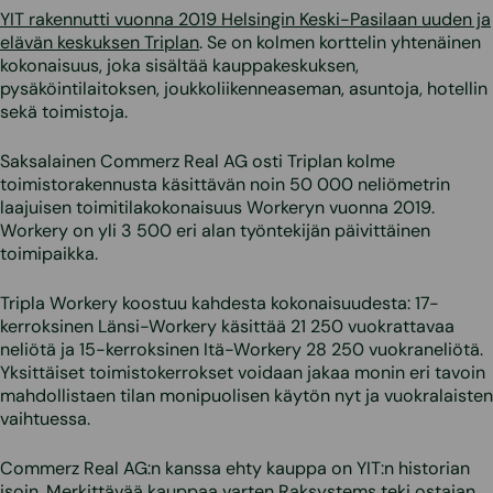
YIT rakennutti vuonna 2019 Helsingin Keski-Pasilaan uuden ja
elävän keskuksen Triplan
. Se on kolmen korttelin yhtenäinen
kokonaisuus, joka sisältää kauppakeskuksen,
pysäköintilaitoksen, joukkoliikenneaseman, asuntoja, hotellin
sekä toimistoja.
Saksalainen Commerz Real AG osti Triplan kolme
toimistorakennusta käsittävän noin 50 000 neliömetrin
laajuisen toimitilakokonaisuus Workeryn vuonna 2019.
Workery on yli 3 500 eri alan työntekijän päivittäinen
toimipaikka.
Tripla Workery koostuu kahdesta kokonaisuudesta: 17-
kerroksinen Länsi-Workery käsittää 21 250 vuokrattavaa
neliötä ja 15-kerroksinen Itä-Workery 28 250 vuokraneliötä.
Yksittäiset toimistokerrokset voidaan jakaa monin eri tavoin
mahdollistaen tilan monipuolisen käytön nyt ja vuokralaisten
vaihtuessa.
Commerz Real AG:n kanssa ehty kauppa on YIT:n historian
isoin. Merkittävää kauppaa varten Raksystems teki ostajan