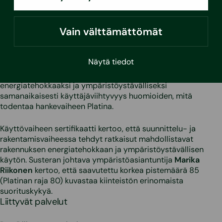
käyttövaiheelle
ja tarkoituksena on todentaa rakennuksen
käytönaikaista energiatehokuutta, ympäristöystävällisyyttä
ja käyttäjäviihtyvyyttä.
Vain välttämättömät
Sustera vastasi sertifiointihankkeen läpi viennistä.
Tavoitteena oli alusta alkaen saada platinataso, jolla voidaan
Näytä tiedot
todentaa kauppakeskuksen jatkuvaa
vastuullisuustyötä. Rakennus on rakennettu
energiatehokkaaksi ja ympäristöystävälliseksi
samanaikaisesti käyttäjäviihtyvyys huomioiden, mitä
todentaa hankevaiheen Platina.
Käyttövaiheen sertifikaatti kertoo, että suunnittelu- ja
rakentamisvaiheessa tehdyt ratkaisut mahdollistavat
rakennuksen energiatehokkaan ja ympäristöystävällisen
käytön. Susteran johtava ympäristöasiantuntija
Marika
Riikonen
kertoo, että saavutettu korkea pistemäärä 85
(Platinan raja 80) kuvastaa kiinteistön erinomaista
suorituskykyä.
Liittyvät palvelut