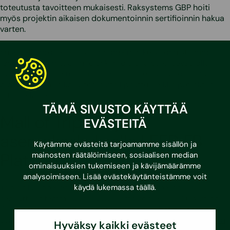
toteutusta tavoitteen mukaisesti. Raksystems GBP hoiti
myös projektin aikaisen dokumentoinnin sertifioinnin hakua
varten.
Susteralle projektista jäi erinomainen kuva: onnistuimme
tavoitteissamme. Oli mielenkiintoista ja palkitsevaa olla
mukana yhdessä maamme kärkihankkeista. Tavoitteista
pidettiin kiinni, eikä kriteereistä lipsuttu, vaikka projekti oli
pitkä ja laaja.
TÄMÄ SIVUSTO KÄYTTÄÄ
Mall of Triplalle ja
EVÄSTEITÄ
asemakeskukselle LEED EB
Käytämme evästeitä tarjoamamme sisällön ja
Platina sertifiointi
mainosten räätälöimiseen, sosiaalisen median
ominaisuuksien tukemiseen ja kävijämäärämme
analysoimiseen. Lisää evästekäytänteistämme voit
käydä lukemassa
täällä
.
Triplan kauppakeskus Mall Of Tripla ja asemakeskus
saavuttivat tammikuussa 2024 yhteisen LEED EB (Existing
Buildings: Operation & Maintenance) v4.1 Platina-tason
sertifioinnin. Kyseinen sertifiointi on tarkoitettu
rakennuksen
Hyväksy kaikki evästeet