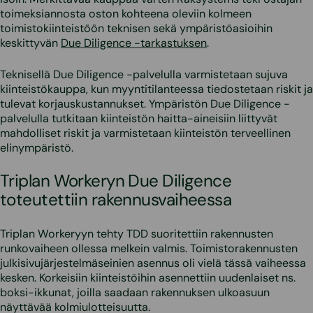
toimeksiannosta oston kohteena oleviin kolmeen
toimistokiinteistöön teknisen sekä ympäristöasioihin
keskittyvän
Due Diligence -tarkastuksen
.
Teknisellä Due Diligence -palvelulla varmistetaan sujuva
kiinteistökauppa, kun myyntitilanteessa tiedostetaan riskit ja
tulevat korjauskustannukset. Ympäristön Due Diligence -
palvelulla tutkitaan kiinteistön haitta-aineisiin liittyvät
mahdolliset riskit ja varmistetaan kiinteistön terveellinen
elinympäristö.
Triplan Workeryn Due Diligence
toteutettiin rakennusvaiheessa
Triplan Workeryyn tehty TDD suoritettiin rakennusten
runkovaiheen ollessa melkein valmis. Toimistorakennusten
julkisivujärjestelmäseinien asennus oli vielä tässä vaiheessa
kesken. Korkeisiin kiinteistöihin asennettiin uudenlaiset ns.
boksi-ikkunat, joilla saadaan rakennuksen ulkoasuun
näyttävää kolmiulotteisuutta.