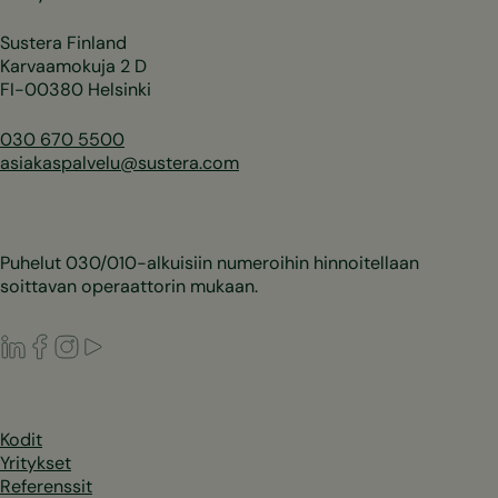
Sustera Finland
Karvaamokuja 2 D
FI-00380 Helsinki
030 670 5500
asiakaspalvelu@sustera.com
Puhelut 030/010-alkuisiin numeroihin hinnoitellaan
soittavan operaattorin mukaan.
LinkedIn
Facebook
Instagram
Youtube
Kodit
Yritykset
Referenssit