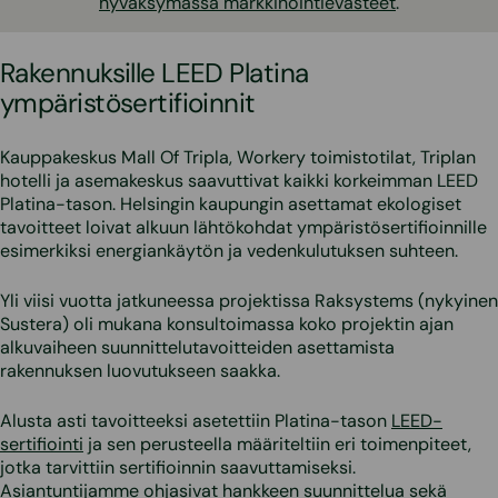
hyväksymässä markkinointievästeet
.
Rakennuksille LEED Platina
ympäristösertifioinnit
Kauppakeskus Mall Of Tripla, Workery toimistotilat, Triplan
hotelli ja asemakeskus saavuttivat kaikki korkeimman LEED
Platina-tason. Helsingin kaupungin asettamat ekologiset
tavoitteet loivat alkuun lähtökohdat ympäristösertifioinnille
esimerkiksi energiankäytön ja vedenkulutuksen suhteen.
Yli viisi vuotta jatkuneessa projektissa Raksystems (nykyinen
Sustera) oli mukana konsultoimassa koko projektin ajan
alkuvaiheen suunnittelutavoitteiden asettamista
rakennuksen luovutukseen saakka.
Alusta asti tavoitteeksi asetettiin Platina-tason
LEED-
sertifiointi
ja sen perusteella määriteltiin eri toimenpiteet,
jotka tarvittiin sertifioinnin saavuttamiseksi.
Asiantuntijamme ohjasivat hankkeen suunnittelua sekä