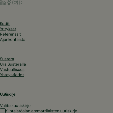
LinkedIn
Facebook
Instagram
Youtube
Kodit
Yritykset
Referenssit
Ajankohtaista
Sustera
Ura Susteralla
Vastuullisuus
Yhteystiedot
Uutiskirje
Valitse uutiskirje
Kiinteistöalan ammattilaisten uutiskirje