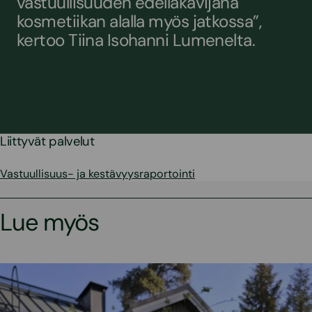
vastuullisuuden edelläkävijänä
kosmetiikan alalla myös jatkossa”,
kertoo Tiina Isohanni Lumenelta.
Liittyvät palvelut
Vastuullisuus- ja kestävyysraportointi
Lue myös