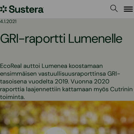
Siirry
Sustera
sisältöön
Va
4.1.2021
GRI-raportti Lumenelle
EcoReal auttoi Lumenea koostamaan
ensimmäisen vastuullisuusraporttinsa GRI-
tasoisena vuodelta 2019. Vuonna 2020
raporttia laajennettiin kattamaan myös Cutrinin
toiminta.