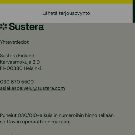
Lähetä tarjouspyyntö
Sustera
Yhteystiedot
Sustera Finland
Karvaamokuja 2 D
FI-00380 Helsinki
030 670 5500
asiakaspalvelu@sustera.com
Puhelut 030/010-alkuisiin numeroihin hinnoitellaan
soittavan operaattorin mukaan.