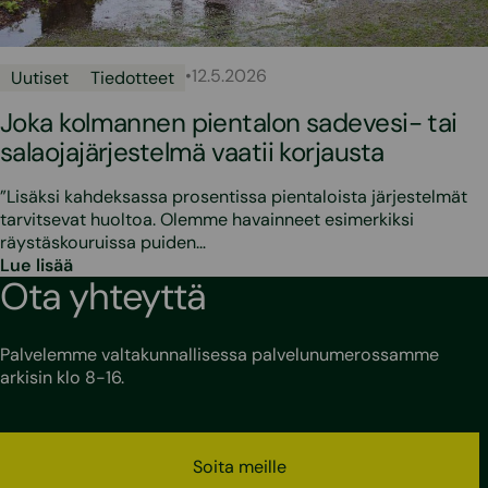
•
12.5.2026
Uutiset
Tiedotteet
Joka kolmannen pientalon sadevesi- tai
salaojajärjestelmä vaatii korjausta
”Lisäksi kahdeksassa prosentissa pientaloista järjestelmät
tarvitsevat huoltoa. Olemme havainneet esimerkiksi
räystäskouruissa puiden…
Lue lisää
Ota yhteyttä
Palvelemme valtakunnallisessa palvelunumerossamme
arkisin klo 8-16.
Soita meille