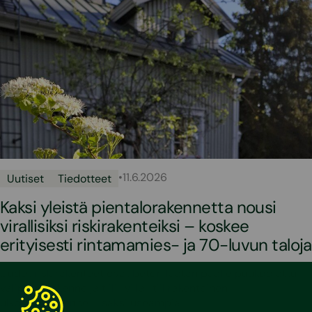
•
11.6.2026
Uutiset
Tiedotteet
Kaksi yleistä pientalorakennetta nousi
virallisiksi riskirakenteiksi – koskee
erityisesti rintamamies- ja 70-luvun taloja
Uudet riskirakenteet ovat betonilaatan päälle puukoolattu
välipohjarakenne ja tiili–villa–tiilirakenteinen
ulkoseinärakenne. Lisäksi useampia…