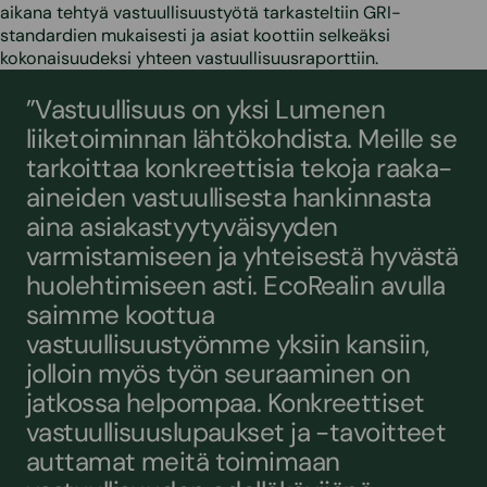
aikana tehtyä vastuullisuustyötä tarkasteltiin GRI-
standardien mukaisesti ja asiat koottiin selkeäksi
kokonaisuudeksi yhteen vastuullisuusraporttiin.
”Vastuullisuus on yksi Lumenen
liiketoiminnan lähtökohdista. Meille se
tarkoittaa konkreettisia tekoja raaka-
aineiden vastuullisesta hankinnasta
aina asiakastyytyväisyyden
varmistamiseen ja yhteisestä hyvästä
huolehtimiseen asti. EcoRealin avulla
saimme koottua
vastuullisuustyömme yksiin kansiin,
jolloin myös työn seuraaminen on
jatkossa helpompaa. Konkreettiset
vastuullisuuslupaukset ja -tavoitteet
auttamat meitä toimimaan